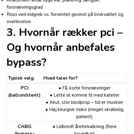
forsnævringsgrad
Risici ved indgreb vs. forventet gevinst på livskvalitet og
overlevelse
3. Hvornår rækker pci –
Og hvornår anbefales
bypass?
Typisk valg
Hvad taler for?
PCI
• Få, korte forsnævringer
(ballon/stent)
• Lette at komme til med kateter
• Akut, stor blodprop – tid er muskler
• Høj kirurgisk risiko (meget skrøbelig
patient)
CABG
• Udbredt åreforkalkning (flere
(bypass-
hovedkar)