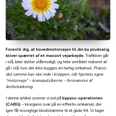
Forestil dig, at hovedmotorvejen til din by pludselig
bliver spærret af et massivt vejarbejde.
Trafikken går
i stå, biler dytter utålmodigt, og hele området risikerer at
gå i stå, hvis der ikke bygges en hurtig omkørsel.
Præcis
det samme kan ske inde i kroppen, når hjertets egne
“motorveje” – kranspulsårerne – forsnævres af
åreforkalkning.
I denne artikel zoomer vi ind på
bypass-operationen
(CABG)
– kirurgiens svar på en effektiv omkørsel, der
igen får livsvigtige blodstrømme til at glide frit. Vi tager