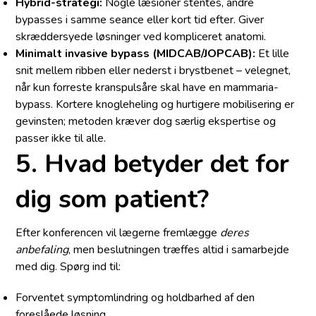
Hybrid-strategi:
Nogle læsioner stentes, andre
bypasses i samme seance eller kort tid efter. Giver
skræddersyede løsninger ved kompliceret anatomi.
Minimalt invasive bypass (MIDCAB/JOPCAB):
Et lille
snit mellem ribben eller nederst i brystbenet – velegnet,
når kun forreste kranspulsåre skal have en mammaria-
bypass. Kortere knogleheling og hurtigere mobilisering er
gevinsten; metoden kræver dog særlig ekspertise og
passer ikke til alle.
5. Hvad betyder det for
dig som patient?
Efter konferencen vil lægerne fremlægge
deres
anbefaling
, men beslutningen træffes altid i samarbejde
med dig. Spørg ind til:
Forventet symptomlindring og holdbarhed af den
foreslåede løsning