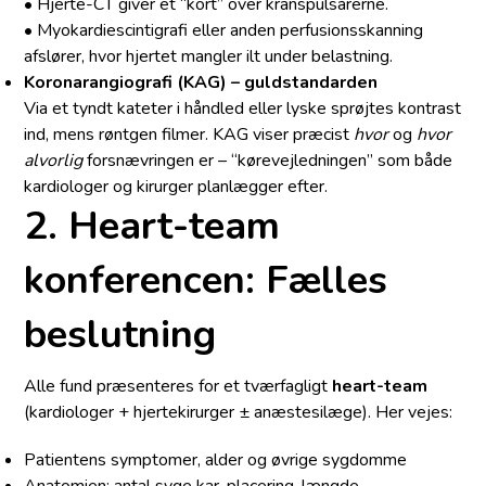
• Hjerte-CT giver et “kort” over kranspulsårerne.
• Myokardiescintigrafi eller anden perfusionsskanning
afslører, hvor hjertet mangler ilt under belastning.
Koronarangiografi (KAG) – guldstandarden
Via et tyndt kateter i håndled eller lyske sprøjtes kontrast
ind, mens røntgen filmer. KAG viser præcist
hvor
og
hvor
alvorlig
forsnævringen er – “kørevejledningen” som både
kardiologer og kirurger planlægger efter.
2. Heart-team
konferencen: Fælles
beslutning
Alle fund præsenteres for et tværfagligt
heart-team
(kardiologer + hjertekirurger ± anæstesilæge). Her vejes:
Patientens symptomer, alder og øvrige sygdomme
Anatomien: antal syge kar, placering, længde,