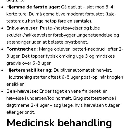
Hjemme de første uger:
Gå dagligt – sigt mod 3-4
korte ture. Du må gerne blive moderat forpustet (tale-
testen: du kan lige netop føre en samtale).
Enkle øvelser:
Puste-/hosteøvelser og blide
skulder-/nakkeøvelser forebygger lungebetændelse og
spændinger uden at belaste brystbenet.
Formtræthed:
Mange oplever “batteri-nedbrud” efter 2-
3 uger. Det topper typisk omkring uge 3 og mindskes
gradvis over 6-8 uger.
Hjerterehabilitering:
Du bliver automatisk henvist.
Holdtræning starter oftest 6-8 uger post-op, når knoglen
er sikker.
Ben-hævelse:
Er der taget en vene fra benet, er
hævelse i underben/fod normalt. Brug støttestrømpe i
dagtimerne 2-4 uger – søg læge, hvis hævelsen tiltager
eller gør ondt.
Medicinsk behandling