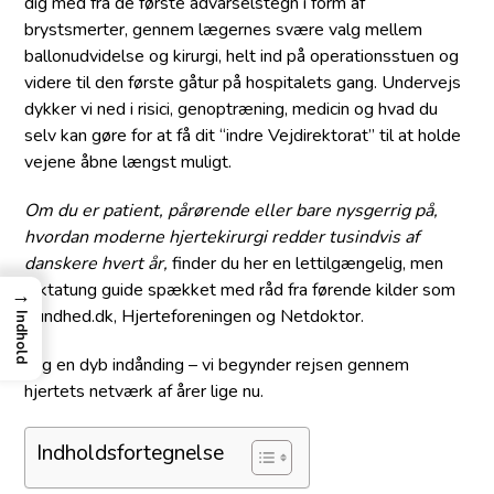
dig med fra de første advarselstegn i form af
brystsmerter, gennem lægernes svære valg mellem
ballonudvidelse og kirurgi, helt ind på operationsstuen og
videre til den første gåtur på hospitalets gang. Undervejs
dykker vi ned i risici, genoptræning, medicin og hvad du
selv kan gøre for at få dit “indre Vejdirektorat” til at holde
vejene åbne længst muligt.
Om du er patient, pårørende eller bare nysgerrig på,
hvordan moderne hjertekirurgi redder tusindvis af
danskere hvert år,
finder du her en lettilgængelig, men
faktatung guide spækket med råd fra førende kilder som
→
Sundhed.dk, Hjerteforeningen og Netdoktor.
Indhold
Tag en dyb indånding – vi begynder rejsen gennem
hjertets netværk af årer lige nu.
Indholdsfortegnelse