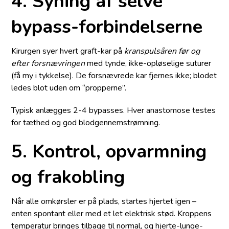
4. Syning af selve
bypass-forbindelserne
Kirurgen syer hvert graft-kar på
kranspulsåren før og
efter forsnævringen
med tynde, ikke-opløselige suturer
(få my i tykkelse). De forsnævrede kar fjernes ikke; blodet
ledes blot uden om “propperne”.
Typisk anlægges 2-4 bypasses. Hver anastomose testes
for tæthed og god blodgennemstrømning.
5. Kontrol, opvarmning
og frakobling
Når alle omkørsler er på plads, startes hjertet igen –
enten spontant eller med et let elektrisk stød. Kroppens
temperatur bringes tilbage til normal, og hjerte-lunge-