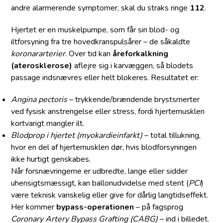
andre alarmerende symptomer, skal du straks ringe
112
.
Hjertet er en muskelpumpe, som får sin blod- og
iltforsyning fra tre hovedkranspulsårer – de såkaldte
koronararterier
. Over tid kan
åreforkalkning
(aterosklerose)
aflejre sig i karvæggen, så blodets
passage indsnævres eller helt blokeres. Resultatet er:
Angina pectoris
– trykkende/brændende brystsmerter
ved fysisk anstrengelse eller stress, fordi hjertemusklen
kortvarigt mangler ilt.
Blodprop i hjertet (myokardieinfarkt)
– total tillukning,
hvor en del af hjertemusklen dør, hvis blodforsyningen
ikke hurtigt genskabes.
Når forsnævringerne er udbredte, lange eller sidder
uhensigtsmæssigt, kan ballonudvidelse med stent (
PCI
)
være teknisk vanskelig eller give for dårlig langtidseffekt.
Her kommer
bypass-operationen
– på fagsprog
Coronary Artery Bypass Grafting (CABG)
– ind i billedet.