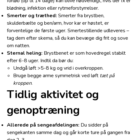
forløb (op til 14 dage) kan blive nødvendigt, hvis der fx er
blødning, infektion eller rytmeforstyrrelser.
Smerter og træthed:
Smerter fra brystben,
skulderbælte og ben/arm, hvor kar er høstet, er
forventelige de første uger. Smertestillende udleveres –
tag dem efter skema, så du kan bevæge dig frit og sove
om natten.
Sternal heling:
Brystbenet er som hovedregel stabilt
efter 6-8 uger. Indtil da bør du:
Undgå løft >5-8 kg og vrid i overkroppen.
Bruge begge arme symmetrisk ved løft
tæt på
kroppen
.
Tidlig aktivitet og
genoptræning
Allerede på sengeafdelingen:
Du sidder på
sengekanten samme dag og går korte ture på gangen fra
dag 2-3.