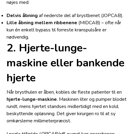
nøjes med:
Delvis åbning
af nederste del af brystbenet (JOPCAB).
Lille åbning mellem ribbenene
(MIDCAB) – ofte når
kun én enkelt bypass til forreste kranspulsåre er
nødvendig.
2. Hjerte-lunge-
maskine eller bankende
hjerte
Når brysthulen er åben, kobles de fleste patienter til en
hjerte-lunge-maskine
. Maskinen ilter og pumper blodet
rundt, mens hjertet standses midlertidigt med en kold,
beskyttende opløsning. Det giver kirurgen ro til at sy
omkørslerne millimeterpræcist.
I nogle tilfælde (
OPCAB/off-pump
) kan operationen