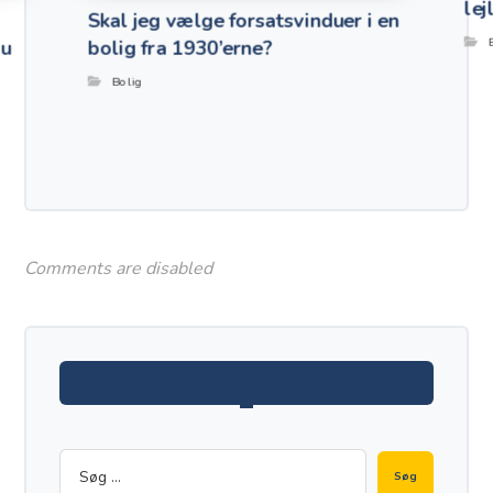
lej
Skal jeg vælge forsatsvinduer i en
du
bolig fra 1930’erne?
Bolig
Comments are disabled