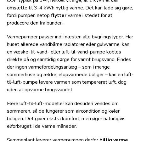
COP typisk på 3-4, hvilket vil sige, at 1 kWh el kan
omsætte til 3-4 kWh nyttig varme. Det kan lade sig gøre,
fordi pumpen netop
flytter
varme i stedet for at
producere den fra bunden.
Varmepumper passer ind i næsten alle bygningstyper. Har
huset allerede vandbårne radiatorer eller gulvvarme, kan
en væske-til-vand- eller luft-til-vand-pumpe kobles
direkte på og samtidig sørge for varmt brugsvand. Findes
der ingen varmefordelingsanlæg – som i mange
sommerhuse og ældre, elopvarmede boliger – kan en luft-
til-luft-pumpe levere varmen som tempereret luft, dog
uden at opvarme brugsvandet.
Flere luft-til-luft-modeller kan desuden vendes om
sommeren, så de fungerer som aircondition og køler
boligen. Det giver ekstra komfort, men øger naturligvis
elforbruget i de varme måneder.
Sammenlagt leverer varmepumpen derfor
billig varme