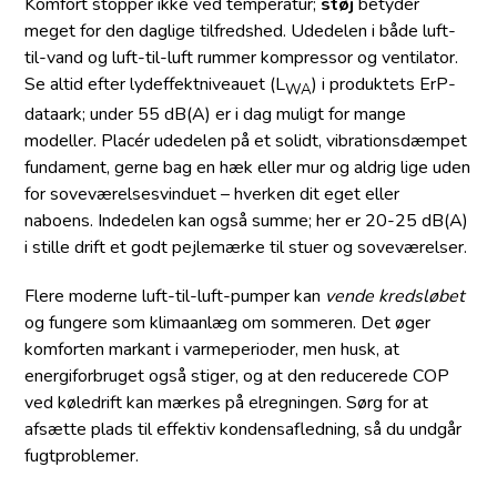
Komfort stopper ikke ved temperatur;
støj
betyder
meget for den daglige tilfredshed. Udedelen i både luft-
til-vand og luft-til-luft rummer kompressor og ventilator.
Se altid efter lydeffektniveauet (L
) i produktets ErP-
WA
dataark; under 55 dB(A) er i dag muligt for mange
modeller. Placér udedelen på et solidt, vibrationsdæmpet
fundament, gerne bag en hæk eller mur og aldrig lige uden
for soveværelsesvinduet – hverken dit eget eller
naboens. Indedelen kan også summe; her er 20-25 dB(A)
i stille drift et godt pejlemærke til stuer og soveværelser.
Flere moderne luft-til-luft-pumper kan
vende kredsløbet
og fungere som klimaanlæg om sommeren. Det øger
komforten markant i varmeperioder, men husk, at
energiforbruget også stiger, og at den reducerede COP
ved køledrift kan mærkes på elregningen. Sørg for at
afsætte plads til effektiv kondensafledning, så du undgår
fugtproblemer.