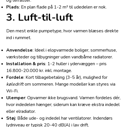
og terrasser.
Plads
: En plan flade på 1-2 m² til udedelen er nok.
3. Luft-til-luft
Den mest enkle pumpetype, hvor varmen blæses direkte
ind i rummet.
Anvendelse
: Ideel i elopvarmede boliger, sommerhuse,
værksteder og tilbygninger uden vandbårne radiatorer.
Installation & pris
: 1-2 huller i ydervæggen – pris
16.800-20.000 kr. inkl. montage.
Fordele
: Kort tilbagebetaling (3-5 år), mulighed for
køledrift
om sommeren. Mange modeller kan styres via
Wi-Fi.
Ulemper
: Opvarmer ikke brugsvand. Varmen fordeles dér,
hvor indedelen hænger; side­rum kan kræve ekstra indedel
eller elradiator.
Støj
: Både ude- og indedel har ventilatorer. Indendørs
lydniveau er typisk 20-40 dB(A) i lav drift.