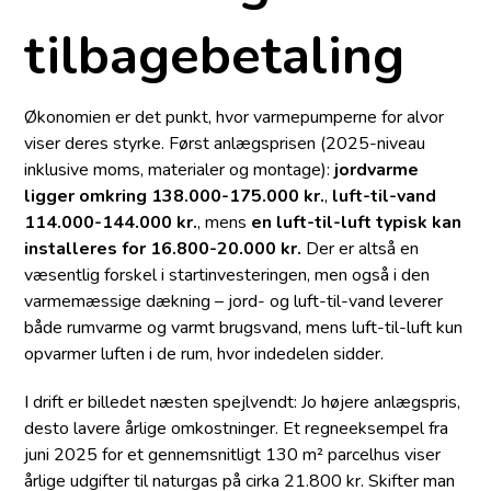
tilbagebetaling
Økonomien er det punkt, hvor varmepumperne for alvor
viser deres styrke. Først anlægsprisen (2025-­niveau
inklusive moms, materialer og montage):
jordvarme
ligger omkring 138.000-175.000 kr.
,
luft-til-vand
114.000-144.000 kr.
, mens
en luft-til-luft typisk kan
installeres for 16.800-20.000 kr.
Der er altså en
væsentlig forskel i start­investeringen, men også i den
varmemæssige dækning – jord- og luft-til-vand leverer
både rumvarme og varmt brugsvand, mens luft-til-luft kun
opvarmer luften i de rum, hvor indedelen sidder.
I drift er billedet næsten spejlvendt: Jo højere anlægspris,
desto lavere årlige omkostninger. Et regneeksempel fra
juni 2025 for et gennemsnitligt 130 m² parcelhus viser
årlige udgifter til naturgas på cirka 21.800 kr. Skifter man