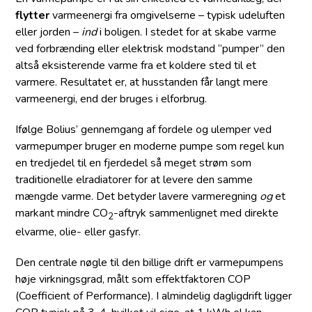
flytter
varmeenergi fra omgivelserne – typisk udeluften
eller jorden –
ind
i boligen. I stedet for at skabe varme
ved forbrænding eller elektrisk modstand “pumper” den
altså eksisterende varme fra et koldere sted til et
varmere. Resultatet er, at husstanden får langt mere
varmeenergi, end der bruges i elforbrug.
Ifølge Bolius’ gennemgang af fordele og ulemper ved
varmepumper bruger en moderne pumpe som regel kun
en tredjedel til en fjerdedel så meget strøm som
traditionelle elradiatorer for at levere den samme
mængde varme. Det betyder lavere varmeregning
og
et
markant mindre CO
-aftryk sammenlignet med direkte
2
elvarme, olie- eller gasfyr.
Den centrale nøgle til den billige drift er varmepumpens
høje virkningsgrad, målt som effektfaktoren COP
(Coefficient of Performance). I almindelig dagligdrift ligger