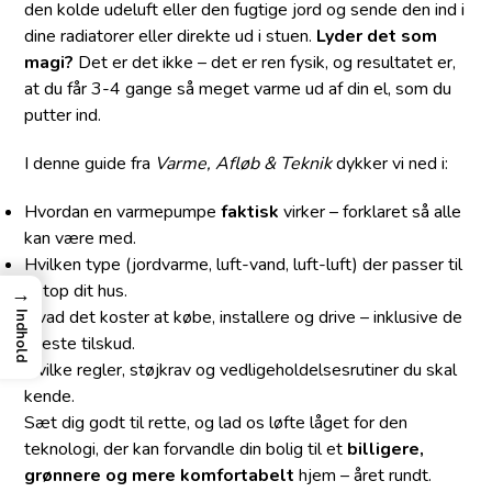
den kolde udeluft eller den fugtige jord og sende den ind i
dine radiatorer eller direkte ud i stuen.
Lyder det som
magi?
Det er det ikke – det er ren fysik, og resultatet er,
at du får 3-4 gange så meget varme ud af din el, som du
putter ind.
I denne guide fra
Varme, Afløb & Teknik
dykker vi ned i:
Hvordan en varmepumpe
faktisk
virker – forklaret så alle
kan være med.
Hvilken type (jordvarme, luft-vand, luft-luft) der passer til
netop dit hus.
→
Hvad det koster at købe, installere og drive – inklusive de
Indhold
nyeste tilskud.
Hvilke regler, støjkrav og vedligeholdelsesrutiner du skal
kende.
Sæt dig godt til rette, og lad os løfte låget for den
teknologi, der kan forvandle din bolig til et
billigere,
grønnere og mere komfortabelt
hjem – året rundt.