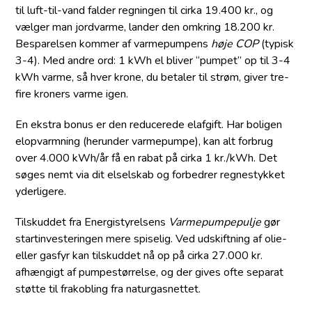
til luft-til-vand falder regningen til cirka 19.400 kr., og
vælger man jordvarme, lander den omkring 18.200 kr.
Besparelsen kommer af varmepumpens
høje COP
(typisk
3-4). Med andre ord: 1 kWh el bliver “pumpet” op til 3-4
kWh varme, så hver krone, du betaler til strøm, giver tre-
fire kroners varme igen.
En ekstra bonus er den reducerede elafgift. Har boligen
elopvarmning (herunder varmepumpe), kan alt forbrug
over 4.000 kWh/år få en rabat på cirka 1 kr./kWh. Det
søges nemt via dit elselskab og forbedrer regnestykket
yderligere.
Tilskuddet fra Energistyrelsens
Varmepumpepulje
gør
start­investeringen mere spiselig. Ved udskiftning af olie-
eller gasfyr kan tilskuddet nå op på cirka 27.000 kr.
afhængigt af pumpestørrelse, og der gives ofte separat
støtte til frakobling fra naturgasnettet.