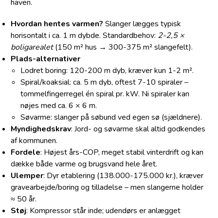
haven.
Hvordan hentes varmen?
Slanger lægges typisk
horisontalt i ca. 1 m dybde. Standard­behov:
2-2,5 ×
boligarealet
(150 m² hus → 300-375 m² slangefelt).
Plads-alternativer
Lodret boring: 120-200 m dyb, kræver kun 1-2 m².
Spiral/koaksial: ca. 5 m dyb, oftest 7-10 spiraler –
tommelfingerregel én spiral pr. kW. Ni spiraler kan
nøjes med ca. 6 × 6 m.
Søvarme: slanger på søbund ved egen sø (sjældnere).
Myndighedskrav
: Jord- og søvarme skal altid godkendes
af kommunen.
Fordele
: Højest års-COP, meget stabil vinterdrift og kan
dække både varme og brugsvand hele året.
Ulemper
: Dyr etablering (138.000-175.000 kr.), kræver
gravearbejde/boring og tilladelse – men slangerne holder
≈ 50 år.
Støj
: Kompressor står inde; udendørs er anlægget