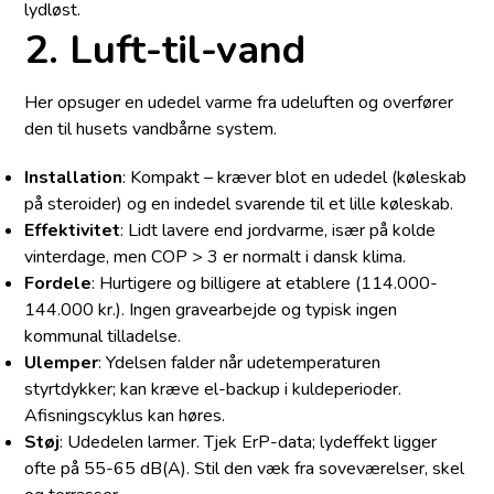
lydløst.
2. Luft-til-vand
Her opsuger en udedel varme fra udeluften og overfører
den til husets vandbårne system.
Installation
: Kompakt – kræver blot en udedel (køleskab
på steroid­er) og en indedel svarende til et lille køleskab.
Effektivitet
: Lidt lavere end jordvarme, især på kolde
vinterdage, men COP > 3 er normalt i dansk klima.
Fordele
: Hurtigere og billigere at etablere (114.000-
144.000 kr.). Ingen gravearbejde og typisk ingen
kommunal tilladelse.
Ulemper
: Ydelsen falder når udetemperaturen
styrtdykker; kan kræve el-backup i kuldeperioder.
Afisningscyklus kan høres.
Støj
: Udedelen larmer. Tjek ErP-data; lyd­effekt ligger
ofte på 55-65 dB(A). Stil den væk fra soveværelser, skel