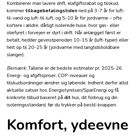
Kombinerer man lavere drift, elafgiftsrabat og tilskud,
kommer
tilbagebetalingstiden
ned på 3-7 år for luft-
til-vand og luft-til-luft, og 5-10 år for jordvarme – ofte
kortere i ældre, dårligt isolerede huse, hvor gas- eller
oliefyret i forvejen er dyrt i drift. Når anlægget først er
betalt, hedder gevinstperioden 10-15 år (luft-typer) eller
helt op til 20-25 år (jordvarme med langtidsholdbare
slanger).
Bemærk:
Tallene er de bedste estimater pr. 2025-26.
Energi- og afgiftspriser, COP-niveauer og
tilskudsordninger ændrer sig løbende. Indhent derfor altid
aktuelle satser hos Energistyrelsen/SparEnergi og få
konkrete tilbud baseret på
dit
hus, dit forbrug og din
isoleringsstandard, før du trykker på bestil-knappen.
Komfort, ydeevne