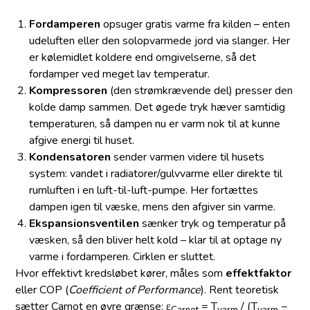
Fordamperen
opsuger gratis varme fra kilden – enten
udeluften eller den solopvarmede jord via slanger. Her
er kølemidlet koldere end omgivelserne, så det
fordamper ved meget lav temperatur.
Kompressoren
(den strømkrævende del) presser den
kolde damp sammen. Det øgede tryk hæver samtidig
temperaturen, så dampen nu er varm nok til at kunne
afgive energi til huset.
Kondensatoren
sender varmen videre til husets
system: vandet i radiatorer/gulvvarme eller direkte til
rumluften i en luft-til-luft-pumpe. Her fortættes
dampen igen til væske, mens den afgiver sin varme.
Ekspansionsventilen
sænker tryk og temperatur på
væsken, så den bliver helt kold – klar til at optage ny
varme i fordamperen. Cirklen er sluttet.
Hvor effektivt kredsløbet kører, måles som
effektfaktor
eller COP (
Coefficient of Performance
). Rent teoretisk
sætter Carnot en øvre grænse: ε
= T
/ (T
−