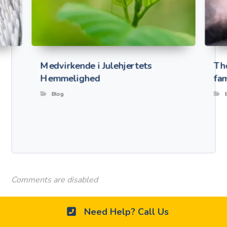
Medvirkende i Julehjertets
Th
Hemmelighed
fam
Blog
Comments are disabled
Need Help? Call Us