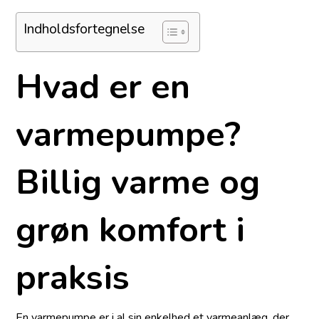
Indholdsfortegnelse
Hvad er en
varmepumpe?
Billig varme og
grøn komfort i
praksis
En varmepumpe er i al sin enkelhed et varmeanlæg, der