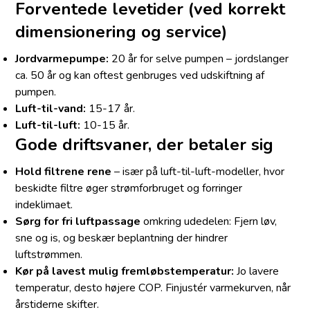
Forventede levetider (ved korrekt
dimensionering og service)
Jordvarmepumpe:
20 år for selve pumpen – jordslanger
ca. 50 år og kan oftest genbruges ved udskiftning af
pumpen.
Luft-til-vand:
15-17 år.
Luft-til-luft:
10-15 år.
Gode driftsvaner, der betaler sig
Hold filtrene rene
– især på luft-til-luft-modeller, hvor
beskidte filtre øger strømforbruget og forringer
indeklimaet.
Sørg for fri luftpassage
omkring udedelen: Fjern løv,
sne og is, og beskær beplantning der hindrer
luftstrømmen.
Kør på lavest mulig fremløbstemperatur:
Jo lavere
temperatur, desto højere COP. Finjustér varmekurven, når
årstiderne skifter.