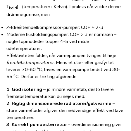
Carnot
varm
varm
T
) (temperaturer i Kelvin). I praksis når vi ikke denne
kold
drømmegrænse, men:
Ældre/stempelkompressor-pumper: COP ≈ 2-3
Moderne husholdningspumper: COP > 3 er normalen –
nogle topmodeller topper 4-5 ved milde
udetemperaturer.
Effektiviteten falder, når varmepumpen tvinges til høje
fremløbstemperaturer
. Mens et olie- eller gasfyr let
leverer 70-80 °C, trives en varmepumpe bedst ved 30-
55 °C. Derfor er tre ting afgørende:
1. God isolering
– jo mindre varmetab, desto lavere
fremløbstemperatur kan du nøjes med.
2. Rigtig dimensionerede radiatorer/gulvvarme
–
store varmeflader afgiver den nødvendige effekt ved lave
temperaturer.
3. Korrekt pumpestørrelse
– overdimensionering giver