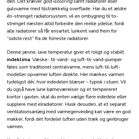
den. Det kræver
god isolering
samt radiatorer eller
gulvvarme med tilstrækkelig overflade. Har du et ældre
én-strenget radiatorsystem, vil en ombygning til to-
strenget næsten altid forbedre den reelle ydelse, fordi
alle radiatorer så får ensartet, lunkent vand frem for
“sidste rest” fra de forreste radiatorer.
Denne jævne, lave temperatur giver et roligt og stabilt
indeklima
. Væske- til-vand- og luft-til-vand-pumper
føles som traditionel centralvarme, mens luft-til-luft-
modeller opvarmer luften direkte. Her mærkes varmen
tydeligst dér, hvor indedelen blæser – typisk i stuen. Vil
du også have lune børneværelser og et tempereret
kontor i gavlen, skal du enten vælge flere indedele eller
supplere med elradiatorer. Husk desuden, at et separat
ventilationsanlæg med varmegenvinding kan være en god
makker, fordi det fordeler luften uden træk og genbruger
varmen.