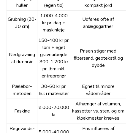
huller
(egen tid)
kompakt jord
1.000-4.000
Grubning (20-
Udføres ofte af
kr pr. dag +
30 cm)
anlægsgartner
maskinleje
150-400 kr pr.
lbm + eget
Prisen stiger med
Nedgravning
grave­arbejde
filtersand, geotekstil og
af drænrør
800-1.200 kr
dybde
pr. lbm inkl.
entreprenør
Pælebor-
30-60 kr pr.
Egnet til mindre
metoden
hul i materialer
vådområder
Afhænger af volumen,
8.000-20.000
Faskine
kassetter vs. sten, og om
kr
kloakmester kræves
Regnvands­
Pris influeres af
5.000-40.000