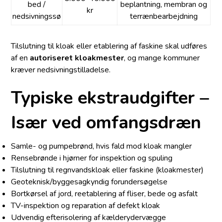
bed /
beplantning, membran og
kr
nedsivningssø
terræn­bearbejdning
Tilslutning til kloak eller etablering af faskine skal udføres
af en
autoriseret kloakmester
, og mange kommuner
kræver nedsivnings­tilladelse.
Typiske ekstraudgifter –
Især ved omfangsdræn
Samle- og pumpebrønd, hvis fald mod kloak mangler
Rensebrønde i hjørner for inspektion og spuling
Tilslutning til regnvandskloak eller faskine (kloakmester)
Geoteknisk/byggesagkyndig forundersøgelse
Bortkørsel af jord, reetablering af fliser, bede og asfalt
TV-inspektion og reparation af defekt kloak
Udvendig efterisolering af kælderydervægge