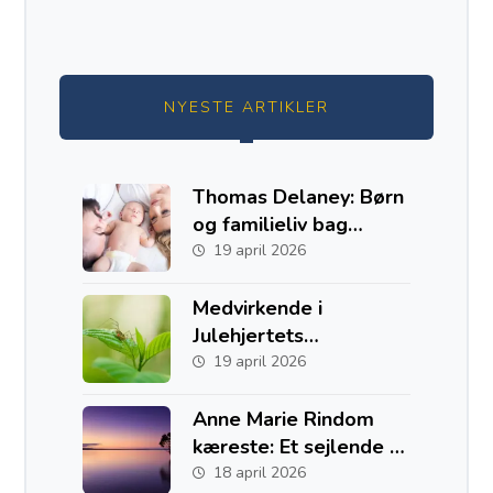
NYESTE ARTIKLER
Thomas Delaney: Børn
og familieliv bag
fodboldkarrieren
19 april 2026
Medvirkende i
Julehjertets
Hemmelighed
19 april 2026
Anne Marie Rindom
kæreste: Et sejlende liv
med to hjem i Danmark
18 april 2026