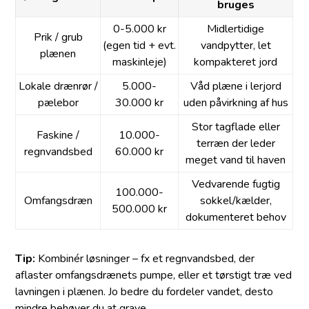
bruges
0-5.000 kr
Midlertidige
Prik / grub
(egen tid + evt.
vandpytter, let
plænen
maskinleje)
kompakteret jord
Lokale drænrør /
5.000-
Våd plæne i lerjord
pælebor
30.000 kr
uden påvirkning af hus
Stor tagflade eller
Faskine /
10.000-
terræn der leder
regnvandsbed
60.000 kr
meget vand til haven
Vedvarende fugtig
100.000-
Omfangsdræn
sokkel/kælder,
500.000 kr
dokumenteret behov
Tip:
Kombinér løsninger – fx et regnvandsbed, der
aflaster omfangsdrænets pumpe, eller et tørstigt træ ved
lavningen i plænen. Jo bedre du fordeler vandet, desto
mindre behøver du at grave.