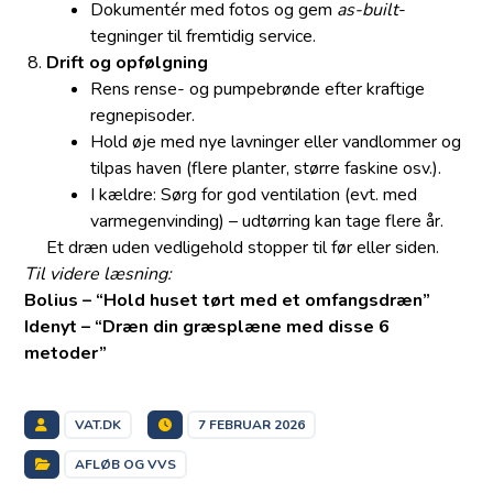
Dokumentér med fotos og gem
as-built
-
tegninger til fremtidig service.
Drift og opfølgning
Rens rense- og pumpebrønde efter kraftige
regn­episoder.
Hold øje med nye lavninger eller vandlommer og
tilpas haven (flere planter, større faskine osv.).
I kældre: Sørg for god ventilation (evt. med
varmegenvinding) – udtørring kan tage flere år.
Et dræn uden vedligehold stopper til før eller siden.
Til videre læsning:
Bolius – “Hold huset tørt med et omfangsdræn”
Idenyt – “Dræn din græsplæne med disse 6
metoder”
VAT.DK
7 FEBRUAR 2026
AFLØB OG VVS