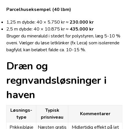
Parcelhuseksempel (40 lbm)
1,25 m dybde: 40 × 5.750 kr ≈
230.000 kr
2,5 m dybde: 40 × 10.875 kr ≈
435.000 kr
Bruger du mineraluld i stedet for polystyren, læg 5-10 %
oveni. Vælger du løse letklinker (fx Leca) som isolerende
bagfyld, kan beløbet falde ca. 10-15 %.
Dræn og
regnvandsløsninger i
haven
Løsnings­
Typisk
Kommentarer
type
prisniveau
Prikke/pløje
Næsten gratis
Mid­ler­ti­dig effekt på let