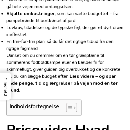
gå hele vejen med omfangsdræn
Skjulte omkostninger
, som kan vælte budgettet – fra
pumpebrønde til bortkørsel af jord
Lovkrav, tilladelser og de typiske fejl, der gør et dyrt dræn
ineffektivt
En trin-for-trin plan, så du får det rigtige tilbud fra den
rigtige fagmand
Uanset om du drømmer om en tør græsplæne til
sommerens fodboldkampe eller en kælder fri for
skimmellugt, giver guiden dig overblikket og de konkrete
tal, du kan lægge budget efter.
Læs videre – og spar
→
både penge, tid og ærgrelser på vejen mod en tør
Indhold
grund.
Indholdsfortegnelse
Prisguide: Hvad