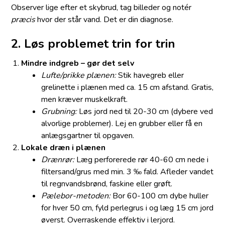
Observer lige efter et skybrud, tag billeder og notér
præcis
hvor der står vand. Det er din diagnose.
2. Løs problemet trin for trin
Mindre indgreb – gør det selv
Lufte/prikke plænen:
Stik havegreb eller
grelinette i plænen med ca. 15 cm afstand. Gratis,
men kræver muskelkraft.
Grubning:
Løs jord ned til 20-30 cm (dybere ved
alvorlige problemer). Lej en grubber eller få en
anlægsgartner til opgaven.
Lokale dræn i plænen
Drænrør:
Læg perforerede rør 40-60 cm nede i
filtersand/grus med min. 3 ‰ fald. Afleder vandet
til regnvandsbrønd, faskine eller grøft.
Pælebor-metoden:
Bor 60-100 cm dybe huller
for hver 50 cm, fyld perlegrus i og læg 15 cm jord
øverst. Overraskende effektiv i lerjord.