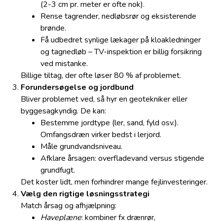
(2-3 cm pr. meter er ofte nok).
Rense tagrender, nedløbsrør og eksisterende
brønde.
Få udbedret synlige lækager på kloakledninger
og tagnedløb – TV-inspektion er billig forsikring
ved mistanke.
Billige tiltag, der ofte løser 80 % af problemet.
Forundersøgelse og jordbund
Bliver problemet ved, så hyr en geotekniker eller
byggesagkyndig. De kan:
Bestemme jordtype (ler, sand, fyld osv.).
Omfangsdræn virker bedst i lerjord.
Måle grundvandsniveau.
Afklare årsagen: overfladevand versus stigende
grundfugt.
Det koster lidt, men forhindrer mange fejlinvesteringer.
Vælg den rigtige løsningsstrategi
Match årsag og afhjælpning:
Haveplæne
: kombiner fx drænrør,