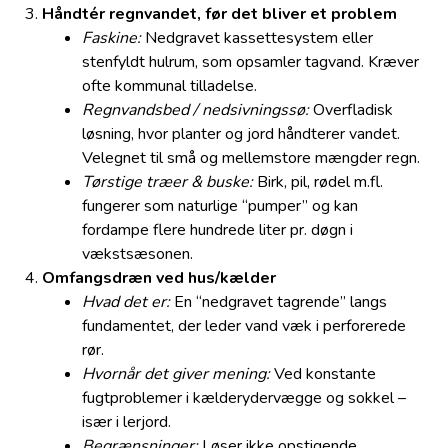
Håndtér regnvandet, før det bliver et problem
Faskine:
Nedgravet kassettesystem eller
stenfyldt hulrum, som opsamler tagvand. Kræver
ofte kommunal tilladelse.
Regnvandsbed / nedsivningssø:
Overfladisk
løsning, hvor planter og jord håndterer vandet.
Velegnet til små og mellemstore mængder regn.
Tørstige træer & buske:
Birk, pil, rødel m.fl.
fungerer som naturlige “pumper” og kan
fordampe flere hundrede liter pr. døgn i
vækstsæsonen.
Omfangsdræn ved hus/kælder
Hvad det er:
En “nedgravet tagrende” langs
fundamentet, der leder vand væk i perforerede
rør.
Hvornår det giver mening:
Ved konstante
fugtproblemer i kælderydervægge og sokkel –
især i lerjord.
Begrænsninger:
Løser ikke opstigende