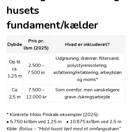
husets
fundament/kælder
Pris pr.
Dybde
Hvad er inkluderet?
lbm (2025)
Udgravning, drænrør, filtersand,
Op til
2.500 –
polystyren­isolering,
ca.
7.500 kr
asfaltering/retablering, arbejdsløn
1,25 m
og moms*
Ca.
7.500 –
Som ovenfor, men vanskeligere
2,5 m
12.000 kr
grave-/sikringsarbejde
* Konkrete Molio Priskalk‐eksempler (2025):
• 5.750 kr/lbm ved 1,25 m • 10.875 kr/lbm ved 2,5 m
Kilde:
Bolius – “Hold huset tørt med et omfangsdræn”