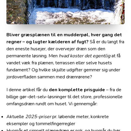
Bliver græsplænen til en mudderpøl, hver gang det
regner – og lugter kælderen af fugt?
Så er du langt fra
den eneste husejer, der overvejer dræn som den
permanente løsning. Men
hvad koster det egentlig
at få
vandet væk fra plænen, terrassen eller selve husets
fundament? Og hvilke skjulte udgifter gemmer sig under
jordoverfladen sammen med drænrørene?
I denne artikel får du
den komplette prisguide
– fra de
billige gør-det-selv-løsninger til det store, professionelle
omfangsdræn rundt om huset. Vi gennemgår:
Aktuelle
2025-priser
pr. løbende meter, konkrete
eksempler og tommelfingerregler
Hvornår et simpelt plænedræn er nok, og hvornår du bør