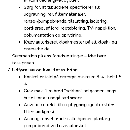
(kr/lbm ved angivet dybde).
Sørg for, at tilbuddene specificerer alt:
udgravning, rør, filtermaterialer,
rense-/pumpebrønde, tilslutning, isolering,
bortkørsel af jord, reetablering, TV-inspektion,
dokumentation og oprydning.
Kræv autoriseret kloakmester på alt kloak- og
drænarbejde.
Sammenlign på ens forudsætninger – ikke bare
totalprisen.
Udførelse og kvalitetssikring
Kontrollér fald på drænrør: minimum 3 ‰, helst 5
‰.
Grav max. 1 m bred “sektion” ad gangen langs
huset for at undgå sætninger.
Anvend korrekt filteropbygning (geotekstil +
filtersand/grus).
Anbring rensebrønde i alle hjørner; planlæg
pumpebrønd ved niveauforskel.