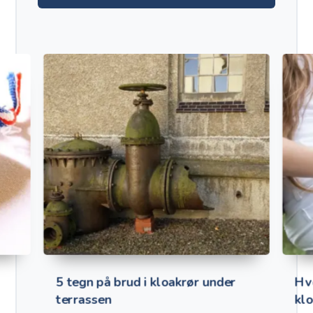
5 tegn på brud i kloakrør under
Hv
terrassen
kl