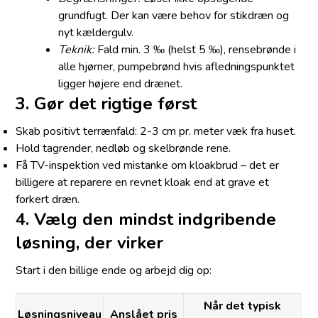
grundfugt. Der kan være behov for stikdræn og
nyt kældergulv.
Teknik:
Fald min. 3 ‰ (helst 5 ‰), rensebrønde i
alle hjørner, pumpebrønd hvis afledningspunktet
ligger højere end drænet.
3. Gør det rigtige først
Skab positivt terrænfald: 2-3 cm pr. meter væk fra huset.
Hold tagrender, nedløb og skelbrønde rene.
Få TV-inspektion ved mistanke om kloakbrud – det er
billigere at reparere en revnet kloak end at grave et
forkert dræn.
4. Vælg den mindst indgribende
løsning, der virker
Start i den billige ende og arbejd dig op:
Når det typisk
Løsningsniveau
Anslået pris