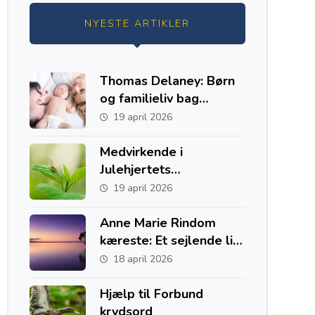
NYESTE ARTIKLER
Thomas Delaney: Børn
og familieliv bag
fodboldkarrieren
19 april 2026
Medvirkende i
Julehjertets
Hemmelighed
19 april 2026
Anne Marie Rindom
kæreste: Et sejlende liv
med to hjem i Danmark
18 april 2026
og Australien
Hjælp til Forbund
krydsord