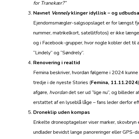
for Tranekær?”
Navnet
Vennely
klinger idyllisk – og udbuds
Ejendomsmægler-salgs­opslaget er for længst fje
nummer, matrikelkort, satellitfotos) er ikke læng
og i Facebook-grupper, hvor nogle kobler det t
“Lindely” og “Søndrely”.
Renovering i realtid
Femina beskriver, hvordan følgerne i 2024 kunne s
tredje i de nyeste Stories (
Femina, 11.11.2024
afgøre,
hvordan
det ser ud “lige nu”, og billeder 
erstattet af en lyseblå låge – fans leder derfor e
Droneklip uden kompas
Enkelte droneoptagelser viser marker, skovbryn e
undlader bevidst lange panoreringer eller GPS-da