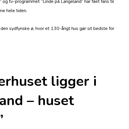
y” og tv-programmet “Linde på Langeland” har fået fans til
me hele tiden.
l den sydfynske ø, hvor et 130-årigt hus gør sit bedste for
rhuset ligger i
and – huset
”