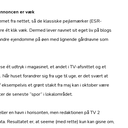
­annoncen er væk
rnet fra nettet, så de klassiske pejlemærker (ESR-
ere ét klik væk. Dermed lever navnet sit eget liv på blogs
il andre ejendomme på øen med lignende gårdnavne som
e ét udtryk i magasinet, et andet i TV-afsnittet og et
). Når huset forandrer sig fra uge til uge, er det svært at
af eksempelvis et grønt stakit fra maj kan i oktober være
fter de seneste “spor” i lokalområdet.
ller en havn i horisonten, men redaktionen på TV 2
ta. Resultatet er, at seerne (med rette) kun kan gisne om,