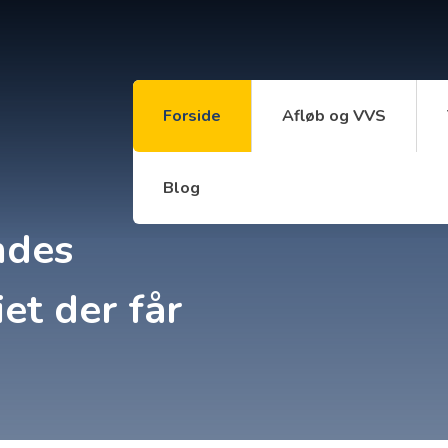
Forside
Afløb og VVS
Blog
ndes
et der får