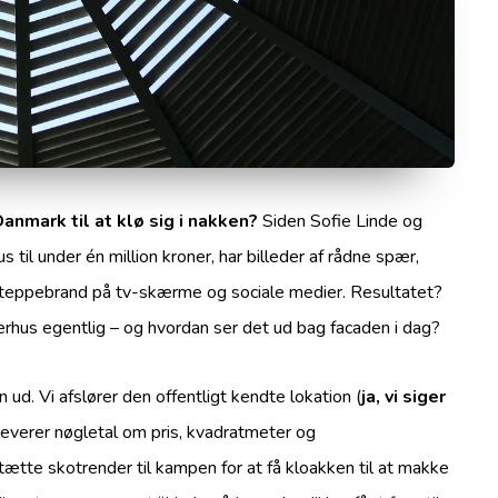
anmark til at klø sig i nakken?
Siden Sofie Linde og
 til under én million kroner, har billeder af rådne spær,
steppebrand på tv-skærme og sociale medier. Resultatet?
rhus egentlig – og hvordan ser det ud bag facaden i dag?
 ud. Vi afslører den offentligt kendte lokation (
ja, vi siger
 leverer nøgletal om pris, kvadratmeter og
 utætte skotrender til kampen for at få kloakken til at makke