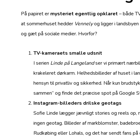
På papiret er
mysteriet egentlig opklaret
– både TV
at sommerhuset hedder
Vennely
og ligger i landsbyen
og gæt på sociale medier. Hvorfor?
TV-kameraets smalle udsnit
I serien
Linde på Langeland
ser vi primært nærbil
krakeleret dørkarm. Helhedsbilleder af huset i la
hensyn til privatliv og sikkerhed. Når kun brudstyk
sammen” og finde det præcise spot på Google S
Instagram-billeders drilske geotags
Sofie Linde lægger jævnligt stories og reels op
ingen geotag. Billeder af markblomster, badebroe
Rudkøbing eller Lohals, og det har sendt fans på