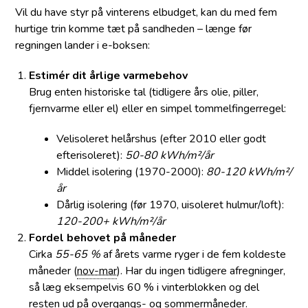
Vil du have styr på vinterens el­budget, kan du med fem
hurtige trin komme tæt på sandheden – længe før
regningen lander i e-boksen:
Estimér dit årlige varmebehov
Brug enten historiske tal (tidligere års olie, piller,
fjernvarme eller el) eller en simpel tommelfingerregel:
Velisoleret helårshus (efter 2010 eller godt
efterisoleret):
50-80 kWh/m²/år
Middel isolering (1970-2000):
80-120 kWh/m²/
år
Dårlig isolering (før 1970, uisoleret hulmur/loft):
120-200+ kWh/m²/år
Fordel behovet på måneder
Cirka
55-65 %
af årets varme ryger i de fem koldeste
måneder (
nov-mar
). Har du ingen tidligere afregninger,
så læg eksempelvis 60 % i vinterblokken og del
resten ud på overgangs- og sommermåneder.