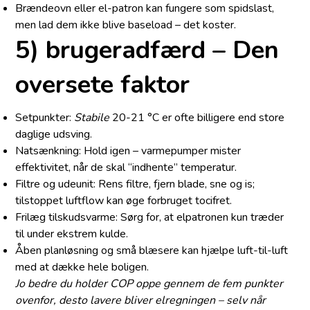
Brændeovn eller el-patron kan fungere som spidslast,
men lad dem ikke blive baseload – det koster.
5) brugeradfærd – Den
oversete faktor
Setpunkter:
Stabile
20-21 °C er ofte billigere end store
daglige udsving.
Natsænkning: Hold igen – varmepumper mister
effektivitet, når de skal “indhente” temperatur.
Filtre og udeunit: Rens filtre, fjern blade, sne og is;
tilstoppet luftflow kan øge forbruget tocifret.
Frilæg tilskudsvarme: Sørg for, at elpatronen kun træder
til under ekstrem kulde.
Åben planløsning og små blæsere kan hjælpe luft-til-luft
med at dække hele boligen.
Jo bedre du holder COP oppe gennem de fem punkter
ovenfor, desto lavere bliver elregningen – selv når