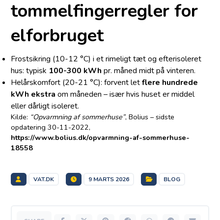
tommelfingerregler for
elforbruget
Frostsikring (10-12 °C) i et rimeligt tæt og efterisoleret
hus: typisk
100-300 kWh
pr. måned midt på vinteren.
Helårskomfort (20-21 °C): forvent let
flere hundrede
kWh ekstra
om måneden – især hvis huset er middel
eller dårligt isoleret.
Kilde:
“Opvarmning af sommerhuse”
, Bolius – sidste
opdatering 30-11-2022,
https://www.bolius.dk/opvarmning-af-sommerhuse-
18558
VAT.DK
9 MARTS 2026
BLOG