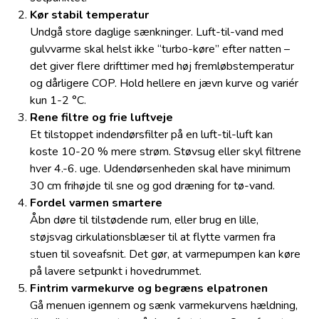
Kør stabil temperatur
Undgå store daglige sænkninger. Luft-til-vand med
gulvvarme skal helst ikke “turbo-køre” efter natten –
det giver flere drifttimer med høj fremløbstemperatur
og dårligere COP. Hold hellere en jævn kurve og variér
kun 1-2 °C.
Rene filtre og frie luftveje
Et tilstoppet indendørsfilter på en luft-til-luft kan
koste 10-20 % mere strøm. Støvsug eller skyl filtrene
hver 4.-6. uge. Udendørsenheden skal have minimum
30 cm frihøjde til sne og god dræning for tø-vand.
Fordel varmen smartere
Åbn døre til tilstødende rum, eller brug en lille,
støjsvag cirkulationsblæser til at flytte varmen fra
stuen til soveafsnit. Det gør, at varmepumpen kan køre
på lavere setpunkt i hovedrummet.
Fintrim varmekurve og begræns elpatronen
Gå menuen igennem og sænk varmekurvens hældning,