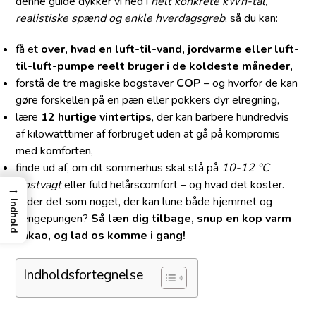
denne guide dykker vi ned i
helt konkrete kWh-tal,
realistiske spænd og enkle hverdagsgreb
, så du kan:
få et
over, hvad en luft-til-vand, jordvarme eller luft-
til-luft-pumpe reelt bruger i de koldeste måneder,
forstå de tre magiske bogstaver
COP
– og hvorfor de kan
gøre forskellen på en pæn eller pokkers dyr elregning,
lære
12 hurtige vintertips
, der kan barbere hundredvis
af kilowatt­timer af forbruget uden at gå på kompromis
med komforten,
finde ud af, om dit sommerhus skal stå på
10-12 °C
frostvagt
eller fuld helårscomfort – og hvad det koster.
→
Lyder det som noget, der kan lune både hjemmet og
Indhold
pengepungen?
Så læn dig tilbage, snup en kop varm
kakao, og lad os komme i gang!
Indholdsfortegnelse