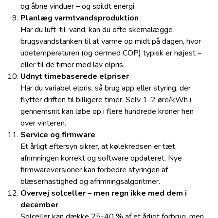
og åbne vinduer – og spildt energi.
Planlæg varmtvandsproduktion
Har du luft-til-vand, kan du ofte skemalægge
brugsvandstanken til at varme op midt på dagen, hvor
udetemperaturen (og dermed COP) typisk er højest –
eller til de timer med lav elpris.
Udnyt timebaserede elpriser
Har du variabel elpris, så brug app eller styring, der
flytter driften til billigere timer. Selv 1-2 øre/kWh i
gennemsnit kan løbe op i flere hundrede kroner hen
over vinteren.
Service og firmware
Et årligt eftersyn sikrer, at kølekredsen er tæt,
afrimningen korrekt og software opdateret. Nye
firmwareversioner kan forbedre styringen af
blæserhastighed og afrimningsalgoritmer.
Overvej solceller – men regn ikke med dem i
december
Solceller kan dække 25-40 % af et årligt forbrug, men