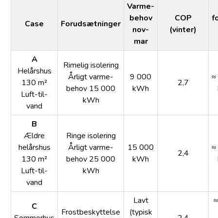
Varme­
behov
COP
f
Case
Forudsætninger
nov-
(vinter)
mar
A
Rimelig isolering
Helårshus
Årligt varme­
9 000
≈
130 m²
2,7
behov 15 000
kWh
Luft-til-
kWh
vand
B
Ældre
Ringe isolering
helårshus
Årligt varme­
15 000
≈
2,4
130 m²
behov 25 000
kWh
Luft-til-
kWh
vand
Lavt
≈
C
Frost­beskyttelse
(typisk
Sommerhus
2,4