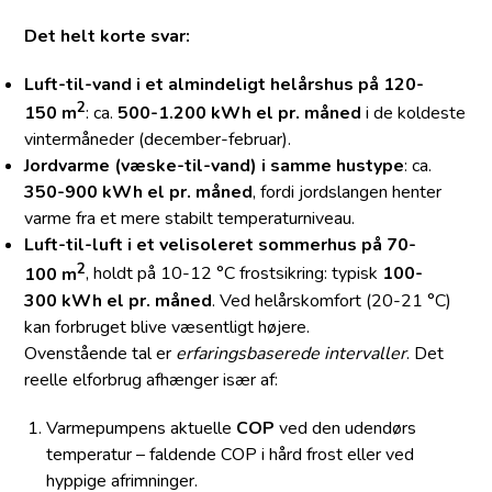
Det helt korte svar:
Luft-til-vand i et almindeligt helårshus på 120-
2
150 m
: ca.
500-1.200 kWh el pr. måned
i de koldeste
vintermåneder (december-februar).
Jordvarme (væske-til-vand) i samme hustype
: ca.
350-900 kWh el pr. måned
, fordi jordslangen henter
varme fra et mere stabilt temperatur­niveau.
Luft-til-luft i et velisoleret sommerhus på 70-
2
100 m
, holdt på 10-12 °C frost­sikring: typisk
100-
300 kWh el pr. måned
. Ved helårs­komfort (20-21 °C)
kan forbruget blive væsentligt højere.
Ovenstående tal er
erfarings­baserede intervaller
. Det
reelle elforbrug afhænger især af:
Varmepumpens aktuelle
COP
ved den udendørs
temperatur – faldende COP i hård frost eller ved
hyppige afrimninger.