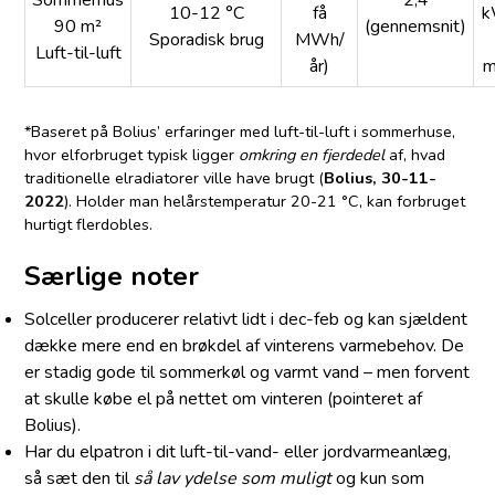
10-12 °C
få
k
90 m²
(gennemsnit)
Sporadisk brug
MWh/
Luft-til-luft
år)
m
*Baseret på Bolius’ erfaringer med luft-til-luft i sommerhuse,
hvor el­forbruget typisk ligger
omkring en fjerdedel
af, hvad
traditionelle el­radiatorer ville have brugt (
Bolius, 30-11-
2022
). Holder man helårs­temperatur 20-21 °C, kan forbruget
hurtigt flerdobles.
Særlige noter
Solceller producerer relativt lidt i dec-feb og kan sjældent
dække mere end en brøkdel af vinterens varmebehov. De
er stadig gode til sommerkøl og varmt vand – men forvent
at skulle købe el på nettet om vinteren (pointeret af
Bolius).
Har du elpatron i dit luft-til-vand- eller jordvarmeanlæg,
så sæt den til
så lav ydelse som muligt
og kun som