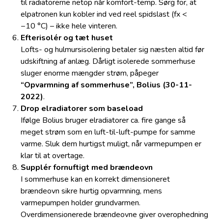
til radiatorerne netop når komfort-temp. Sørg for, at
elpatronen kun kobler ind ved reel spidslast (fx <
−10 °C) – ikke hele vinteren.
Efterisolér og tæt huset
Lofts- og hulmursisolering betaler sig næsten altid før
udskiftning af anlæg. Dårligt isolerede sommerhuse
sluger enorme mængder strøm, påpeger
“Opvarmning af sommerhuse”, Bolius (30-11-
2022)
.
Drop elradiatorer som baseload
Ifølge Bolius bruger elradiatorer ca. fire gange så
meget strøm som en luft-til-luft-pumpe for samme
varme. Sluk dem hurtigst muligt, når varmepumpen er
klar til at overtage.
Supplér fornuftigt med brændeovn
I sommerhuse kan en korrekt dimensioneret
brændeovn sikre hurtig opvarmning, mens
varmepumpen holder grundvarmen.
Overdimensionerede brændeovne giver overophedning