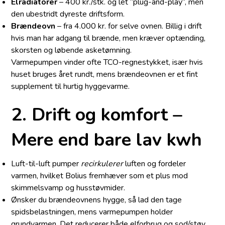
Elradiatorer
– 400 kr./stk. og let “plug-and-play”, men
den ubestridt dyreste driftsform.
Brændeovn
– fra 4.000 kr. for selve ovnen. Billig i drift
hvis man har adgang til brænde, men kræver optænding,
skorsten og løbende asketømning.
Varmepumpen vinder ofte TCO-regnestykket, især hvis
huset bruges året rundt, mens brændeovnen er et fint
supplement til hurtig hyggevarme.
2. Drift og komfort –
Mere end bare lav kwh
Luft-til-luft pumper
recirkulerer
luften og fordeler
varmen, hvilket Bolius fremhæver som et plus mod
skimmelsvamp og husstøvmider.
Ønsker du brændeovnens hygge, så lad den tage
spidsbelastningen, mens varmepumpen holder
grundvarmen. Det reducerer både elforbrug og sod/støv.