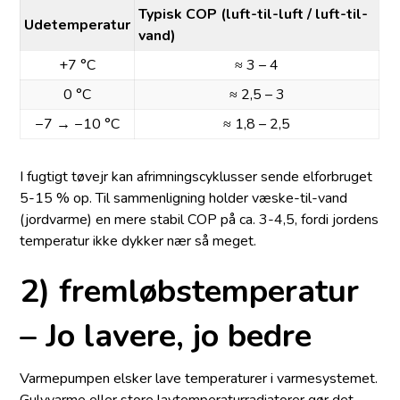
Typisk COP (luft-til-luft / luft-til-
Udetemperatur
vand)
+7 °C
≈ 3 – 4
0 °C
≈ 2,5 – 3
−7 → −10 °C
≈ 1,8 – 2,5
I fugtigt tøvejr kan afrimnings­cyklusser sende elforbruget
5-15 % op. Til sammenligning holder væske-til-vand
(jordvarme) en mere stabil COP på ca. 3-4,5, fordi jordens
temperatur ikke dykker nær så meget.
2) fremløbstemperatur
– Jo lavere, jo bedre
Varmepumpen elsker lave temperaturer i varmesystemet.
Gulvvarme eller store lav­tem­pe­ra­tur­ra­di­a­to­rer gør det