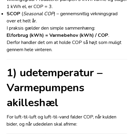
1 kWh el, er COP = 3.
SCOP
(
Seasonal COP
) – gennemsnitlig virkningsgrad
over et helt år.
I praksis gælder den simple sammenhæng:
Elforbrug (kWh) = Varmebehov (kWh) / COP
.
Derfor handler det om at holde COP så højt som muligt
gennem hele vinteren.
1) udetemperatur –
Varmepumpens
akilleshæl
For luft-til-luft og luft-til-vand falder COP, når kulden
bider, og når ude­del­en skal afrime: