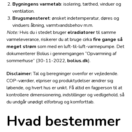
Bygningens varmetab
: isolering, tæthed, vinduer og
ventilation.
Brugsmønsteret
: ønsket indetemperatur, døres og
vinduers åbning, varmtvandsbehov m.m.
Note:
Hvis du i stedet bruger
elradiatorer
til samme
varme­leverance, risikerer du at bruge cirka
fire gange så
meget strøm
som med en luft-til-luft-varmepumpe. Det
dokumenterer Bolius i gennemgangen “Opvarmning af
sommerhuse” (30-11-2022,
bolius.dk
).
Disclaimer:
Tal og beregninger ovenfor er vejledende.
COP-værdier, elpriser og produkt­ydelser ændrer sig
løbende, og hvert hus er unikt. Få altid en fagperson til at
kontrollere dimensionering, indstillinger og vedligehold, så
du undgår unødigt elforbrug og komforttab.
Hvad bestemmer