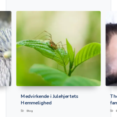
Medvirkende i Julehjertets
Th
Hemmelighed
fam
Blog