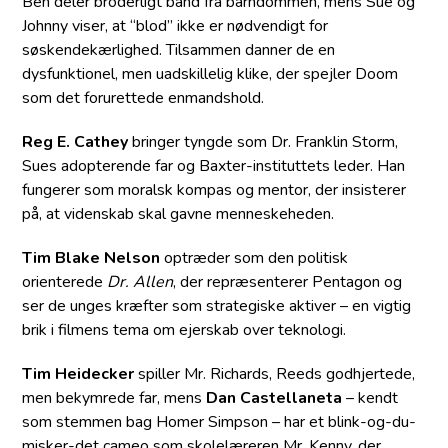
Ben deler broderligt bånd fra barndommen, mens Sue og
Johnny viser, at “blod” ikke er nødvendigt for
søskendekærlighed. Tilsammen danner de en
dysfunktionel, men uadskillelig klike, der spejler Doom
som det forurettede enmandshold.
Reg E. Cathey
bringer tyngde som Dr. Franklin Storm,
Sues adopterende far og Baxter-instituttets leder. Han
fungerer som moralsk kompas og mentor, der insisterer
på, at videnskab skal gavne menneskeheden.
Tim Blake Nelson
optræder som den politisk
orienterede
Dr. Allen
, der repræsenterer Pentagon og
ser de unges kræfter som strategiske aktiver – en vigtig
brik i filmens tema om ejerskab over teknologi.
Tim Heidecker
spiller Mr. Richards, Reeds godhjertede,
men bekymrede far, mens
Dan Castellaneta
– kendt
som stemmen bag Homer Simpson – har et blink-og-du-
misker-det cameo som skolelæreren Mr. Kenny, der