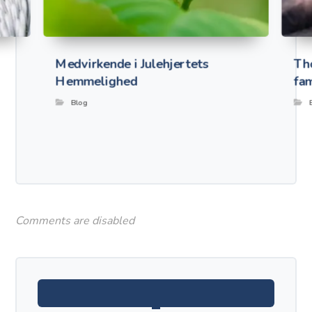
Medvirkende i Julehjertets
Th
Hemmelighed
fam
Blog
Comments are disabled