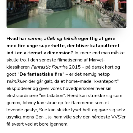
Hvad har
varme, afløb og teknik
egentlig at gøre
med fire unge superhelte, der bliver katapulteret
ind i en alternativ dimension?
Jo, mere end man måske
skulle tro. I den seneste filmatisering af Marvel-
klassikeren
Fantastic Four
fra 2015 – på dansk kort og
godt
“De fantastiske fire”
– er det nemlig netop
teknikken
der går galt, da et home-made “kvanteport”
eksploderer og giver vores hovedpersoner hver sin
ekstraordinære “installation”: Reed kan strække sig som
gummi, Johnny kan skrue op for flammerne som et
levende gasfyr, Sue kan slukke lyset helt og gøre sig selv
usynlig, mens Ben… ja, ham ville selv den hårdeste VVS’er
få svært ved at bore igennem.