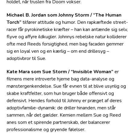
holdet, når truslen fra Doom vokser.
Michael B. Jordan som Johnny Storm / “The Human
Torch”
tilfører attitude og humor. Den rapkæftede street-
racer får pyrokinetiske kræfter – han kan antænde sig selv,
flyve og affyre ildkugler. Johnnys rebelske natur kolliderer
ofte med Reeds forsigtighed, men bag facaden gemmer
sig en loyal ven og en kærlig – om end drillesyg –
adoptivbror til Sue.
Kate Mara som Sue Storm / “Invisible Woman”
er
filmens mere introverte hjerne bag data-analyse og
mønster­genkendelse. Sue får evnen til at blive usynlig og
skabe kraftfelter, som hun bruger både offensivt og
defensivt. Hendes forhold til Johnny er præget af deres
adoptivfamilie-dynamik: de driller hinanden, men står
sammen, når det gælder. Kemien mellem Sue og Reed
anes som et spirende partnerskab, der balancerer
professionalisme og gryende følelser.