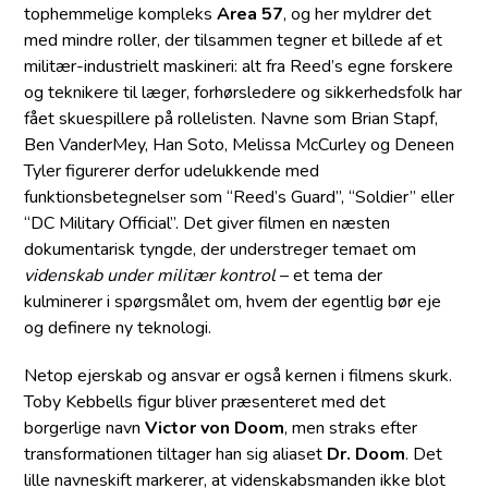
tophemmelige kompleks
Area 57
, og her myldrer det
med mindre roller, der tilsammen tegner et billede af et
militær-industrielt maskineri: alt fra Reed’s egne forskere
og teknikere til læger, forhørsledere og sikkerhedsfolk har
fået skuespillere på rollelisten. Navne som Brian Stapf,
Ben VanderMey, Han Soto, Melissa McCurley og Deneen
Tyler figurerer derfor udelukkende med
funktionsbetegnelser som “Reed’s Guard”, “Soldier” eller
“DC Military Official”. Det giver filmen en næsten
dokumentarisk tyngde, der understreger temaet om
videnskab under militær kontrol
– et tema der
kulminerer i spørgsmålet om, hvem der egentlig bør eje
og definere ny teknologi.
Netop ejerskab og ansvar er også kernen i filmens skurk.
Toby Kebbells figur bliver præsenteret med det
borgerlige navn
Victor von Doom
, men straks efter
transformationen tiltager han sig aliaset
Dr. Doom
. Det
lille navneskift markerer, at videnskabsmanden ikke blot