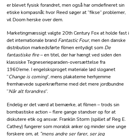
er blevet fysisk forandret, men også har omdefineret sin
etiske kompasnål: hvor Reed søger at “fikse” problemer,
vil Doom herske over dem.
Marketingmæssigt valgte 20th Century Fox at holde fast i
det internationale brand
Fantastic Four
, men den danske
distribution markedsførte filmen entydigt som
De
fantastiske fire
– en titel, der har hængt ved siden den
klassiske Tegneserieparaden-oversættelse fra
1960’erne. I engelsksproget materiale lød sloganet
“
Change is coming
”, mens plakaterne herhjemme
fremhævede superkræfterne med det mere jordbundne
“
Når alt forandres
”.
Endelig er det værd at bemærke, at filmen – trods sin
bombastiske action – flere gange standser op for at
diskutere etik og ansvar. Franklin Storm (spillet af Reg E.
Cathey) fungerer som moralsk anker og minder sine unge
forskere om, at
”mens andre ser farer, ser jeg