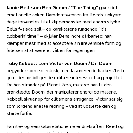
Jamie Bell som Ben Grimm / “The Thing”
giver det
emotionelle anker. Barndomsvennen fra Reeds junkyard-
dage forvandles til et klippemonster med enorm styrke.
Bells fysiske spil – og karakterens rungende “It’s
clobberin’ time!” – skjuler Bens indre sårbarhed; han
kæmper mest med at acceptere sin irreversible form og
følelsen af at være et våben for regeringen.
Toby Kebbell som Victor von Doom / Dr. Doom
begynder som excentrisk, men fascinerende hacker-/tech-
guru, der misbilliger de militære interesser bag projektet.
Da han strander på Planet Zero, muterer han til den
grønklædte Doom, der manipulerer energi og materie.
Kebbell skruer op for elitismens arrogance: Victor ser sig
som Jordens eneste redning – ved at udslette den og
starte forfra.
Familie- og venskabsrelationerne er drivkraften: Reed og