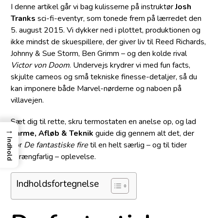
I denne artikel går vi bag kulisserne på instruktør
Josh
Tranks
sci-fi-eventyr, som tonede frem på lærredet den
5. august 2015. Vi dykker ned i plottet, produktionen og
ikke mindst de skuespillere, der giver liv til Reed Richards,
Johnny & Sue Storm, Ben Grimm – og den kolde rival
Victor von Doom
. Undervejs krydrer vi med fun facts,
skjulte cameos og små tekniske finesse-detaljer, så du
kan imponere både Marvel-nørderne og naboen på
villavejen.
Sæt dig til rette, skru termostaten en anelse op, og lad
→
Varme, Afløb & Teknik
guide dig gennem alt det, der
Indhold
gør
De fantastiske fire
til en helt særlig – og til tider
sprængfarlig – oplevelse.
Indholdsfortegnelse