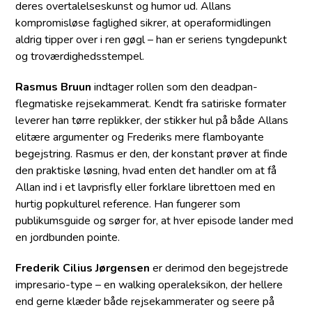
deres overtalelseskunst og humor ud. Allans
kompromisløse faglighed sikrer, at operaformidlingen
aldrig tipper over i ren gøgl – han er seriens tyngdepunkt
og troværdighedsstempel.
Rasmus Bruun
indtager rollen som den deadpan-
flegmatiske rejsekammerat. Kendt fra satiriske formater
leverer han tørre replikker, der stikker hul på både Allans
elitære argumenter og Frederiks mere flamboyante
begejstring. Rasmus er den, der konstant prøver at finde
den praktiske løsning, hvad enten det handler om at få
Allan ind i et lavprisfly eller forklare librettoen med en
hurtig popkulturel reference. Han fungerer som
publikumsguide og sørger for, at hver episode lander med
en jordbunden pointe.
Frederik Cilius Jørgensen
er derimod den begejstrede
impresario-type – en walking operaleksikon, der hellere
end gerne klæder både rejsekammerater og seere på