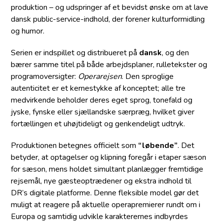
produktion – og udspringer af et bevidst ønske om at lave
dansk public-service-indhold, der forener kulturformidling
og humor.
Serien er indspillet og distribueret på
dansk
, og den
bærer samme titel på både arbejdsplaner, rulletekster og
programoversigter:
Operarejsen
. Den sproglige
autenticitet er et kernestykke af konceptet; alle tre
medvirkende beholder deres eget sprog, tonefald og
jyske, fynske eller sjællandske særpræg, hvilket giver
fortællingen et uhøjtideligt og genkendeligt udtryk.
Produktionen betegnes officielt som
“løbende”
. Det
betyder, at optagelser og klipning foregår i etaper sæson
for sæson, mens holdet simultant planlægger fremtidige
rejsemål, nye gæsteoptrædener og ekstra indhold til
DR’s digitale platforme. Denne fleksible model gør det
muligt at reagere på aktuelle operapremierer rundt om i
Europa og samtidig udvikle karakterernes indbyrdes