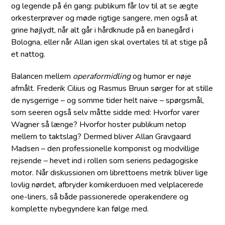
og legende på én gang: publikum får lov til at se ægte
orkesterprøver og møde rigtige sangere, men også at
grine højlydt, når alt går i hårdknude på en banegård i
Bologna, eller når Allan igen skal overtales til at stige på
et nattog.
Balancen mellem
operaformidling
og humor er nøje
afmålt. Frederik Cilius og Rasmus Bruun sørger for at stille
de nysgerrige – og somme tider helt naive – spørgsmål,
som seeren også selv måtte sidde med: Hvorfor varer
Wagner så længe? Hvorfor hoster publikum netop
mellem to taktslag? Dermed bliver Allan Gravgaard
Madsen – den professionelle komponist og modvillige
rejsende – hevet ind i rollen som seriens pedagogiske
motor. Når diskussionen om librettoens metrik bliver lige
lovlig nørdet, afbryder komikerduoen med velplacerede
one-liners, så både passionerede operakendere og
komplette nybegyndere kan følge med.