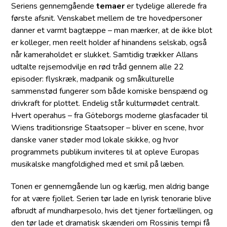
Seriens gennemgående
temaer
er tydelige allerede fra
første afsnit. Venskabet mellem de tre hovedpersoner
danner et varmt bagtæppe – man mærker, at de ikke blot
er kolleger, men reelt holder af hinandens selskab, også
når kameraholdet er slukket. Samtidig trækker Allans
udtalte rejsemodvilje en rød tråd gennem alle 22
episoder: flyskræk, madpanik og småkulturelle
sammenstød fungerer som både komiske benspænd og
drivkraft for plottet. Endelig står kulturmødet centralt.
Hvert operahus – fra Göteborgs moderne glasfacader til
Wiens traditionsrige Staatsoper – bliver en scene, hvor
danske vaner støder mod lokale skikke, og hvor
programmets publikum inviteres til at opleve Europas
musikalske mangfoldighed med et smil på læben.
Tonen er gennemgående lun og kærlig, men aldrig bange
for at være fjollet. Serien tør lade en lyrisk tenorarie blive
afbrudt af mundharpesolo, hvis det tjener fortællingen, og
den tør lade et dramatisk skænderi om Rossinis tempi få