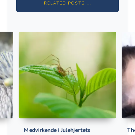
RELATED POSTS ...
Medvirkende i Julehjertets
Th