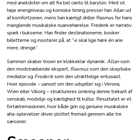
med anekdoter om alt fra bel canto til baryton. Med sit
høje energi­niveau og komiske timing presser han Allan ud
af komfortzonen, mens han kærligt driller Rasmus for hans
manglende musikalske nuancehørelse. Frederik er narrativ
spark i bukserne: Han finder destinationerne, booker
billetterne og insisterer på, at “vi skal lige høre én arie
mere, drenge”.
Sammen skaber trioen en klokkeklar dynamik:
Allan
som
den modstræbende ekspert,
Rasmus
som den skeptiske
mediator og
Frederik
som den utrættelige entusiast.
Hver episode – uanset om den udspiller sig i Verona,
Wien eller Viborg – struktureres omkring denne trekant af
venskab, modvilje og kærlighed til kultur. Resultatet er et
fortælremaskineri, hvor både grin og genuine musikalske
aha-oplevelser driver plottet fremad gennem alle tre
sæsoner.