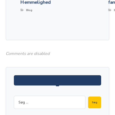
Hemmelighed
fam
Blog
Comments are disabled