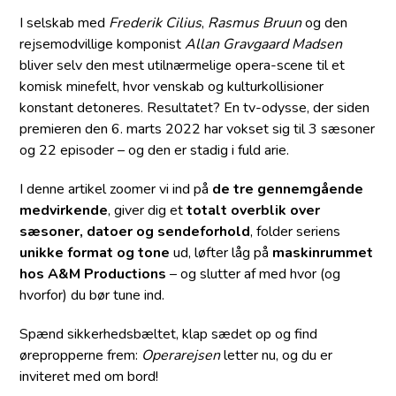
I selskab med
Frederik Cilius
,
Rasmus Bruun
og den
rejsemodvillige komponist
Allan Gravgaard Madsen
bliver selv den mest utilnærmelige opera-scene til et
komisk minefelt, hvor venskab og kulturkollisioner
konstant detoneres. Resultatet? En tv-odysse, der siden
premieren den 6. marts 2022 har vokset sig til 3 sæsoner
og 22 episoder – og den er stadig i fuld arie.
I denne artikel zoomer vi ind på
de tre gennemgående
medvirkende
, giver dig et
totalt overblik over
sæsoner, datoer og sendeforhold
, folder seriens
unikke format og tone
ud, løfter låg på
maskinrummet
hos A&M Productions
– og slutter af med hvor (og
hvorfor) du bør tune ind.
Spænd sikkerhedsbæltet, klap sædet op og find
ørepropperne frem:
Operarejsen
letter nu, og du er
inviteret med om bord!