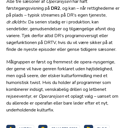
Alle tre sæsoner af
Operarejsen
har haft
førstegangsvisning på
DR2
, og kan – når rettighederne er
på plads – typisk streames på DR’s egen tjeneste,
dr.dk/drtv
. Da serien stadig er i produktion, kan
sendetider, genudsendelser og tilgængelige afsnit dog
variere. Tjek derfor altid DR’s programoversigt eller
søgefunktionen på DRTV, hvis du vil være sikker på at
finde de nyeste episoder eller gense tidligere sæsoner.
Målgruppen er først og fremmest de opera-nysgerrige,
der gerne vil have genren forklaret uden højtidelighed,
men også seere, der elsker kulturformidling med et
humoristisk twist. Hvis du holder af programmer som
kombinerer indsigt, venskabelig drilleri og letbenet
rejseeventyr, er
Operarejsen
et oplagt valg – uanset om
du allerede er operafan eller bare leder efter et nyt,
underholdende kulturfix.