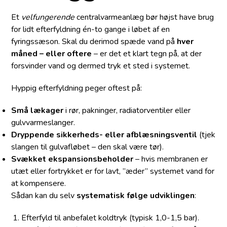
Et
velfungerende
centralvarmeanlæg bør højst have brug
for lidt efterfyldning én-to gange i løbet af en
fyringssæson. Skal du derimod spæde vand på
hver
måned – eller oftere
– er det et klart tegn på, at der
forsvinder vand og dermed tryk et sted i systemet.
Hyppig efterfyldning peger oftest på:
Små lækager
i rør, pakninger, radiatorventiler eller
gulvvarmeslanger.
Dryppende sikkerheds- eller afblæsningsventil
(tjek
slangen til gulvafløbet – den skal være tør).
Svækket ekspansionsbeholder
– hvis membranen er
utæt eller fortrykket er for lavt, ”æder” systemet vand for
at kompensere.
Sådan kan du selv
systematisk følge udviklingen
:
Efterfyld til anbefalet koldtryk (typisk 1,0-1,5 bar).