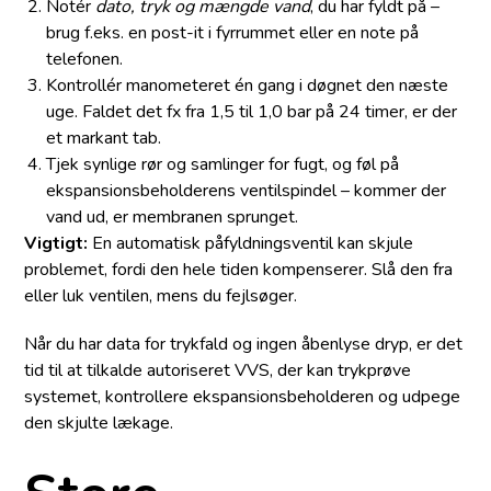
Notér
dato, tryk og mængde vand
, du har fyldt på –
brug f.eks. en post-it i fyrrummet eller en note på
telefonen.
Kontrollér manometeret én gang i døgnet den næste
uge. Faldet det fx fra 1,5 til 1,0 bar på 24 timer, er der
et markant tab.
Tjek synlige rør og samlinger for fugt, og føl på
ekspansionsbeholderens ventilspindel – kommer der
vand ud, er membranen sprunget.
Vigtigt:
En automatisk påfyldningsventil kan skjule
problemet, fordi den hele tiden kompenserer. Slå den fra
eller luk ventilen, mens du fejlsøger.
Når du har data for trykfald og ingen åbenlyse dryp, er det
tid til at tilkalde autoriseret VVS, der kan trykprøve
systemet, kontrollere ekspansionsbeholderen og udpege
den skjulte lækage.