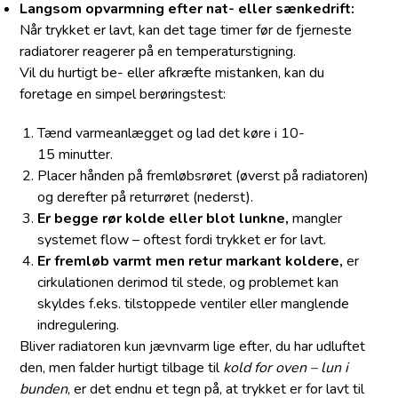
Langsom opvarmning efter nat- eller sænkedrift:
Når trykket er lavt, kan det tage timer før de fjerneste
radiatorer reagerer på en temperaturstigning.
Vil du hurtigt be- eller afkræfte mistanken, kan du
foretage en simpel berøringstest:
Tænd varmeanlægget og lad det køre i 10-
15 minutter.
Placer hånden på fremløbsrøret (øverst på radiatoren)
og derefter på returrøret (nederst).
Er begge rør kolde eller blot lunkne,
mangler
systemet flow – oftest fordi trykket er for lavt.
Er fremløb varmt men retur markant koldere,
er
cirkulationen derimod til stede, og problemet kan
skyldes f.eks. tilstoppede ventiler eller manglende
indregulering.
Bliver radiatoren kun jævnvarm lige efter, du har udluftet
den, men falder hurtigt tilbage til
kold for oven – lun i
bunden
, er det endnu et tegn på, at trykket er for lavt til