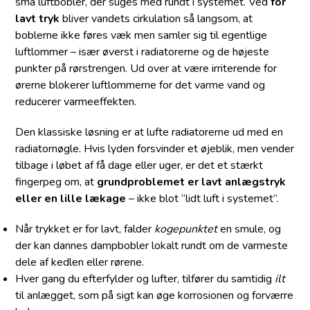
små luftbobler, der suges med rundt i systemet. Ved
for
lavt tryk
bliver vandets cirkulation så langsom, at
boblerne ikke føres væk men samler sig til egentlige
luftlommer – især øverst i radiatorerne og de højeste
punkter på rørstrengen. Ud over at være irriterende for
ørerne blokerer luftlommerne for det varme vand og
reducerer varmeeffekten.
Den klassiske løsning er at lufte radiatorerne ud med en
radiatornøgle. Hvis lyden forsvinder et øjeblik, men vender
tilbage i løbet af få dage eller uger, er det et stærkt
fingerpeg om, at
grundproblemet er lavt anlægstryk
eller en lille lækage
– ikke blot “lidt luft i systemet”.
Når trykket er for lavt, falder
kogepunktet
en smule, og
der kan dannes dampbobler lokalt rundt om de varmeste
dele af kedlen eller rørene.
Hver gang du efterfylder og lufter, tilfører du samtidig
ilt
til anlægget, som på sigt kan øge korrosionen og forværre