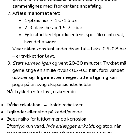
sammenlignes med fabrikantens anbefaling.
Aflæs manometeret:
1-plans hus:
≈ 1,0-1,5 bar
2-3 plans hus:
≈ 1,5-2,0 bar
Følg altid kedel­producentens specifikke interval,
hvis det afviger.
Viser nålen konstant under disse tal – f.eks. 0,6-0,8 bar
– er trykket
for lavt
.
Start varmen igen
og vent 20-30 minutter. Trykket må
gerne stige en smule (typisk 0,2-0,3 bar), fordi vandet
udvider sig.
Ingen eller meget lille stigning
kan
pege på en svag ekspansions­beholder.
Når trykket er for lavt, risikerer du:
Dårlig cirkulation → kolde radiatorer
Fejl­koder eller stop på kedel/pumpe
Øget risiko for luftlommer og korrosion
Efter­fyld kun vand,
hvis anlægget er koldt
, og stop, når