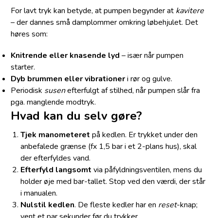
For lavt tryk kan betyde, at pumpen begynder at
kavitere
– der dannes små damplommer omkring løbehjulet. Det
høres som:
Knitrende eller knasende lyd
– især når pumpen
starter.
Dyb brummen eller vibrationer
i rør og gulve.
Periodisk
susen
efterfulgt af stilhed, når pumpen slår fra
pga. manglende modtryk.
Hvad kan du selv gøre?
Tjek manometeret
på kedlen. Er trykket under den
anbefalede grænse (fx 1,5 bar i et 2-plans hus), skal
der efterfyldes vand.
Efterfyld langsomt
via påfyldningsventilen, mens du
holder øje med bar-tallet. Stop ved den værdi, der står
i manualen.
Nulstil kedlen
. De fleste kedler har en
reset
-knap;
vent et par sekunder før du trykker.