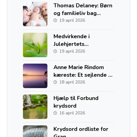
Thomas Delaney: Børn
og familieliv bag
fodboldkarrieren
19 april 2026
Medvirkende i
Julehjertets
Hemmelighed
19 april 2026
Anne Marie Rindom
kæreste: Et sejlende liv
med to hjem i Danmark
18 april 2026
og Australien
Hjælp til Forbund
krydsord
16 april 2026
Krydsord ordliste for
Gran