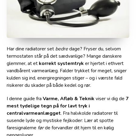
Har dine radiatorer set
bedre
dage? Fryser du, selvom
termostaten står på det sædvanlige? Mange danskere
glemmer, at et
korrekt systemtryk
er hjertet i ethvert
vandbårent varmeanlæg. Falder trykket for meget, sniger
kulden sig ind, energiregningen stiger – og i værste fald
risikerer du skader på både kedel og rør.
I denne guide fra
Varme, Afløb & Teknik
viser vi dig de
7
mest tydelige tegn på for lavt tryk i
centralvarmeanlægget
. Fra halvkolde radiatorer til
susende lyde og mystiske fejlkoder: Lær at spotte
faresignalerne
før
de forvandler dit hjem til en kølig
pengesluger.