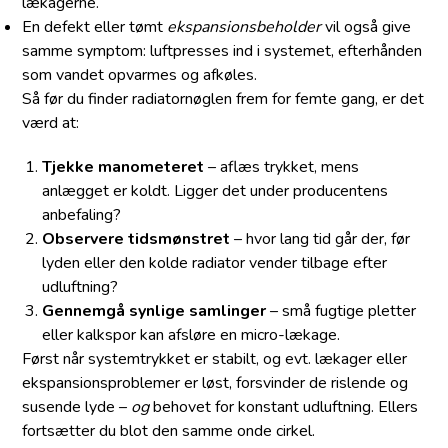
lækagerne.
En defekt eller tømt
ekspansionsbeholder
vil også give
samme symptom: luftpresses ind i systemet, efterhånden
som vandet opvarmes og afkøles.
Så før du finder radiatornøglen frem for femte gang, er det
værd at:
Tjekke manometeret
– aflæs trykket, mens
anlægget er koldt. Ligger det under producentens
anbefaling?
Observere tidsmønstret
– hvor lang tid går der, før
lyden eller den kolde radiator vender tilbage efter
udluftning?
Gennemgå synlige samlinger
– små fugtige pletter
eller kalkspor kan afsløre en micro-lækage.
Først når systemtrykket er stabilt, og evt. lækager eller
ekspansionsproblemer er løst, forsvinder de rislende og
susende lyde –
og
behovet for konstant udluftning. Ellers
fortsætter du blot den samme onde cirkel.