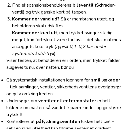
Find ekspansionsbeholderens
bilsventil
(Schrader-
ventil) og tryk ganske kort på tappen.
Kommer der vand ud?
Så er membranen utæt, og
beholderen skal udskiftes.
Kommer der kun luft
, men trykket svinger stadig
meget, kan fortrykket være for lavt – det skal matches
anlæggets kold-tryk (
typisk 0,1-0,2 bar under
systemets kold-tryk
).
Viser testen, at beholderen er i orden, men trykket falder
alligevel til nul over natten, bør du:
Gå systematisk installationen igennem for
små lækager
– tjek samlinger, ventiler, sikkerhedsventilens overløbsrør
og gulv omkring kedlen.
Undersøge, om
ventiler eller termostater
er helt
lukkede om natten, så vandet ”spærrer inde” og gir større
trykskift.
Kontrollere, at
påfyldningsventilen
lukker helt tæt –
selv en svag utæthed kan tømme systemet gradvist.