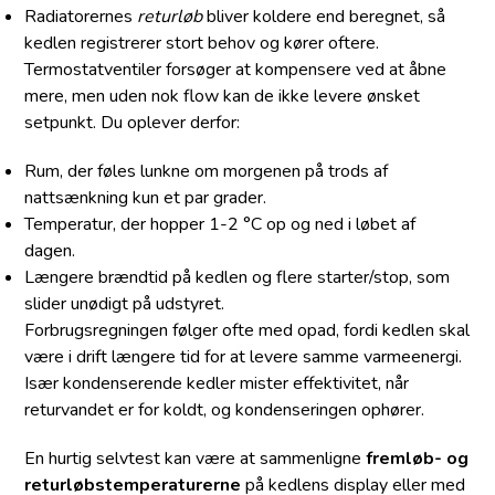
Radiatorernes
returløb
bliver koldere end beregnet, så
kedlen registrerer stort behov og kører oftere.
Termostatventiler forsøger at kompensere ved at åbne
mere, men uden nok flow kan de ikke levere ønsket
setpunkt. Du oplever derfor:
Rum, der føles lunkne om morgenen på trods af
nattsænkning kun et par grader.
Temperatur, der hopper 1-2 °C op og ned i løbet af
dagen.
Længere brændtid på kedlen og flere starter/stop, som
slider unødigt på udstyret.
Forbrugsregningen følger ofte med opad, fordi kedlen skal
være i drift længere tid for at levere samme varmeenergi.
Især kondenserende kedler mister effektivitet, når
returvandet er for koldt, og kondenseringen ophører.
En hurtig selvtest kan være at sammenligne
fremløb- og
returløbstemperaturerne
på kedlens display eller med