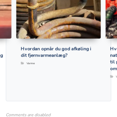
Hvordan opnår du god afkøling i
Hva
ng
dit fjernvarmeanlæg?
nat
til
Varme
om
Comments are disabled