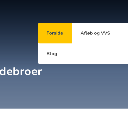
Forside
Afløb og VVS
Blog
ldebroer