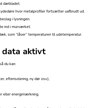
d dørbladet.
kydedøre hvor metalprofiler fortsætter uafbrudt ud.
eslag i lysningen.
te ind i murværket.
k, som “låser” temperaturen til udetemperatur.
data aktivt
så du kan:
r, efterisolering, ny dør osv.),
er eller energimærkning.