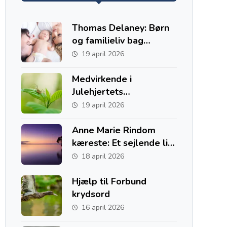
Thomas Delaney: Børn
og familieliv bag
fodboldkarrieren
19 april 2026
Medvirkende i
Julehjertets
Hemmelighed
19 april 2026
Anne Marie Rindom
kæreste: Et sejlende liv
med to hjem i Danmark
18 april 2026
og Australien
Hjælp til Forbund
krydsord
16 april 2026