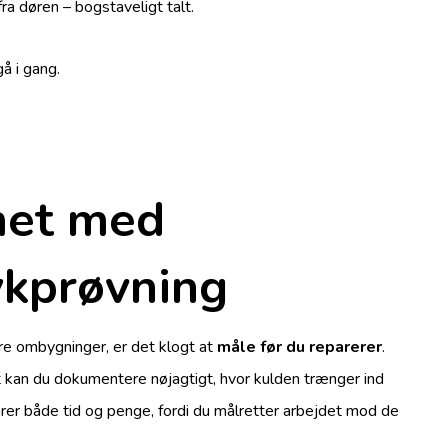
ra døren – bogstaveligt talt.
gå i gang.
met med
ykprøvning
ørre ombygninger, er det klogt at
måle før du reparerer
.
t kan du dokumentere nøjagtigt, hvor kulden trænger ind
rer både tid og penge, fordi du målretter arbejdet mod de