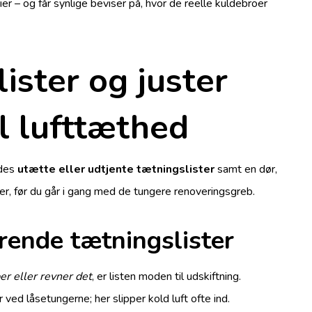
r – og får synlige beviser på, hvor de reelle kuldebroer
ister og juster
l lufttæthed
ldes
utætte eller udtjente tætningslister
samt en dør,
r, før du går i gang med de tungere renoveringsgreb.
rende tætningslister
r eller revner det
, er listen moden til udskiftning.
ved låsetungerne; her slipper kold luft ofte ind.