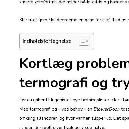
smarte komfort­trin, der holder både kulde og kondens f
Klar til at fjerne kuldebroerne én gang for alle? Lad os 
Indholdsfortegnelse
Kortlæg proble
termografi og tr
Før du griber til fugepistol, nye tætningslister eller st
Med termografi og – ved behov – en
BlowerDoor
-tes
omkring altandøren, og hvor varmen slipper ud. Det spa
steder, der reelt giver træk og kolde gulve.