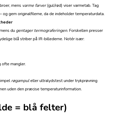
debroer, mens
varme farver
(gul/rød) viser varmetab. Tag
– og gem originalfilerne, da de indeholder temperaturdata.
ætheder
 mens du
gentager termograferingen
. Forskellen presser
delige blå striber på IR-billederne. Notér især:
g ofte mangler.
 simpel
røgampul
eller ultralydstest under trykprøvning
– men uden den præcise temperaturinformation.
de = blå felter)