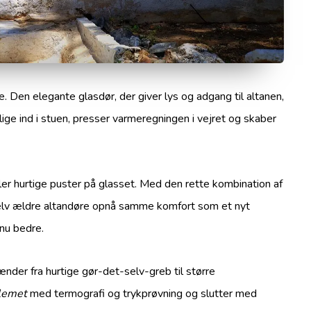
e. Den elegante glasdør, der giver lys og adgang til altanen,
lige ind i stuen, presser varmeregningen i vejret og skaber
er hurtige puster på glasset. Med den rette kombination af
lv ældre altandøre opnå samme komfort som et nyt
dnu bedre.
ænder fra hurtige gør-det-selv-greb til større
lemet
med termografi og trykprøvning og slutter med