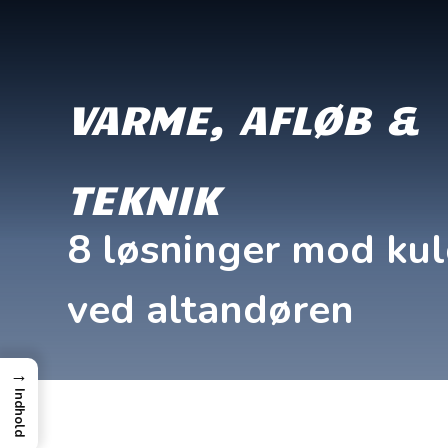
VARME, AFLØB &
TEKNIK
8 løsninger mod ku
ved altandøren
→
Indhold