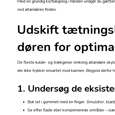
Med en grundig kortlægning i hånden undgår du gætterie
ved altandøren findes.
Udskift tætningsl
døren for optima
De fleste kulde- og trækgener omkring altandøre sky
der ikke trykker ensartet mod karmen. Begynd derfor he
1. Undersøg de eksiste
Buk let i gummiet med en finger.
Smuldrer, klæbe
Se efter flade eller komprimerede områder – især 