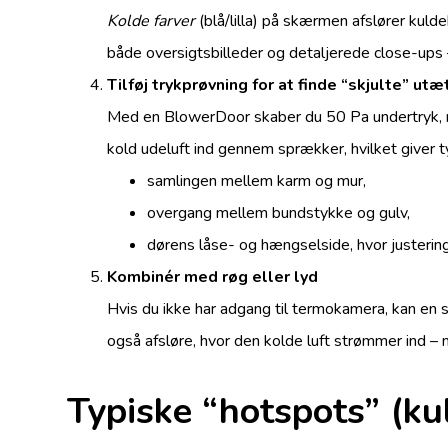
Kolde farver
(blå/lilla) på skærmen afslører kul
både oversigtsbilleder og detaljerede close-ups 
Tilføj trykprøvning for at finde “skjulte” ut
Med en BlowerDoor skaber du 50 Pa undertryk,
kold udeluft ind gennem sprækker, hvilket giver ty
samlingen mellem karm og mur,
overgang mellem bundstykke og gulv,
dørens låse- og hængselside, hvor justerin
Kombinér med røg eller lyd
Hvis du ikke har adgang til termokamera, kan en
også afsløre, hvor den kolde luft strømmer ind 
Typiske “hotspots” (kul