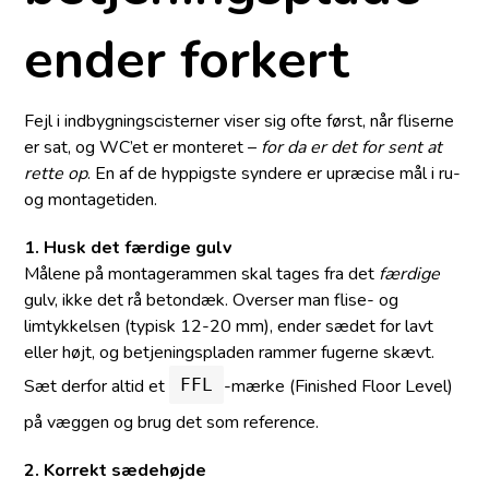
ender forkert
Fejl i indbygningscisterner viser sig ofte først, når fliserne
er sat, og WC’et er monteret –
for da er det for sent at
rette op
. En af de hyppigste syndere er upræcise mål i ru-
og montagetiden.
1. Husk det færdige gulv
Målene på montage­rammen skal tages fra det
færdige
gulv, ikke det rå betondæk. Overser man flise- og
limtykkelsen (typisk 12-20 mm), ender sædet for lavt
eller højt, og betjeningspladen rammer fugerne skævt.
Sæt derfor altid et
-mærke (Finished Floor Level)
FFL
på væggen og brug det som reference.
2. Korrekt sædehøjde