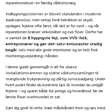
reparationsbrud i en færdig vådrumsvæg.
Indbygningscisterner er blevet standarden i moderne
badeværelser
, men netop fordi teknikken er skjult,
opdages fejlene ofte først, når det er for sent – og når
reparationen kræver vinkelsliber og nye fliser. Derfor har
vi samlet de
8 hyppigste fejl, som VVS-folk,
entreprenører og gør-det-selv-entusiaster stadig
begår
, selv med alle gode intentioner og en helt frisk
monteringsvejledning i hånden.
I denne guide gennemgår vi alt fra
skæve
installationsrammer og slatne vådrumssamlinger
til
manglende trykprøvning og dårlig serviceadgang
. Under
hvert punkt finder du konkrete tips til, hvordan du undgår
fejlene – og sparer både tid, penge og hovedbrud, før de
første fliser overhovedet er sat.
Sæt dig godt til rette, træk målebåndet frem og læs med,