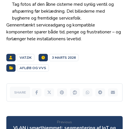
Tag fotos af den åbne cisterne med synlig ventil og
afspærring før beklædning. Del billederne med
bygherre og fremtidige servicefolk.
Gennemtænkt serviceadgang og kompatible
komponenter sparer både tid, penge og frustrationer – og
forlænger hele installationens levetid.
VAT.DK
3 MARTS 2026
AFLØB OG VVS
Previous
VLAN i smarthjemmet: segmentering af IoT og