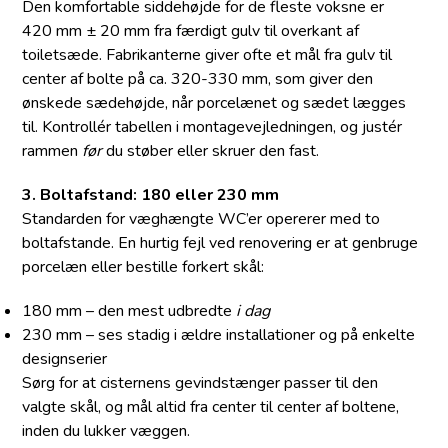
Den komfortable siddehøjde for de fleste voksne er
420 mm ± 20 mm fra færdigt gulv til overkant af
toiletsæde. Fabrikanterne giver ofte et mål fra gulv til
center af bolte på ca. 320-330 mm, som giver den
ønskede sædehøjde, når porcelænet og sædet lægges
til. Kontrollér tabellen i montagevejledningen, og justér
rammen
før
du støber eller skruer den fast.
3. Bolt­afstand: 180 eller 230 mm
Standarden for væghængte WC’er opererer med to
boltafstande. En hurtig fejl ved renovering er at genbruge
porcelæn eller bestille forkert skål:
180 mm – den mest udbredte
i dag
230 mm – ses stadig i ældre installationer og på enkelte
designserier
Sørg for at cisternens gevindstænger passer til den
valgte skål, og mål altid fra center til center af boltene,
inden du lukker væggen.