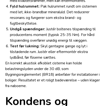
med kvalitetsrammer, men kan eftermonteres.
Fyld hulrummet:
Pak hulrummet rundt om cisternen
med let, ikke-brandbar mineraluld. Det reducerer
resonans og fungerer som ekstra brand- og
fugtbeskyttelse.
Undgå spændinger:
Justér boltenes tilspænding til
producentens moment (typisk 25-35 Nm). For hård
tilspænding overfører unødig energi til væggen.
Test før lukning:
Skyl gentagne gange og lyt i
tilstødende rum. Justér eller eftermontér ekstra
lydbånd, før fliserne sættes.
En korrekt akustisk afkoblet cisterne kan holde
belastningslyden under de 30 dB, som
Bygningsreglementet (BR18) anbefaler for installationer i
boliger. Resultatet er et roligt badeværelse – uden klager
fra naboerne.
Kondens og