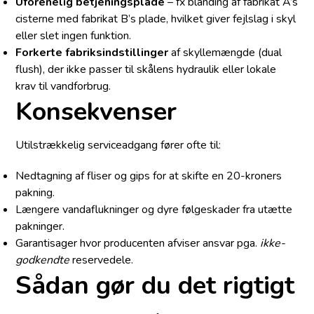
Uforenelig betjeningsplade
– fx blanding af fabrikat A’s
cisterne med fabrikat B’s plade, hvilket giver fejlslag i skyl
eller slet ingen funktion.
Forkerte fabriksindstillinger
af skyllemængde (dual
flush), der ikke passer til skålens hydraulik eller lokale
krav til vandforbrug.
Konsekvenser
Utilstrækkelig serviceadgang fører ofte til:
Nedtagning af fliser og gips for at skifte en 20-kroners
pakning.
Længere vandaflukninger og dyre følge­skader fra utætte
pakninger.
Garantisager hvor producenten afviser ansvar pga.
ikke-
godkendte
reservedele.
Sådan gør du det rigtigt