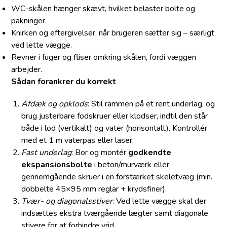
WC-skålen hænger skævt, hvilket belaster bolte og
pakninger.
Knirken og eftergivelser, når brugeren sætter sig – særligt
ved lette vægge.
Revner i fuger og fliser omkring skålen, fordi væggen
arbejder.
Sådan forankrer du korrekt
Afdæk og opklods
: Stil rammen på et rent underlag, og
brug justerbare fodskruer eller klodser, indtil den står
både i lod (vertikalt) og vater (horisontalt). Kontrollér
med et 1 m vaterpas eller laser.
Fast underlag
: Bor og montér
godkendte
ekspansionsbolte
i beton/murværk eller
gennemgående skruer i en forstærket skeletvæg (min.
dobbelte 45×95 mm reglar + krydsfiner).
Tvær- og diagonalsstiver
: Ved lette vægge skal der
indsættes ekstra tværgående lægter samt diagonale
stivere for at forhindre vrid.