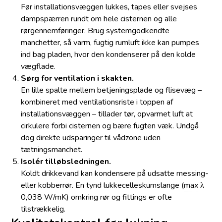
Før installationsvæggen lukkes, tapes eller svejses
dampspærren rundt om hele cisternen og alle
rørgennemføringer. Brug systemgodkendte
manchetter, så varm, fugtig rumluft ikke kan pumpes
ind bag pladen, hvor den kondenserer på den kolde
vægflade.
Sørg for ventilation i skakten.
En lille spalte mellem betjeningsplade og flisevæg –
kombineret med ventilationsriste i toppen af
installationsvæggen – tillader tør, opvarmet luft at
cirkulere forbi cisternen og bære fugten væk. Undgå
dog direkte udsparinger til vådzone uden
tætningsmanchet.
Isolér tilløbsledningen.
Koldt drikkevand kan kondensere på udsatte messing-
eller kobberrør. En tynd lukkecelleskumslange (
max
λ
0,038 W/mK) omkring rør og fittings er ofte
tilstrækkelig.