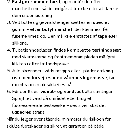
Fastgør rammen først
, og montér derefter
manchetterne, så du undgår at trække eller at flænse
dem under justering.
Ved bolte og gevindstænger sættes en
speciel
gummi- eller butylmanchet
, der klemmes, før
fliserne limes op. Den må ikke erstattes af tape eller
silikone.
Til betjeningspladen findes
komplette tætningssæt
med skumramme og frontmembran; pladen må først
klikkes i efter tæthedsprøve.
Alle skæringer i vådrumsgips eller -plader omkring
cisternen
forsejles med vådrumsfugemasse
, før
membranen males/klæbes på.
Før der flises,
visuel- og vandtest
alle samlinger:
Sprøjt let vand på området eller brug et
fluorescerende testvæske – ses siver, skal det
udbedres straks.
Når du følger ovenstående, minimerer du risikoen for
skjulte fugtskader og sikrer, at garantien på både