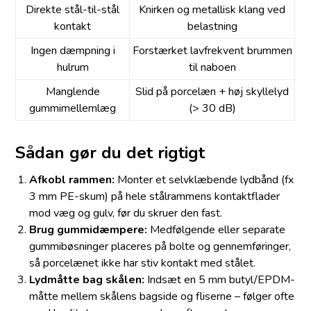
Direkte stål-til-stål
Knirken og metallisk klang ved
kontakt
belastning
Ingen dæmpning i
Forstærket lavfrekvent brummen
hulrum
til naboen
Manglende
Slid på porcelæn + høj skyllelyd
gummimellem­læg
(> 30 dB)
Sådan gør du det rigtigt
Afkobl rammen:
Monter et selvklæbende lydbånd (fx
3 mm PE-skum) på hele stålrammens kontaktflader
mod væg og gulv, før du skruer den fast.
Brug gummidæmpere:
Medfølgende eller separate
gummibøsninger placeres på bolte og gennemføringer,
så porcelænet ikke har stiv kontakt med stålet.
Lydmåtte bag skålen:
Indsæt en 5 mm butyl/EPDM-
måtte mellem skålens bagside og fliserne – følger ofte