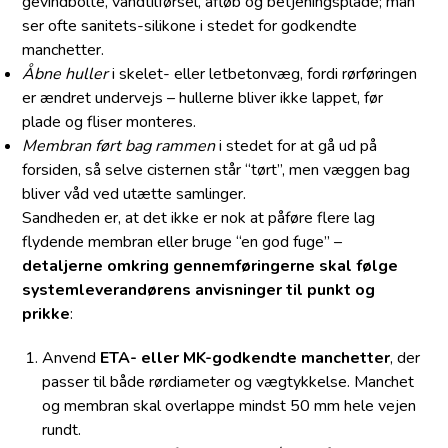
gevindbolte, vandtilførsel, afløb og betjeningsplade; man
ser ofte sanitets-silikone i stedet for godkendte
manchetter.
Åbne huller
i skelet- eller letbetonvæg, fordi rørføringen
er ændret undervejs – hullerne bliver ikke lappet, før
plade og fliser monteres.
Membran ført bag rammen
i stedet for at gå ud på
forsiden, så selve cisternen står “tørt”, men væggen bag
bliver våd ved utætte samlinger.
Sandheden er, at det ikke er nok at påføre flere lag
flydende membran eller bruge “en god fuge” –
detaljerne omkring gennemføringerne skal følge
systemleverandørens anvisninger til punkt og
prikke
:
Anvend
ETA- eller MK-godkendte manchetter
, der
passer til både rørdiameter og vægtykkelse. Manchet
og membran skal overlappe mindst 50 mm hele vejen
rundt.