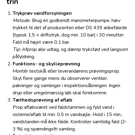
trin
Trykprøv vandforsyningen
Metode:
Brug en godkendt manometerpumpe, hæv
trykket til det af producenten eller DS 439 anbefalede
(typisk 1,5 × driftstryk, dog min. 10 bar) i 30 minutter.
Fald må højst være 0,1 bar.
Tip:
Afprop alle udtag, og dæmp trykstød ved langsom
påfyldning.
Funktions- og skylleprøvning
Montér testskål eller leverandørens prøvningsprop.
Skyl flere gange mens du observerer ventiler,
pakninger og samlinger i inspektionsåbningen. Ingen
dryp eller uregelmæssig løb skal forekomme.
Tæthedsprøvning af afløb
Prop afløbsrøret ved faldstammen og fyld vand i
cisterne/afløb til min. 0,5 m vandsøjle. Hold i 15 min.;
vandstanden må ikke falde. Kontroller samtidig fald (2-
3 %) og spændingsfri samling.