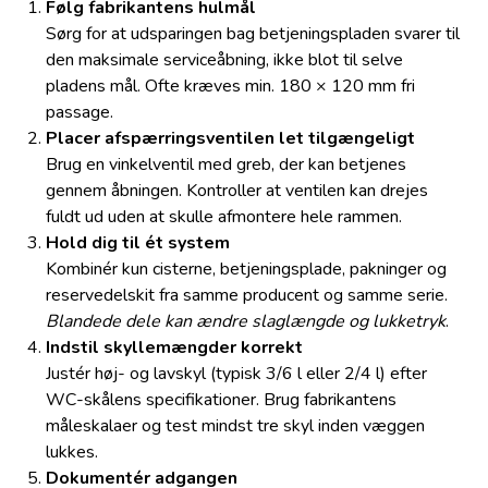
Følg fabrikantens hulmål
Sørg for at udsparingen bag betjeningspladen svarer til
den maksimale serviceåbning, ikke blot til selve
pladens mål. Ofte kræves min. 180 × 120 mm fri
passage.
Placer afspærringsventilen let tilgængeligt
Brug en vinkelventil med greb, der kan betjenes
gennem åbningen. Kontroller at ventilen kan drejes
fuldt ud uden at skulle afmontere hele rammen.
Hold dig til ét system
Kombinér kun cisterne, betjeningsplade, pakninger og
reservedelskit fra samme producent og samme serie.
Blandede dele kan ændre slaglængde og lukketryk
.
Indstil skyllemængder korrekt
Justér høj- og lavskyl (typisk 3/6 l eller 2/4 l) efter
WC-skålens specifikationer. Brug fabrikantens
måleskalaer og test mindst tre skyl inden væggen
lukkes.
Dokumentér adgangen