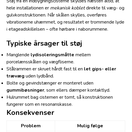
Støj fra en indbygningscisterne skyldes næsten altid, at
hele installationen er
mekanisk koblet
direkte til væg- og
gulvkonstruktionen. Når skålen skylles, overføres
vibrationerne uhæmmet, og resultatet er trommende lyde
i etageadskillelsen – ofte hørbare i naborummene.
Typiske årsager til støj
Manglende
lydisoleringsmåtte
mellem
porcelænsskålen og vægfliserne.
Stålrammen er skruet hårdt fast til en
let gips- eller
trævæg
uden lydbånd.
Bolte og gevindstænger er monteret uden
gummibøsninger
, som ellers dæmper kontaktlyd.
Hulrummet bag cisternen er tomt, så konstruktionen
fungerer som en resonanskasse.
Konsekvenser
Problem
Mulig følge