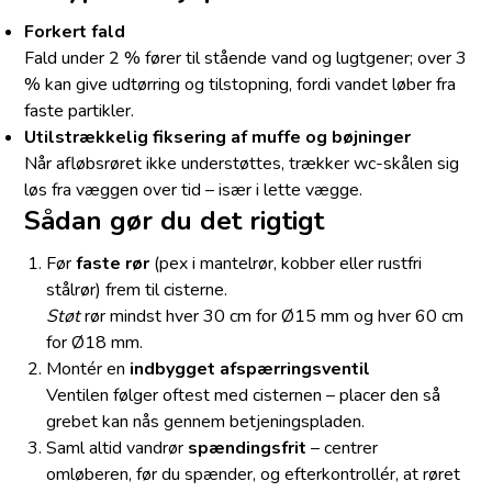
Forkert fald
Fald under 2 % fører til stående vand og lugtgener; over 3
% kan give udtørring og tilstopning, fordi vandet løber fra
faste partikler.
Utilstrækkelig fiksering af muffe og bøjninger
Når afløbsrøret ikke understøttes, trækker wc-skålen sig
løs fra væggen over tid – især i lette vægge.
Sådan gør du det rigtigt
Før
faste rør
(pex i mantelrør, kobber eller rustfri
stålrør) frem til cisterne.
Støt
rør mindst hver 30 cm for Ø15 mm og hver 60 cm
for Ø18 mm.
Montér en
indbygget afspærringsventil
Ventilen følger oftest med cisternen – placer den så
grebet kan nås gennem betjeningspladen.
Saml altid vandrør
spændingsfrit
– centrer
omløberen, før du spænder, og efterkontrollér, at røret