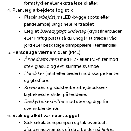
formstykker eller ekstra løse skaller.
Planlæg arbejdets logistik
Placér
arbejdslys
(LED-bygge spots eller
pandelampe) langs hele rørtracéet.
Læg et
bæredygtigt underlag
(krydsfinerplader
eller kraftig plast) så du undgår at træde i våd
jord eller beskadige dampspærre i terrændæk.
Personlige værnemidler (PPE)
Åndedrætsværn
med P2- eller P3-filter mod
støv, glasuld og evt. skimmelsvampe.
Handsker
(nitril eller læder) mod skarpe kanter
og glasfibre.
Knæpuder
og slidstærke arbejdsbukser-
krybekældre slider på leddene.
Beskyttelsesbriller
mod støv og dryp fra
oversiddende rør.
Sluk og afkøl varmeanlægget
Sluk cirkulationspumpen og luk eventuelt
afspærringsventiler, så du arbejder på
kolde,