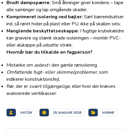
Brudt dampspærre:
Små åbninger giver kondens – tape
alle samlinger og lap omgående skader.
Komprimeret isolering ved bøjler:
Sæt bæreindsatser
ind, så røret hviler på plast eller PU, ikke på skallen selv.
Manglende beskyttelseskappe:
I fugtige krybekældre
kan gnavere og stænk skade isoleringen – montér PVC-
eller alu­kappe på udsatte stræk.
Hvornår bør du tilkalde en fagperson?
Mistanke om
asbest
i den gamle rørisolering.
Omfattende fugt- eller skimmelproblemer
, som
indikerer konstruktionsfejl.
Rør, der er
svært tilgængelige
, eller hvor der kræves
avancerede ventilkasser.
VAT.DK
25 JANUAR 2026
VARME