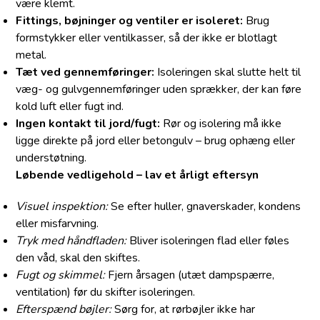
være klemt.
Fittings, bøjninger og ventiler er isoleret:
Brug
formstykker eller ventilkasser, så der ikke er blotlagt
metal.
Tæt ved gennemføringer:
Isoleringen skal slutte helt til
væg- og gulvgennemføringer uden sprækker, der kan føre
kold luft eller fugt ind.
Ingen kontakt til jord/fugt:
Rør og isolering må ikke
ligge direkte på jord eller betongulv – brug ophæng eller
understøtning.
Løbende vedligehold – lav et årligt eftersyn
Visuel inspektion:
Se efter huller, gnaverskader, kondens
eller misfarvning.
Tryk med håndfladen:
Bliver isoleringen flad eller føles
den våd, skal den skiftes.
Fugt og skimmel:
Fjern årsagen (utæt dampspærre,
ventilation) før du skifter isoleringen.
Efterspænd bøjler:
Sørg for, at rørbøjler ikke har