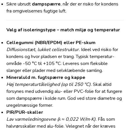
Sikre ubrudt
dampspærre
, når der er risiko for kondens
fra omgivelsernes fugtige luft.
Valg af isoleringstype – match miljø og temperatur
Cellegummi (NBR/EPDM) eller PE-skum
Diffusionstæt, lukket celle­struktur.
Ideel ved risiko for
kondens og hvor pladsen er trang. Typisk temperatur-
område -50 °C til +105 °C. Leveres som fleksible
slanger eller plader med selvklæbende samling.
Mineraluld m. fugtspærre og kappe
Høj temperaturtålelighed (op til 250 °C).
Skal altid
forsynes med udvendig alu- eller PVC-folie for at fungere
som dampspærre i kolde rum. God ved store diametre og
uregelmæssige former.
PIR/PUR-skaller
Lav varmeledningsevne (λ ≈ 0,022 W/m·K).
Fås som
halvrørs­skaller med alu-folie. Velegnet når der kræves