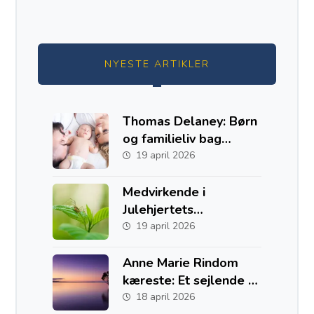
NYESTE ARTIKLER
Thomas Delaney: Børn
og familieliv bag
fodboldkarrieren
19 april 2026
Medvirkende i
Julehjertets
Hemmelighed
19 april 2026
Anne Marie Rindom
kæreste: Et sejlende liv
med to hjem i Danmark
18 april 2026