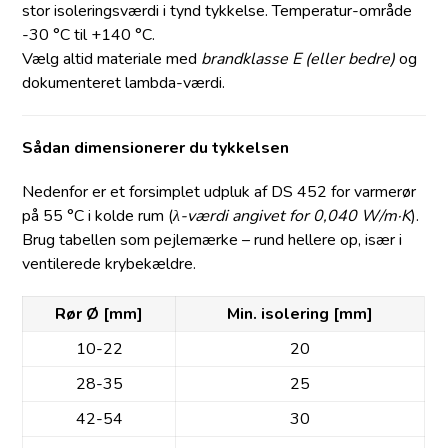
stor isoleringsværdi i tynd tykkelse. Temperatur-område
-30 °C til +140 °C.
Vælg altid materiale med
brandklasse E (eller bedre)
og
dokumenteret lambda-værdi.
Sådan dimensionerer du tykkelsen
Nedenfor er et forsimplet udpluk af DS 452 for varmerør
på 55 °C i kolde rum (
λ-værdi angivet for 0,040 W/m·K
).
Brug tabellen som pejlemærke – rund hellere op, især i
ventilerede krybekældre.
Rør Ø [mm]
Min. isolering [mm]
10-22
20
28-35
25
42-54
30