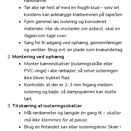
håndvarme.
Tør alle rør helt af med en fnugfri klud – selv let
kondens kan ødelægge klæbeevnen på tape/lim.
Fjern gammel løs isolering og korroderet
materiale.
Har du mistanke om asbest, skal en
fagperson tage over.
Sørg for fri adgang ved ophæng, gennemføringer
og ventiler. Brug evt. en plade som knæunderlag.
Montering ved ophæng
Monter bæreindsatser (isoleringsskåle eller
PVC-ringe) i alle rørbøjler, så selve isoleringen
ikke bliver trykket flad.
Kontrollér, at der er 2-3 mm frigang mellem
isolering og bøjle, så dampspærren kan slutte
tæt.
Tilskæring af isoleringsskaller
Mål rørdiameter og længde én gang til –
skaller
må ikke klemmes for at passe.
Brug en fintandet sav eller isoleringskniv. Skær i