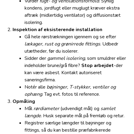
Vurder
fugt- og ventilationsforhold
. Synlig
kondens, jordfugt eller muglugt kræver ekstra
aftræk (midlertidig ventilator) og diffusionstæt
isolering.
Inspektion af eksisterende installation
Gå hele rørstrækningen igennem og se efter
lækager, rust og grønirrede fittings
. Udbedr
utætheder, før du isolerer.
Sidder der
gammel isolering
, som smuldrer eller
indeholder brune/grå fibre?
Stop arbejdet
-der
kan være asbest. Kontakt autoriseret
saneringsfirma.
Notér alle
bøjninger, T-stykker, ventiler og
ophæng
. Tag evt. fotos til reference.
Opmåling
Mål
rørdiameter
(udvendigt mål) og
samlet
længde
. Husk separate mål på fremløb og retur.
Registrer særlige længder til bøjninger og
fittings, så du kan bestille præfabrikerede