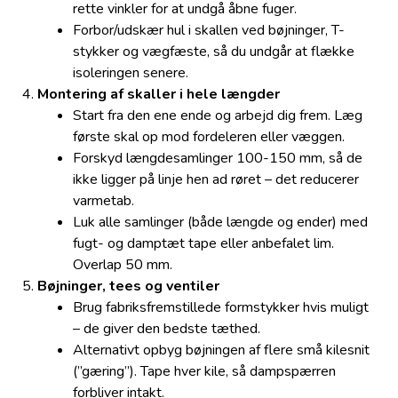
rette vinkler for at undgå åbne fuger.
Forbor/udskær hul i skallen ved bøjninger, T-
stykker og vægfæste, så du undgår at flække
isoleringen senere.
Montering af skaller i hele længder
Start fra den ene ende og arbejd dig frem. Læg
første skal op mod fordeleren eller væggen.
Forskyd længdesamlinger 100-150 mm, så de
ikke ligger på linje hen ad røret – det reducerer
varmetab.
Luk alle samlinger (både længde og ender) med
fugt- og damptæt tape eller anbefalet lim.
Overlap 50 mm.
Bøjninger, tees og ventiler
Brug fabriksfremstillede formstykker hvis muligt
– de giver den bedste tæthed.
Alternativt opbyg bøjningen af flere små kilesnit
(”gæring”). Tape hver kile, så dampspærren
forbliver intakt.