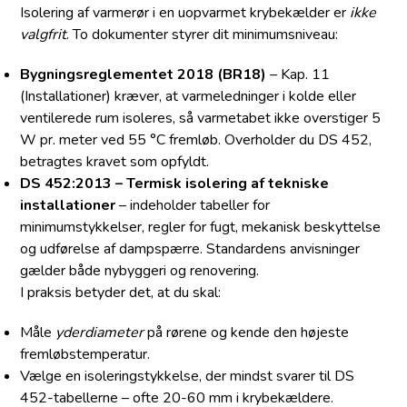
Isolering af varmerør i en uopvarmet krybekælder er
ikke
valgfrit
. To dokumenter styrer dit minimumsniveau:
Bygningsreglementet 2018 (BR18)
– Kap. 11
(Installationer) kræver, at varmeledninger i kolde eller
ventilerede rum isoleres, så varmetabet ikke overstiger 5
W pr. meter ved 55 °C fremløb. Overholder du DS 452,
betragtes kravet som opfyldt.
DS 452:2013 – Termisk isolering af tekniske
installationer
– indeholder tabeller for
minimumstykkelser, regler for fugt, mekanisk beskyttelse
og udførelse af dampspærre. Standardens anvisninger
gælder både nybyggeri og renovering.
I praksis betyder det, at du skal:
Måle
yderdiameter
på rørene og kende den højeste
fremløbstemperatur.
Vælge en isoleringstykkelse, der mindst svarer til DS
452-tabellerne – ofte 20-60 mm i krybekældere.