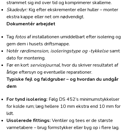
strammet sig ind over tid og komprimerer skallerne.
Skadedyr:
Kig efter ekskrementer eller huller – monter
ekstra kappe eller net om nødvendigt.
Dokumentér arbejdet
Tag
fotos
af installationen umiddelbart efter isolering og
gem dem i husets driftsmappe.
Notér
rørdimension, isoleringstype og -tykkelse
samt
dato for montering.
Før en kort
servicejournal
, hvor du skriver resultatet af
årlige eftersyn og eventuelle reparationer.
Typiske fejl og faldgruber – og hvordan du undgår
dem
For tynd isolering:
Følg DS 452’s minimumstykkelser
for kolde rum; læg hellere 10 mm ekstra end 10 mm for
lidt.
Uisolerede fittings:
Ventiler og tees er de største
varmetabere – brug formstykker eller byg op i flere lag.