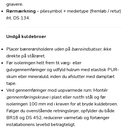
gnavere.
Rørmærkning
– pilesymbol + medietype (fremløb / retur)
iht. DS 134.
Undgå kuldebroer
Placer bærerørsholdere uden på
bæreindsatser
, ikke
direkte på stålrøret.
Før isoleringen helt frem til væg- eller
gulvgennemføringer og udfyld hulrum med elastisk PUR-
skum eller mineraluld, inden du afslutter med damptæt
tape.
Ved gennemføringer mod uopvarmede rum: Montér
gennemføringskrave
i plast eller rustfri stål og før
isoleringen 100 mm ind i kraven for at bryde kuldebroen.
Følger du ovenstående retningslinjer, opfylder du både
BR18 og DS 452, reducerer varmetab og forlænger
installationens levetid betragteligt.