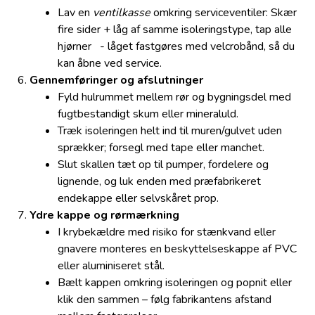
Lav en
ventilkasse
omkring serviceventiler: Skær
fire sider + låg af samme isoleringstype, tap alle
hjørner - låget fastgøres med velcrobånd, så du
kan åbne ved service.
Gennemføringer og afslutninger
Fyld hulrummet mellem rør og bygningsdel med
fugtbestandigt skum eller mineraluld.
Træk isoleringen helt ind til muren/gulvet uden
sprækker; forsegl med tape eller manchet.
Slut skallen tæt op til pumper, fordelere og
lignende, og luk enden med præfabrikeret
endekappe eller selvskåret prop.
Ydre kappe og rørmærkning
I krybekældre med risiko for stænkvand eller
gnavere monteres en beskyttelseskappe af PVC
eller aluminiseret stål.
Bælt kappen omkring isoleringen og popnit eller
klik den sammen – følg fabrikantens afstand