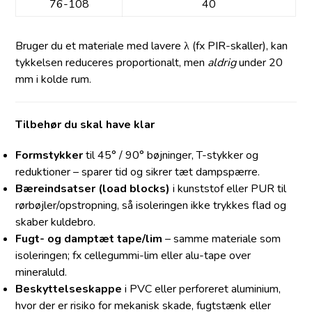
76-108
40
Bruger du et materiale med lavere λ (fx PIR-skaller), kan
tykkelsen reduceres proportionalt, men
aldrig
under 20
mm i kolde rum.
Tilbehør du skal have klar
Formstykker
til 45° / 90° bøjninger, T-stykker og
reduktioner – sparer tid og sikrer tæt dampspærre.
Bæreindsatser (load blocks)
i kunststof eller PUR til
rørbøjler/opstropning, så isoleringen ikke trykkes flad og
skaber kuldebro.
Fugt- og damptæt tape/lim
– samme materiale som
isoleringen; fx cellegummi-lim eller alu-tape over
mineraluld.
Beskyttelseskappe
i PVC eller perforeret aluminium,
hvor der er risiko for mekanisk skade, fugtstænk eller