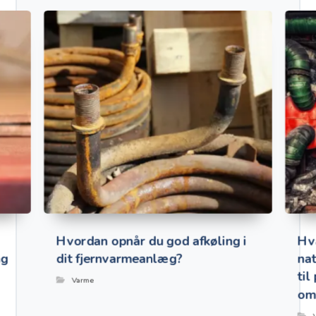
Hvordan opnår du god afkøling i
Hva
ng
dit fjernvarmeanlæg?
nat
til
Varme
om