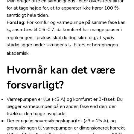
Man bruger ofte en samtidigheds- eller diversitetsfaktor
for at tage højde for, at to apparater ikke kører 100 %
samtidigt hele tiden.
Forslag:
For komfur og varmepumpe på samme fase kan
k
ansættes til 0,6-0,7, da komfuret har mange pauser i
s
reguleringen. I praksis skal du dog sikre dig, at
spids
stadig ligger under sikringens I
. Ellers er beregningen
n
akademisk.
Hvornår kan det være
forsvarligt?
Varmepumpen er lille (<5 A) og komfuret er 3-faset. Du
lægger varmepumpen på en anden fase end den, der
trækker den tunge ovnplade.
Der er rigelig hovedsikringskapacitet (≥3 × 25 A), og
grenesikringen til varmepumpen er dimensioneret korrekt