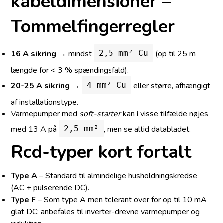
kabeldimensioner –
Tommelfingerregler
16 A sikring
→ mindst
(op til 25 m
2,5 mm² Cu
længde for < 3 % spændingsfald).
20-25 A sikring
→
eller større, afhængigt
4 mm² Cu
af installationstype.
Varmepumper med
soft-starter
kan i visse tilfælde nøjes
med 13 A på
, men se altid databladet.
2,5 mm²
Rcd-typer kort fortalt
Type A
– Standard til almindelige husholdningskredse
(AC + pulserende DC).
Type F
– Som type A men tolerant over for op til 10 mA
glat DC; anbefales til inverter-drevne varmepumper og