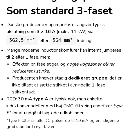
Som standard 3-faset
Danske producenter og importører angiver typisk
tilslutning som
3 × 16 A
(maks. 11 kW) via
eller
ledning.
5G2,5 mm²
5G4 mm²
Mange moderne induktionskomfurer kan internt jumperes
til 2 eller 1 fase, men:
Effekten pr. fase stiger, og
nogle kogezoner bliver
reduceret i styrke
.
Producenten kræver stadig
dedikeret gruppe
; det er
ikke tilladt at sætte stikket i almindelig 1-fase
stikkontakt.
RCD: 30 mA
type A
er typisk nok, men enkelte
induktionsmodeller med høj EMC-filtrering anbefaler
type
F*
for at undgå utilsigtede udkoblinger.
*Type F tåler smalle DC-pulser op til 10 mA og er i stigende
grad standard i nye tavler.