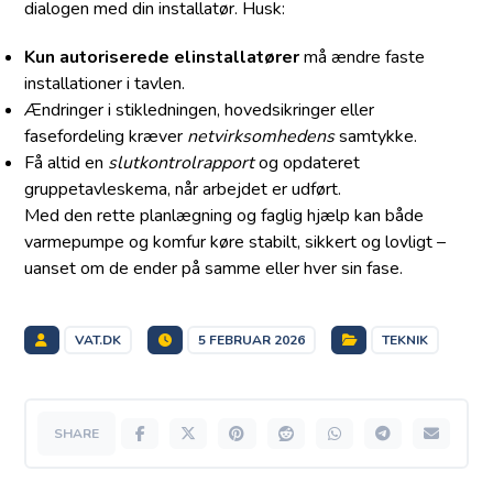
dialogen med din installatør. Husk:
Kun autoriserede elinstallatører
må ændre faste
installationer i tavlen.
Ændringer i stikledningen, hovedsikringer eller
fasefordeling kræver
netvirksomhedens
samtykke.
Få altid en
slutkontrolrapport
og opdateret
gruppetavleskema, når arbejdet er udført.
Med den rette planlægning og faglig hjælp kan både
varmepumpe og komfur køre stabilt, sikkert og lovligt –
uanset om de ender på samme eller hver sin fase.
VAT.DK
5 FEBRUAR 2026
TEKNIK