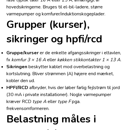
fase typisk tåler 16 A eller 25 A, afhængigt af
hovedsikringerne. Bruges til el-bil-ladere, større
varmepumper og komfurer/induktionskogeplader.
Grupper (kurser),
sikringer og hpfi/rcd
Gruppe/kurser
er de enkelte afgangssikringer i eltavlen,
fx
komfur 3 × 16 A
eller
køkken stikkontakter 1 × 13 A
.
Sikringen
beskytter kablet mod overbelastning og
kortslutning. Bliver strømmen (A) højere end mærket,
kobler den ud.
HPFI/RCD
afbryder, hvis der løber farlig fejlstrøm til jord
(30 mA i private installationer). Nogle varmepumper
kræver RCD
type A
eller
type F
pga.
frekvensomformeren.
Belastning måles i