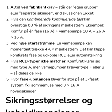
Altid ved fabrikantkrav
– står der “egen gruppe”
eller “separate sikringer”, er diskussionen lukket.
Hvis den
kombinerede kontinuerlige last
kan
overstige 80 % af sikringens mærke­strøm. Eksempel:
Komfur på én fase (16 A) + varmepumpe 10 A = 26 A
> 16 A.
Ved
høje startstrømme
: En varmepumpe kan
momentant trække 4-6× mærke­strøm. Det kan klippe
komfurets fase og udkoble RCD eller automatsikring.
Hvis
RCD-typer ikke matcher
: Komfuret klarer sig
med type A, men varmepumpen kræver type F eller B
– så deles de ikke.
Hvor
fase-ubalancen
bliver for stor på et 3-faset
system, fx i sommerhuse med 3 × 16 A
hovedsikringer.
Sikringsstørrelser og