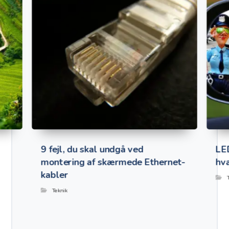
9 fejl, du skal undgå ved
LE
montering af skærmede Ethernet-
hv
kabler
Teknik