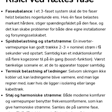
Faseubalance
: I et 3-faset system skal de tre faser
helst belastes nogenlunde ens. Hvis én fase belastes
markant hårdere, stiger spændingsfaldet på den fase, og
det kan skabe problemer for både dine egne installationer
og forsyningsselskabet.
Spidsbelastning og startstrømme
: En inverter-
varmepumpe kan godt trække 2-3 × nominel strøm i få
sekunder ved opstart. Samtidig kan et induktionskomfur
slå flere kogezoner til på én gang (boost-funktion). Værst
tænkelige scenarie er, at de to apparater topper samtidig.
Termisk belastning af ledninger
: Selvom sikringen ikke
kobler ud, kan ledningerne blive varmere, end man lige
regner med, især hvis de ligger i isolering eller lange
kabeltræk.
Støj og harmoniske strømme
: Både moderne komfurer
og varmepumper benytter frekvensomformere, som kan
give harmoniske strømme. Samles de på samme fase,