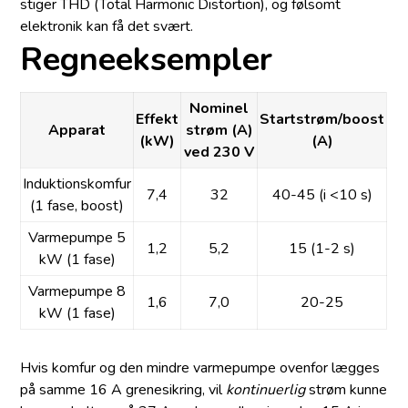
stiger THD (Total Harmonic Distortion), og følsomt
elektronik kan få det svært.
Regneeksempler
Nominel
Effekt
Startstrøm/boost
Apparat
strøm (A)
(kW)
(A)
ved 230 V
Induktionskomfur
7,4
32
40-45 (i <10 s)
(1 fase, boost)
Varmepumpe 5
1,2
5,2
15 (1-2 s)
kW (1 fase)
Varmepumpe 8
1,6
7,0
20-25
kW (1 fase)
Hvis komfur og den mindre varmepumpe ovenfor lægges
på samme 16 A grenesikring, vil
kontinuerlig
strøm kunne