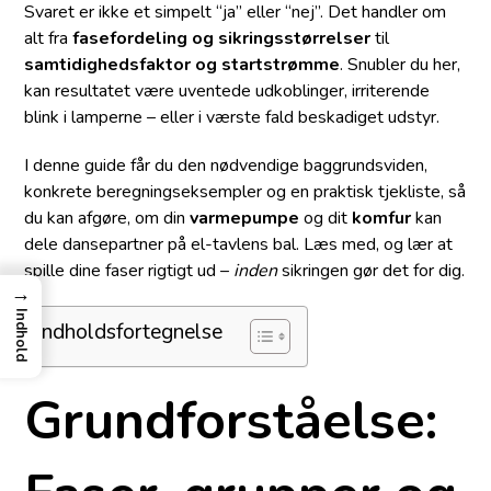
Svaret er ikke et simpelt “ja” eller “nej”. Det handler om
alt fra
fasefordeling og sikringsstørrelser
til
samtidighedsfaktor og startstrømme
. Snubler du her,
kan resultatet være uventede udkoblinger, irriterende
blink i lamperne – eller i værste fald beskadiget udstyr.
I denne guide får du den nødvendige baggrundsviden,
konkrete beregningseksempler og en praktisk tjekliste, så
du kan afgøre, om din
varmepumpe
og dit
komfur
kan
dele dansepartner på el-tavlens bal. Læs med, og lær at
spille dine faser rigtigt ud –
inden
sikringen gør det for dig.
→
Indhold
Indholdsfortegnelse
Grundforståelse: