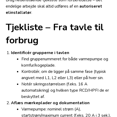
endelige arbejde skal altid udføres af en
autoriseret
elinstallatør
.
Tjekliste – Fra tavle til
forbrug
Identificér grupperne i tavlen
Find gruppenummeret for både varmepumpe og
komfur/kogeplade.
Kontrollér, om de ligger på samme fase (typisk
angivet med L1, L2 eller L3) eller på hver sin.
Notér sikringsstørrelsen (f.eks. 16 A
automatsikring) og hvilken type RCD/HPFI de er
beskyttet af.
Aflæs mærkeplader og dokumentation
Varmepumpe: nominel strøm (A),
startstrøm/maximum current (f.eks. 20 A i 3 sek.),