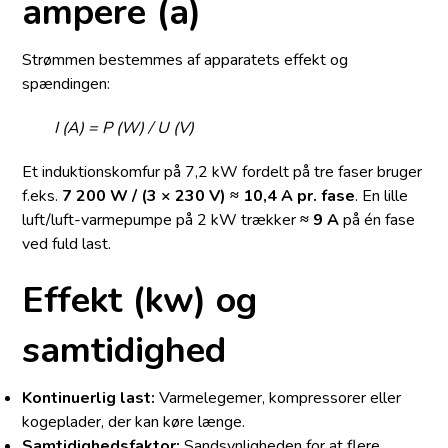
ampere (a)
Strømmen bestemmes af apparatets effekt og
spændingen:
I (A) = P (W) / U (V)
Et induktionskomfur på 7,2 kW fordelt på tre faser bruger
f.eks.
7 200 W / (3 × 230 V) ≈ 10,4 A pr. fase
. En lille
luft/luft-varmepumpe på 2 kW trækker
≈ 9 A
på én fase
ved fuld last.
Effekt (kw) og
samtidighed
Kontinuerlig last:
Varmelegemer, kompressorer eller
kogeplader, der kan køre længe.
Samtidighedsfaktor:
Sandsynligheden for at flere