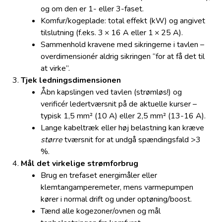
og om den er 1- eller 3-faset.
Komfur/kogeplade: total effekt (kW) og angivet
tilslutning (f.eks. 3 × 16 A eller 1 × 25 A).
Sammenhold kravene med sikringerne i tavlen –
overdimensionér aldrig sikringen “for at få det til
at virke”.
Tjek ledningsdimensionen
Åbn kapslingen ved tavlen (strømløs!) og
verificér ledertværsnit på de aktuelle kurser –
typisk 1,5 mm² (10 A) eller 2,5 mm² (13-16 A).
Lange kabeltræk eller høj belastning kan kræve
større
tværsnit for at undgå spændingsfald >3
%.
Mål det virkelige strømforbrug
Brug en trefaset energimåler eller
klemtangamperemeter, mens varmepumpen
kører i normal drift og under optøning/boost.
Tænd alle kogezoner/ovnen og mål