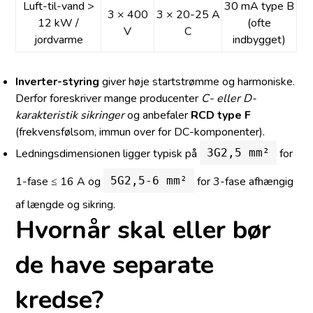
Luft-til-vand >
30 mA type B
3 × 400
3 × 20-25 A
12 kW /
(ofte
V
C
jordvarme
indbygget)
Inverter-styring
giver høje startstrømme og harmoniske.
Derfor foreskriver mange producenter
C- eller D-
karakteristik sikringer
og anbefaler
RCD type F
(frekvensfølsom, immun over for DC-komponenter).
Ledningsdimensionen ligger typisk på
for
3G2,5 mm²
1-fase ≤ 16 A og
for 3-fase afhængig
5G2,5-6 mm²
af længde og sikring.
Hvornår skal eller bør
de have separate
kredse?