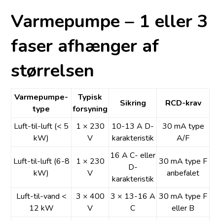
Varmepumpe – 1 eller 3
faser afhænger af
størrelsen
Varmepumpe-
Typisk
Sikring
RCD-krav
type
forsyning
Luft-til-luft (< 5
1 × 230
10-13 A D-
30 mA type
kW)
V
karakteristik
A/F
16 A C- eller
Luft-til-luft (6-8
1 × 230
30 mA type F
D-
kW)
V
anbefalet
karakteristik
Luft-til-vand <
3 × 400
3 × 13-16 A
30 mA type F
12 kW
V
C
eller B