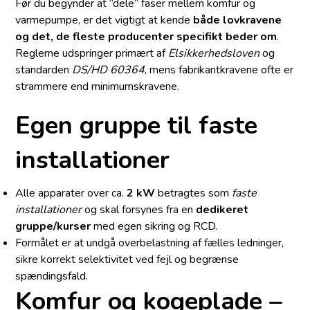
Før du begynder at “dele” faser mellem komfur og
varmepumpe, er det vigtigt at kende
både lovkravene
og det, de fleste producenter specifikt beder om
.
Reglerne udspringer primært af
Elsikkerhedsloven
og
standarden
DS/HD 60364
, mens fabrikant­kravene ofte er
strammere end minimumskravene.
Egen gruppe til faste
installationer
Alle apparater over ca.
2 kW
betragtes som
faste
installationer
og skal forsynes fra en
dedikeret
gruppe/kurser
med egen sikring og RCD.
Formålet er at undgå overbelastning af fælles ledninger,
sikre korrekt selektivitet ved fejl og begrænse
spændingsfald.
Komfur og kogeplade –