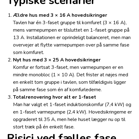
Typiske scenarier
Ældre hus med 3 × 16 A hovedsikringer
Tavlen har én 3-faset gruppe til komfuret (3 × 16 A),
mens varmepumpen er tilsluttet en 1-faset gruppe på
13 A. Installationen er oprindeligt balanceret, men man
overvejer at flytte varmepumpen over på samme fase
som komfuret.
Nyt hus med 3 × 25 A hovedsikringer
Komfur er fortsat 3-faset, men varmepumpen er en
mindre monobloc (1 × 10 A). Det frister at nøjes med
en enkelt tom gruppe i tavlen, som tilfældigvis ligger
på samme fase som én af komfurlederne.
Totalrenovering hvor alt er 1-faset
Man har valgt et 1-faset induktionskomfur (7,4 kW) og
en 1-faset varmepumpe (2,4 kW). Hovedsikringerne er
opgraderet til 35 A, men hele huset lægger nu op til
stort træk på én enkelt fase.
Risici ved fælles fase