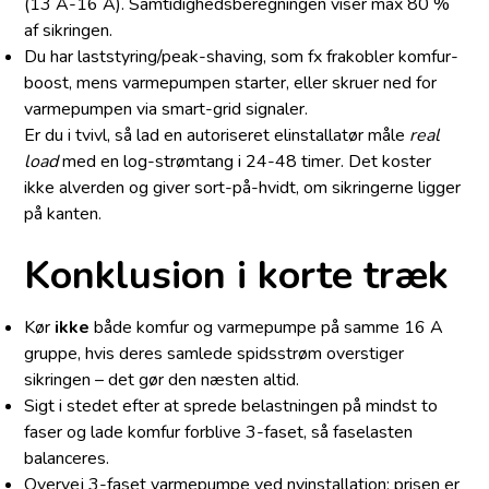
(13 A-16 A). Samtidighedsberegningen viser max 80 %
af sikringen.
Du har laststyring/peak-shaving, som fx frakobler komfur-
boost, mens varmepumpen starter, eller skruer ned for
varmepumpen via smart-grid signaler.
Er du i tvivl, så lad en autoriseret elinstallatør måle
real
load
med en log-strømtang i 24-48 timer. Det koster
ikke alverden og giver sort-på-hvidt, om sikringerne ligger
på kanten.
Konklusion i korte træk
Kør
ikke
både komfur og varmepumpe på samme 16 A
gruppe, hvis deres samlede spidsstrøm overstiger
sikringen – det gør den næsten altid.
Sigt i stedet efter at sprede belastningen på mindst to
faser og lade komfur forblive 3-faset, så faselasten
balanceres.
Overvej 3-faset varmepumpe ved nyinstallation; prisen er