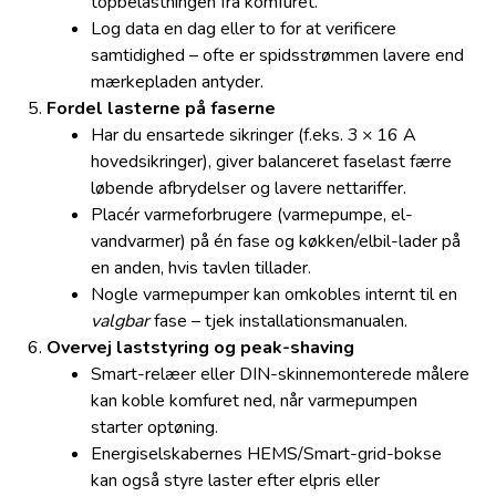
topbelastningen fra komfuret.
Log data en dag eller to for at verificere
samtidighed – ofte er spidsstrømmen lavere end
mærkepladen antyder.
Fordel lasterne på faserne
Har du ensartede sikringer (f.eks. 3 × 16 A
hovedsikringer), giver balanceret faselast færre
løbende afbrydelser og lavere nettariffer.
Placér varmeforbrugere (varmepumpe, el-
vandvarmer) på én fase og køkken/elbil-lader på
en anden, hvis tavlen tillader.
Nogle varmepumper kan omkobles internt til en
valgbar
fase – tjek installationsmanualen.
Overvej laststyring og peak-shaving
Smart-relæer eller DIN-skinnemonterede målere
kan koble komfuret ned, når varmepumpen
starter optøning.
Energiselskabernes HEMS/Smart-grid-bokse
kan også styre laster efter elpris eller