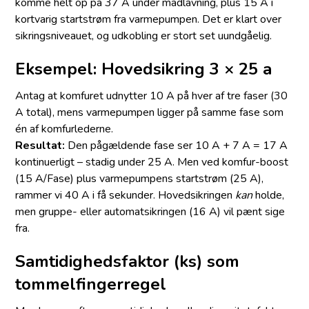
komme helt op på 37 A under madlavning, plus 15 A i
kortvarig startstrøm fra varmepumpen. Det er klart over
sikringsniveauet, og udkobling er stort set uundgåelig.
Eksempel: Hovedsikring 3 × 25 a
Antag at komfuret udnytter 10 A på hver af tre faser (30
A total), mens varmepumpen ligger på samme fase som
én af komfurlederne.
Resultat:
Den pågældende fase ser 10 A + 7 A = 17 A
kontinuerligt – stadig under 25 A. Men ved komfur-boost
(15 A/Fase) plus varmepumpens startstrøm (25 A),
rammer vi 40 A i få sekunder. Hovedsikringen
kan
holde,
men gruppe- eller automatsikringen (16 A) vil pænt sige
fra.
Samtidighedsfaktor (ks) som
tommelfingerregel