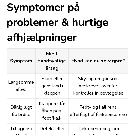
Symptomer på
problemer & hurtige
afhjælpninger
Mest
Symptom
sandsynlige
Hvad kan du selv gøre?
årsag
Slam eller
Skyl og rengør som
Langsomme
genstand i
beskrevet ovenfor,
afløb
klappen
kontroller fri bevægelse
Klappen står
Dårlig lugt
Fedt- og kalkrens,
åben pga.
fra brønd
efterfulgt af funktionsprøve
fedt/kalk
Tilbageløb
Defekt eller
Tjek orientering, om