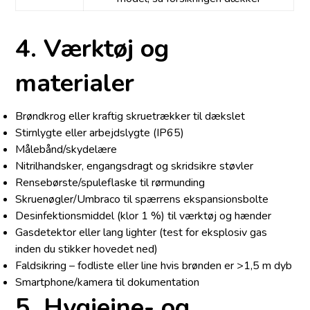
4. Værktøj og
materialer
Brøndkrog eller kraftig skruetrækker til dækslet
Stirnlygte eller arbejdslygte (IP65)
Målebånd/skydelære
Nitrilhandsker, engangsdragt og skridsikre støvler
Rensebørste/spuleflaske til rørmunding
Skruenøgler/Umbraco til spærrens ekspansionsbolte
Desinfektionsmiddel (klor 1 %) til værktøj og hænder
Gasdetektor eller lang lighter (test for eksplosiv gas
inden du stikker hovedet ned)
Faldsikring – fodliste eller line hvis brønden er >1,5 m dyb
Smartphone/kamera til dokumentation
5. Hygiejne- og