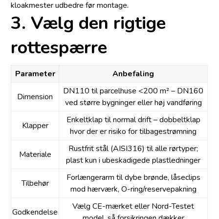
kloakmester udbedre før montage.
3. Vælg den rigtige
rottespærre
Parameter
Anbefaling
DN110 til parcelhuse <200 m² – DN160
Dimension
ved større bygninger eller høj vandføring
Enkeltklap til normal drift – dobbeltklap
Klapper
hvor der er risiko for tilbagestrømning
Rustfrit stål (AISI316) til alle rørtyper;
Materiale
plast kun i ubeskadigede plastledninger
Forlængerarm til dybe brønde, låseclips
Tilbehør
mod hærværk, O-ring/reservepakning
Vælg CE-mærket eller Nord-Testet
Godkendelse
model, så forsikringen dækker