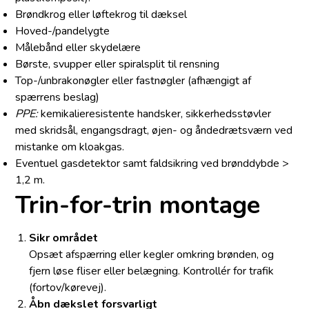
Brøndkrog eller løftekrog til dæksel
Hoved-/pandelygte
Målebånd eller skydelære
Børste, svupper eller spiralsplit til rensning
Top-/unbrakonøgler eller fastnøgler (afhængigt af
spærrens beslag)
PPE:
kemikalieresistente handsker, sikkerhedsstøvler
med skridsål, engangsdragt, øjen- og åndedrætsværn ved
mistanke om kloakgas.
Eventuel gasdetektor samt faldsikring ved brønddybde >
1,2 m.
Trin-for-trin montage
Sikr området
Opsæt afspærring eller kegler omkring brønden, og
fjern løse fliser eller belægning. Kontrollér for trafik
(fortov/kørevej).
Åbn dækslet forsvarligt