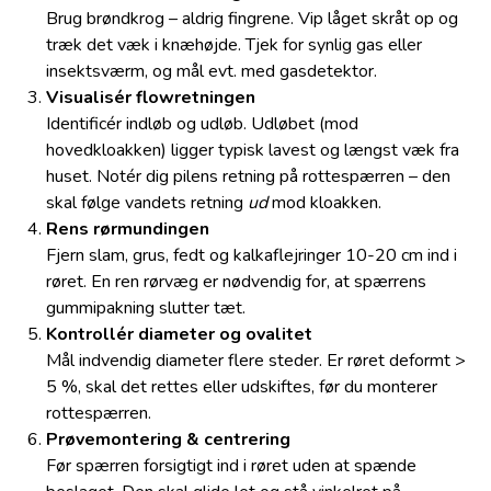
Brug brøndkrog – aldrig fingrene. Vip låget skråt op og
træk det væk i knæhøjde. Tjek for synlig gas eller
insekt­sværm, og mål evt. med gasdetektor.
Visualisér flowretningen
Identificér indløb og udløb. Udløbet (mod
hovedkloakken) ligger typisk lavest og længst væk fra
huset. Notér dig pilens retning på rottespærren – den
skal følge vandets retning
ud
mod kloakken.
Rens rørmundingen
Fjern slam, grus, fedt og kalkaflejringer 10-20 cm ind i
røret. En ren rørvæg er nødvendig for, at spærrens
gummipakning slutter tæt.
Kontrollér diameter og ovalitet
Mål indvendig diameter flere steder. Er røret deformt >
5 %, skal det rettes eller udskiftes, før du monterer
rottespærren.
Prøvemontering & centrering
Før spærren forsigtigt ind i røret uden at spænde