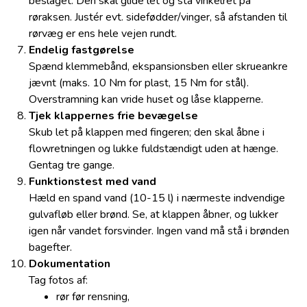
beslaget. Den skal glide let og stå vinkelret på
røraksen. Justér evt. sidefødder/vinger, så afstanden til
rørvæg er ens hele vejen rundt.
Endelig fastgørelse
Spænd klemmebånd, ekspansionsben eller skrueankre
jævnt (maks. 10 Nm for plast, 15 Nm for stål).
Overstramning kan vride huset og låse klapperne.
Tjek klappernes frie bevægelse
Skub let på klappen med fingeren; den skal åbne i
flow­retningen og lukke fuldstændigt uden at hænge.
Gentag tre gange.
Funktionstest med vand
Hæld en spand vand (10-15 l) i nærmeste indvendige
gulvafløb eller brønd. Se, at klappen åbner, og lukker
igen når vandet forsvinder. Ingen vand må stå i brønden
bagefter.
Dokumentation
Tag fotos af:
rør før rensning,