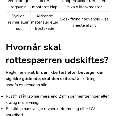
ved kraftigt
forkert
klappen lukker tæt; ellers
regnvejr
monteret klap
tilkald kloakmester
Synlige
Aldrende
Udskiftning nødvendig – se
revner eller
materialer eller
næste afsnit
rust
frostskade
Hvornår skal
rottespærren udskiftes?
Reglen er enkel:
Er den ikke tæt eller bevæger den
sig ikke glidende, skal den skiftes.
Udskiftning
anbefales desuden når:
Rustfri stålklap har mere end 2 mm gennemtæringer eller
kraftig misfarvning.
Plastklap har synlige revner, deformering eller UV-
sprødhed.