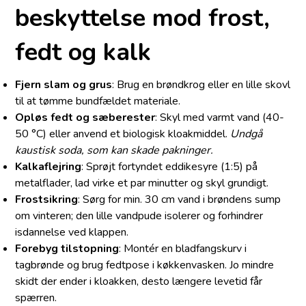
beskyttelse mod frost,
fedt og kalk
Fjern slam og grus
: Brug en brøndkrog eller en lille skovl
til at tømme bundfældet materiale.
Opløs fedt og sæberester
: Skyl med varmt vand (40-
50 °C) eller anvend et biologisk kloakmiddel.
Undgå
kaustisk soda, som kan skade pakninger.
Kalkaflejring
: Sprøjt fortyndet eddikesyre (1:5) på
metalflader, lad virke et par minutter og skyl grundigt.
Frostsikring
: Sørg for min. 30 cm vand i brøndens sump
om vinteren; den lille vandpude isolerer og forhindrer
isdannelse ved klappen.
Forebyg tilstopning
: Montér en bladfangskurv i
tagbrønde og brug fedtpose i køkkenvasken. Jo mindre
skidt der ender i kloakken, desto længere levetid får
spærren.