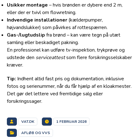
Usikker montage
– hvis brønden er dybere end 2 m,
eller der er tvivl om flowretning.
Indvendige installationer
(kælderpumper,
højvandslukker) som påvirkes af rottespærren.
Gas-/lugtudslip
fra brønd – kan være tegn på utæt
samling eller beskadiget pakning.
En professionel kan udføre tv-inspektion, trykprøve og
udstede den
serviceattest
som flere forsikringsselskaber
kræver.
Tip:
Indhent altid fast pris og dokumentation, inklusive
fotos og serienummer, når du får hjælp af en kloakmester.
Det gør det lettere ved fremtidige salg eller
forsikringssager.
VAT.DK
1 FEBRUAR 2026
AFLØB OG VVS