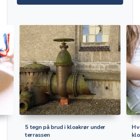
5 tegn på brud i kloakrør under
Hv
terrassen
kl