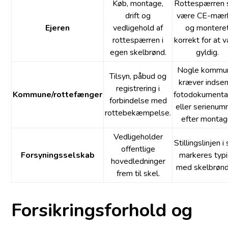
Køb, montage,
Rottespærren 
drift og
være CE-mær
Ejeren
vedligehold af
og montere
rottespærren i
korrekt for at 
egen skelbrønd.
gyldig.
Nogle kommu
Tilsyn, påbud og
kræver indse
registrering i
Kommune/rottefænger
fotodokumenta
forbindelse med
eller serienu
rottebekæmpelse.
efter montag
Vedligeholder
Stillingslinjen i
offentlige
Forsyningsselskab
markeres typ
hovedledninger
med skelbrønd
frem til skel.
Forsikringsforhold og