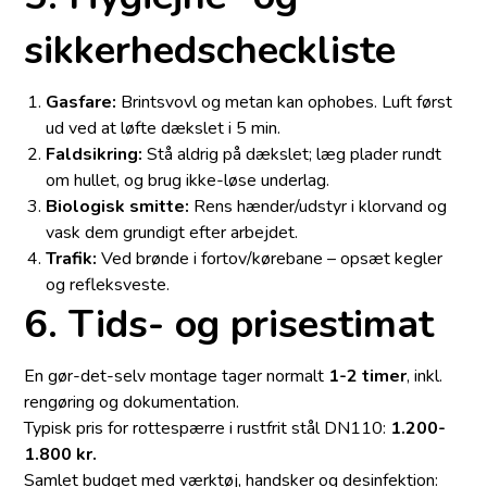
sikkerheds­checkliste
Gasfare:
Brint­svovl og metan kan ophobes. Luft først
ud ved at løfte dækslet i 5 min.
Faldsikring:
Stå aldrig på dækslet; læg plader rundt
om hullet, og brug ikke-løse underlag.
Biologisk smitte:
Rens hænder/udstyr i klorvand og
vask dem grundigt efter arbejdet.
Trafik:
Ved brønde i fortov/kørebane – opsæt kegler
og refleksveste.
6. Tids- og prisestimat
En gør-det-selv montage tager normalt
1-2 timer
, inkl.
rengøring og dokumentation.
Typisk pris for rottespærre i rustfrit stål DN110:
1.200-
1.800 kr.
Samlet budget med værktøj, handsker og desinfektion: