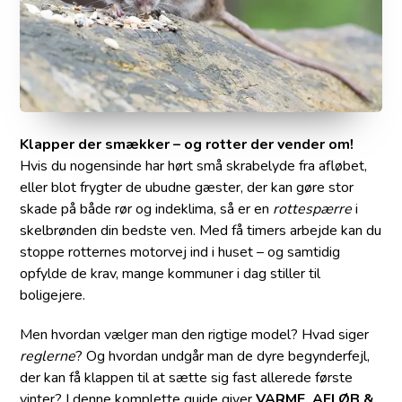
Klapper der smækker – og rotter der vender om!
Hvis du nogensinde har hørt små skrabelyde fra afløbet,
eller blot frygter de ubudne gæster, der kan gøre stor
skade på både rør og indeklima, så er en
rottespærre
i
skelbrønden din bedste ven. Med få timers arbejde kan du
stoppe rotternes motorvej ind i huset – og samtidig
opfylde de krav, mange kommuner i dag stiller til
boligejere.
Men hvordan vælger man den rigtige model? Hvad siger
reglerne
? Og hvordan undgår man de dyre begynderfejl,
der kan få klappen til at sætte sig fast allerede første
vinter? I denne komplette guide giver
VARME, AFLØB &