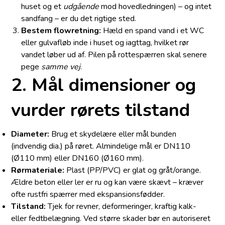
huset og et
udgående
mod hovedledningen) – og intet
sandfang – er du det rigtige sted.
Bestem flowretning:
Hæld en spand vand i et WC
eller gulvafløb inde i huset og iagttag, hvilket rør
vandet løber ud af. Pilen på rottespærren skal senere
pege
samme vej
.
2. Mål dimensioner og
vurder rørets tilstand
Diameter:
Brug et skydelære eller mål bunden
(indvendig dia.) på røret. Almindelige mål er DN110
(Ø110 mm) eller DN160 (Ø160 mm).
Rørmateriale:
Plast (PP/PVC) er glat og gråt/orange.
Ældre beton eller ler er ru og kan være skævt – kræver
ofte rustfri spærrer med ekspansionsfødder.
Tilstand:
Tjek for revner, deformeringer, kraftig kalk-
eller fedtbelægning. Ved større skader bør en autoriseret