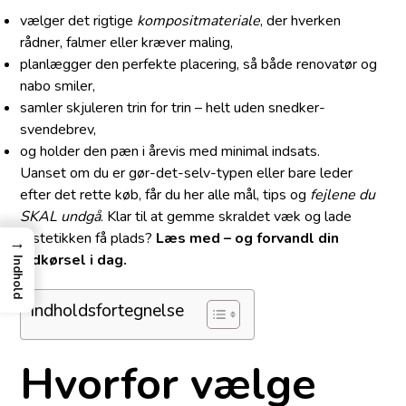
vælger det rigtige
komposit­materiale
, der hverken
rådner, falmer eller kræver maling,
planlægger den perfekte placering, så både renovatør og
nabo smiler,
samler skjuleren trin for trin – helt uden snedker­
svendebrev,
og holder den pæn i årevis med minimal indsats.
Uanset om du er gør-det-selv-typen eller bare leder
efter det rette køb, får du her alle mål, tips og
fejlene du
SKAL undgå
. Klar til at gemme skraldet væk og lade
æstetikken få plads?
Læs med – og forvandl din
→
indkørsel i dag.
Indhold
Indholdsfortegnelse
Hvorfor vælge