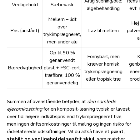
Årlig slibning/olie;
Rens f
Vedligehold
Sæbevask
algebehandling
evt.
Mellem – lidt
Høj
over
Pris (anslået)
Lav til mellem
pulve
trykimprægneret,
a
men under alu
Op til 90 %
Fornybart, men
K
genanvendt
kræver kemisk
genb
Bæredygtighed
plast + FSC-cert.
trykimprægnering
ener
træfibre; 100 %
eller tropisk træ
prod
genanvendelig
Summen af ovenstående betyder, at
den samlede
ejeromkostning
for en komposit-løsning typisk er lavest
over tid: højere indkøbspris end trykimprægneret træ,
men ingen driftsomkostninger til maling og ingen risiko for
rådrelaterede udskiftninger. Vil du altså have et
pænt,
stabilt og vedligeholdelsesfrit skjul
, som matcher