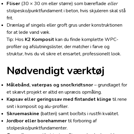
Fliser
(30 × 30 cm eller større) som bæreflade
eller
stolpesko/punktfundament i beton, hvis skjuleren skal stå
frit.
Drænlag af singels eller groft grus under konstruktionen
for at lede vand væk.
Tip: Hos
K2 Komposit
kan du finde komplette WPC-
profiler og afslutningslister, der matcher i farve og
struktur, hvis du vil sikre et ensartet, professionelt look.
Nødvendigt værktøj
Målebånd, vaterpas og snor/kridtsnor
– grundlaget for
et skævt projekt er altid en upræcis opmåling.
Kapsav eller geringssav med fintandet klinge
til rene
snit i komposit og alu-profiler.
Skruemaskine
(batteri) samt bor/bits i rustfri kvalitet.
Jordbor eller borehammer
til forboring af
stolpesko/punktfundamenter.