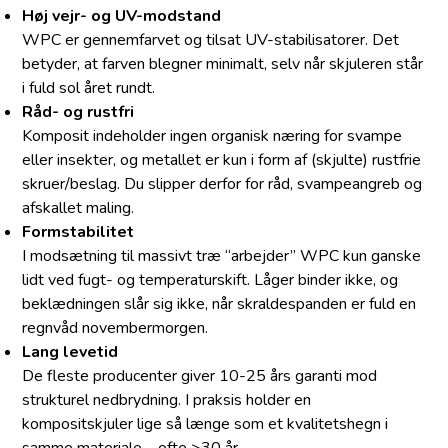
Høj vejr- og UV-modstand
WPC er gennemfarvet og tilsat UV-stabilisatorer. Det
betyder, at farven blegner minimalt, selv når skjuleren står
i fuld sol året rundt.
Råd- og rustfri
Komposit indeholder ingen organisk næring for svampe
eller insekter, og metallet er kun i form af (skjulte) rustfrie
skruer/beslag. Du slipper derfor for råd, svampeangreb og
afskallet maling.
Formstabilitet
I modsætning til massivt træ “arbejder” WPC kun ganske
lidt ved fugt- og temperaturskift. Låger binder ikke, og
beklædningen slår sig ikke, når skraldespanden er fuld en
regnvåd novembermorgen.
Lang levetid
De fleste producenter giver 10-25 års garanti mod
strukturel nedbrydning. I praksis holder en
kompositskjuler lige så længe som et kvalitetshegn i
samme materiale – ofte >30 år.