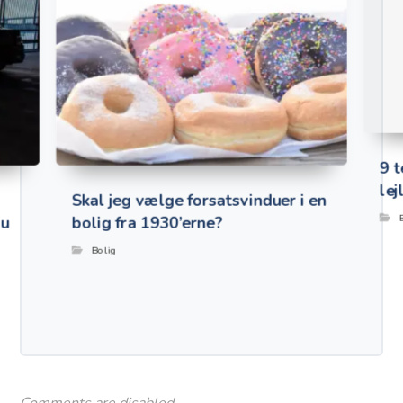
9 t
lej
Skal jeg vælge forsatsvinduer i en
du
bolig fra 1930’erne?
Bolig
Comments are disabled