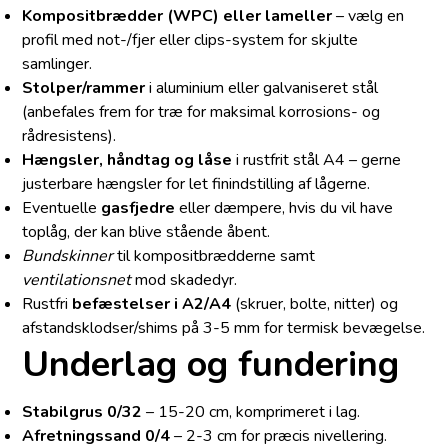
Kompositbrædder (WPC) eller lameller
– vælg en
profil med not-/fjer eller clips-system for skjulte
samlinger.
Stolper/rammer
i aluminium eller galvaniseret stål
(anbefales frem for træ for maksimal korrosions- og
rådresistens).
Hængsler, håndtag og låse
i rustfrit stål A4 – gerne
justerbare hængsler for let finindstilling af lågerne.
Eventuelle
gasfjedre
eller dæmpere, hvis du vil have
toplåg, der kan blive stående åbent.
Bundskinner
til kompositbrædderne samt
ventilationsnet
mod skadedyr.
Rustfri
befæstelser i A2/A4
(skruer, bolte, nitter) og
afstandsklodser/shims på 3-5 mm for termisk bevægelse.
Underlag og fundering
Stabilgrus 0/32
– 15-20 cm, komprimeret i lag.
Afretningssand 0/4
– 2-3 cm for præcis nivellering.