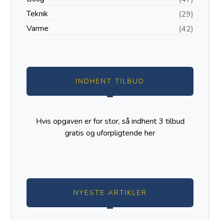
Teknik
(29)
Varme
(42)
INDHENT TILBUD
Hvis opgaven er for stor, så indhent 3 tilbud
gratis og uforpligtende
her
NYESTE ARTIKLER