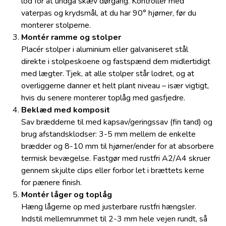
lod for at undgå skæv dørgang. Kontroller med
vaterpas og krydsmål, at du har 90° hjørner, før du
monterer stolperne.
Montér ramme og stolper
Placér stolper i aluminium eller galvaniseret stål
direkte i stolpeskoene og fastspænd dem midlertidigt
med lægter. Tjek, at alle stolper står lodret, og at
overliggerne danner et helt plant niveau – især vigtigt,
hvis du senere monterer toplåg med gasfjedre.
Beklæd med komposit
Sav brædderne til med kapsav/geringssav (fin tand) og
brug afstandsklodser: 3-5 mm mellem de enkelte
brædder og 8-10 mm til hjørner/ender for at absorbere
termisk bevægelse. Fastgør med rustfri A2/A4 skruer
gennem skjulte clips eller forbor let i brættets kerne
for pænere finish.
Montér låger og toplåg
Hæng lågerne op med justerbare rustfri hængsler.
Indstil mellemrummet til 2-3 mm hele vejen rundt, så