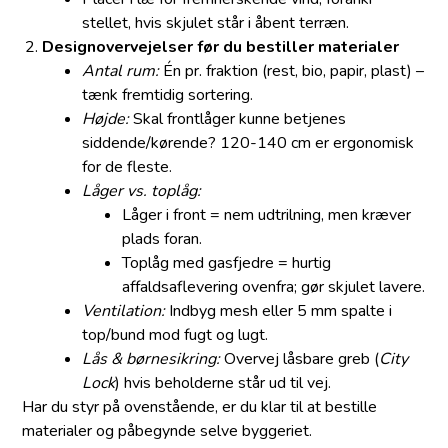
stellet, hvis skjulet står i åbent terræn.
Designovervejelser før du bestiller materialer
Antal rum:
Én pr. fraktion (rest, bio, papir, plast) –
tænk fremtidig sortering.
Højde:
Skal frontlåger kunne betjenes
siddende/kørende? 120-140 cm er ergonomisk
for de fleste.
Låger vs. toplåg:
Låger i front = nem udtrilning, men kræver
plads foran.
Toplåg med gasfjedre = hurtig
affaldsaflevering ovenfra; gør skjulet lavere.
Ventilation:
Indbyg mesh eller 5 mm spalte i
top/bund mod fugt og lugt.
Lås & børnesikring:
Overvej låsbare greb (
City
Lock
) hvis beholderne står ud til vej.
Har du styr på ovenstående, er du klar til at bestille
materialer og påbegynde selve byggeriet.