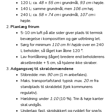
120 L: ca.
48 × 55 cm
i grundmål,
93 cm
i højde.
140 L: samme grundmål, men
106 cm
høj.
240 L: ca.
58 × 74 cm
i grundmål,
107 cm
i
højde.
Planlæg frirum
5-10 cm luft på alle sider giver plads til termisk
bevægelse i kompositten og gør udtrilning let.
Sørg for minimum
110 cm fri højde
over en 240
L beholder, så låget kan åbne 120 °.
Lav frontåbning (låger) bredere end beholderens
akselbredde + 5 cm, så hjulene ikke skraber.
Adgangsvej til skraldemændene
Sti­bredde: min.
90 cm
(1 m anbefales).
Maks. transportafstand: typisk
max. 20 m
fra
standplads til skraldebil (tjek kommunens
regulativ).
Hældning: under
1:10
(10 %). Trin & høje kanter
skal undgås.
Underlag: fast, skridsikkert og ryddet for sne/is