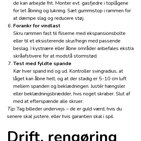
de kan arbejde frit. Monter evt. gasfjedre i toplågene
for let åbning og lukning. Sæt gummistop i rammen for
at dæmpe slag og reducere støj.
Forankr for vindlast
Skru rammen fast til fliserne med ekspansionsbolte
eller til et eksisterende skur/hegn med passende
beslag. I kystnære eller åbne områder anbefales ekstra
skråafstivere for at modstå stormstød.
Test med fyldte spande
Kør hver spand ind og ud. Kontroller svingradius, at
låget kan åbne helt, og at der stadig er 5-10 cm luft
mellem spanden og beklædningen. Justér hængsler
eller beklædningsbrædder, hvis noget skraber. Slut af
med at efterspænde alle skruer.
Tip:
Tag billeder undervejs – de er guld værd, hvis du
senere skal justere, eller hvis garantien skal i spil.
Drift, rengøring