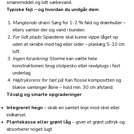
smøremiddel og lidt sæbevand.
Typiske fejl – og hvordan du undgår dem
Manglende dræn
: Sørg for 1-2 % fald og drænhuller –
ellers samler der sig vand i bunden.
For lidt plads
: Spandene skal kunne vippe låget op
uden at skrabe mod tag eller sider – planlæg 5-10 cm
luft.
Ingen forankring
: Storme kan vælte hele
konstruktionen; brug stolpesko eller rawlplugs i fast
underlag.
Højtryksrens for tæt på
: Kan flosse kompositten og
blæse samlinger åbne – hold min. 30 cm afstand.
Tilvalg og smarte opgraderinger
Integreret hegn
– skab en samlet linje mod skel eller
indkørsel.
Plantekasse eller grønt låg
– giver et grønt udtryk og
absorberer noget lugt.