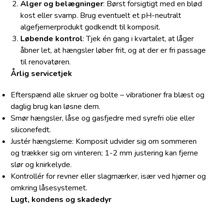
Alger og belægninger
: Børst forsigtigt med en blød
kost eller svamp. Brug eventuelt et pH-neutralt
algefjernerprodukt godkendt til komposit.
Løbende kontrol
: Tjek én gang i kvartalet, at låger
åbner let, at hængsler løber frit, og at der er fri passage
til renovatøren.
Årlig servicetjek
Efterspænd alle skruer og bolte – vibrationer fra blæst og
daglig brug kan løsne dem.
Smør hængsler, låse og gasfjedre med syrefri olie eller
siliconefedt.
Justér hængslerne: Komposit udvider sig om sommeren
og trækker sig om vinteren; 1-2 mm justering kan fjerne
slør og knirkelyde.
Kontrollér for revner eller slagmærker, især ved hjørner og
omkring låsesystemet.
Lugt, kondens og skadedyr