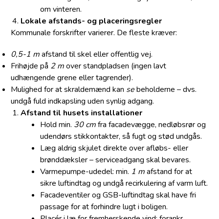
om vinteren.
Lokale afstands- og placeringsregler
Kommunale forskrifter varierer. De fleste kræver:
0,5-1 m
afstand til skel eller offentlig vej.
Frihøjde på
2 m
over standpladsen (ingen lavt
udhængende grene eller tagrender).
Mulighed for at skraldemænd kan
se
beholderne – dvs.
undgå fuld indkapsling uden synlig adgang.
Afstand til husets installationer
Hold min.
30 cm
fra facadevægge, nedløbsrør og
udendørs stikkontakter, så fugt og stød undgås.
Læg aldrig skjulet direkte over afløbs- eller
brønddæksler – service­adgang skal bevares.
Var­mepumpe-udedel: min.
1 m
afstand for at
sikre luftindtag og undgå recirkulering af varm luft.
Facadeventiler og GSB-luftindtag skal have fri
passage for at forhindre lugt i boligen.
Placér i læ for fremherskende vind; forankr