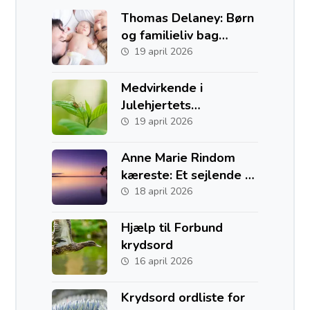
Thomas Delaney: Børn
og familieliv bag
fodboldkarrieren
19 april 2026
Medvirkende i
Julehjertets
Hemmelighed
19 april 2026
Anne Marie Rindom
kæreste: Et sejlende liv
med to hjem i Danmark
18 april 2026
og Australien
Hjælp til Forbund
krydsord
16 april 2026
Krydsord ordliste for