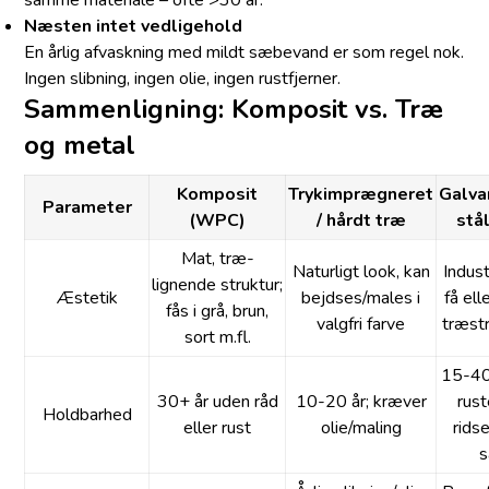
Næsten intet vedligehold
En årlig afvaskning med mildt sæbevand er som regel nok.
Ingen slibning, ingen olie, ingen rustfjerner.
Sammenligning: Komposit vs. Træ
og metal
Komposit
Trykimprægneret
Galva
Parameter
(WPC)
/ hårdt træ
stål
Mat, træ-
Naturligt look, kan
Indus
lignende struktur;
Æstetik
bejdses/males i
få ell
fås i grå, brun,
valgfri farve
træst
sort m.fl.
15-40
30+ år uden råd
10-20 år; kræver
rus
Holdbarhed
eller rust
olie/maling
ridse
s