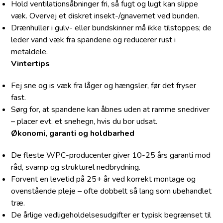
Hold ventilationsåbninger fri, så fugt og lugt kan slippe
væk. Overvej et diskret insekt-/gnavernet ved bunden.
Drænhuller i gulv- eller bundskinner må ikke tilstoppes; de
leder vand væk fra spandene og reducerer rust i
metaldele.
Vintertips
Fej sne og is væk fra låger og hængsler, før det fryser
fast.
Sørg for, at spandene kan åbnes uden at ramme snedriver
– placer evt. et snehegn, hvis du bor udsat.
Økonomi, garanti og holdbarhed
De fleste WPC-producenter giver 10-25 års garanti mod
råd, svamp og strukturel nedbrydning.
Forvent en levetid på 25+ år ved korrekt montage og
ovenstående pleje – ofte dobbelt så lang som ubehandlet
træ.
De årlige vedligeholdelsesudgifter er typisk begrænset til