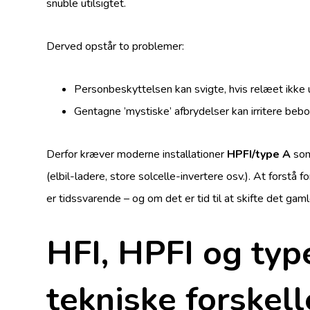
snuble utilsigtet.
Derved opstår to problemer:
Personbeskyttelsen kan svigte, hvis relæet ikke 
Gentagne ’mystiske’ afbrydelser kan irritere bebo
Derfor kræver moderne installationer
HPFI/type A
som
(elbil-ladere, store solcelle-invertere osv.). At forstå f
er tidssvarende – og om det er tid til at skifte det gam
HFI, HPFI og ty
tekniske forskell