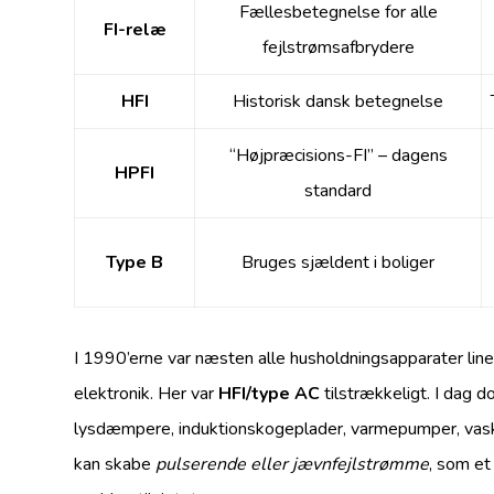
Fællesbetegnelse for alle
FI-relæ
fejlstrømsafbrydere
HFI
Historisk dansk betegnelse
“Højpræcisions-FI” – dagens
HPFI
standard
Type B
Bruges sjældent i boliger
I 1990’erne var næsten alle husholdningsapparater li
elektronik. Her var
HFI/type AC
tilstrækkeligt. I dag 
lysdæmpere, induktionskogeplader, varmepumper, vas
kan skabe
pulserende eller jævnfejlstrømme
, som et