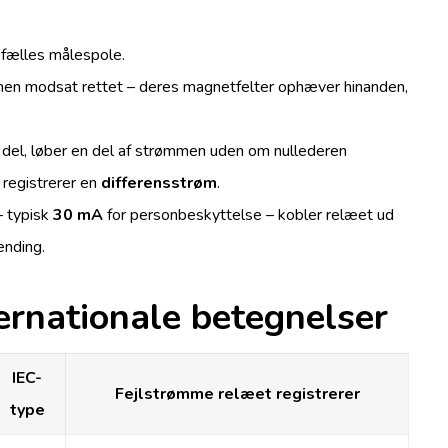
n fælles målespole.
or men modsat rettet – deres magnetfelter ophæver hinanden,
e del, løber en del af strømmen uden om nullederen
 registrerer en
differensstrøm
.
– typisk
30 mA
for personbeskyttelse – kobler relæet ud
ænding.
internationale betegnelser
IEC-
Fejlstrømme relæet registrerer
type