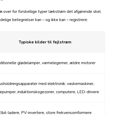
en
over for forskellige typer lækstrøm det afgørende skel.
elige betegnelser kan – og ikke kan – registrere:
Typiske kilder til fejlstrøm
aditionelle glødelamper, varmelegemer, ældre motorer
sholdningsapparater med elektronik: vaskemaskiner,
epumper, induktionskogezoner, computere, LED-drivere
Elbil-ladere, PV-invertere, store frekvensomformere