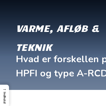
VARME, AFLØB &
TEKNIK
Hvad er forskellen p
HPFI og type A-RC
→
Indhold