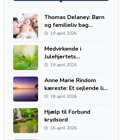
Thomas Delaney: Børn
og familieliv bag
fodboldkarrieren
19 april 2026
Medvirkende i
Julehjertets
Hemmelighed
19 april 2026
Anne Marie Rindom
kæreste: Et sejlende liv
med to hjem i Danmark
18 april 2026
og Australien
Hjælp til Forbund
krydsord
16 april 2026