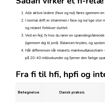
Sådan virker et fi-relæ
Alle aktive ledere (fase og nul) føres igennem e
I normal drift er strømmen i fase og nul lige st
og relæet forbliver sluttet.
Ved en fejl, fx hvis du rører en spændingsførend
(igennem dig til jord). Balancen brydes, og spolen
Når differensen når relæets mærkeudløsestrøm 
på 20-40 millisekunder og fjerner den farlige sp
Fra fi til hfi, hpfi og 
Betegnelse
Dansk praksis