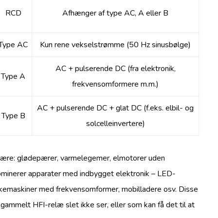
RCD
Afhænger af type AC, A eller B
Type AC
Kun rene vekselstrømme (50 Hz sinusbølge)
AC + pulserende DC (fra elektronik,
Type A
frekvensomformere m.m.)
AC + pulserende DC + glat DC (f.eks. elbil- og
Type B
solcelleinvertere)
neære: glødepærer, varmelegemer, elmotorer uden
dominerer apparater med indbygget elektronik – LED-
kemaskiner med frekvensomformer, mobilladere osv. Disse
 gammelt HFI-relæ slet ikke ser, eller som kan få det til at