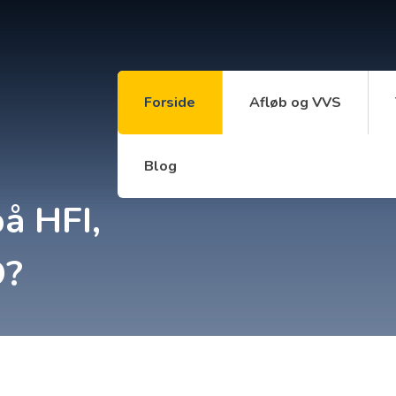
Forside
Afløb og VVS
Blog
å HFI,
D?