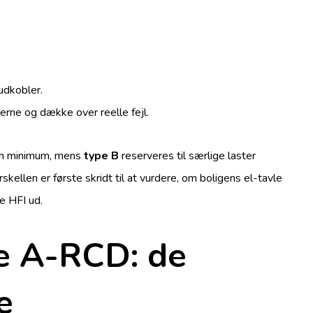
udkobler.
erne og dække over reelle fejl.
 minimum, mens
type B
reserveres til særlige laster
orskellen er første skridt til at vurdere, om boligens el-tavle
le HFI ud.
pe A-RCD: de
e