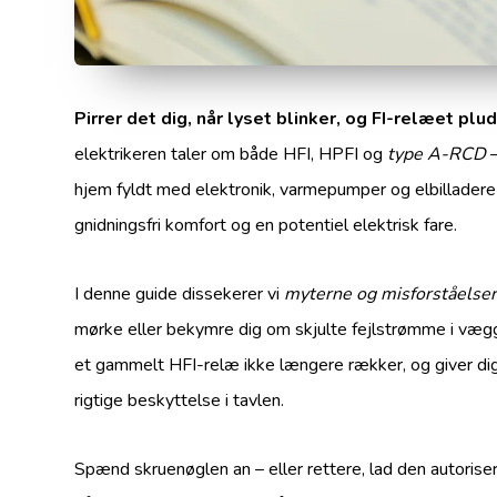
Pirrer det dig, når lyset blinker, og FI-relæet plud
elektrikeren taler om både HFI, HPFI og
type A-RCD
–
hjem fyldt med elektronik, varmepumper og elbilladere
gnidningsfri komfort og en potentiel elektrisk fare.
I denne guide dissekerer vi
myterne og misforståelse
mørke eller bekymre dig om skjulte fejlstrømme i vægg
et gammelt HFI-relæ ikke længere rækker, og giver dig 
rigtige beskyttelse i tavlen.
Spænd skruenøglen an – eller rettere, lad den autorisere