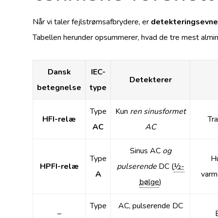
Når vi taler fejlstrømsafbrydere, er
detekteringsevn
Tabellen herunder opsummerer, hvad de tre mest almind
Dansk
IEC-
Detekterer
betegnelse
type
Type
Kun
ren sinusformet
HFI-relæ
Tr
AC
AC
Sinus AC
og
Type
Hu
HPFI-relæ
pulserende
DC (
½-
A
varm
bølge
)
Type
AC, pulserende DC
–