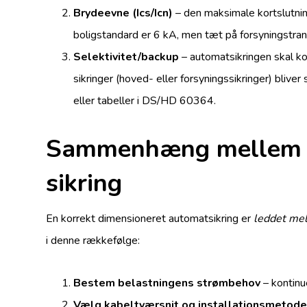
Brydeevne (Ics/Icn)
– den maksimale kortslutnin
boligstandard er 6 kA, men tæt på forsyningstra
Selektivitet/backup
– automatsikringen skal kob
sikringer (hoved- eller forsyningssikringer) blive
eller tabeller i DS/HD 60364.
Sammenhæng mellem be
sikring
En korrekt dimensioneret automatsikring er
leddet mel
i denne rækkefølge:
Bestem belastningens strømbehov
– kontinu
Vælg kabeltværsnit og installationsmetod