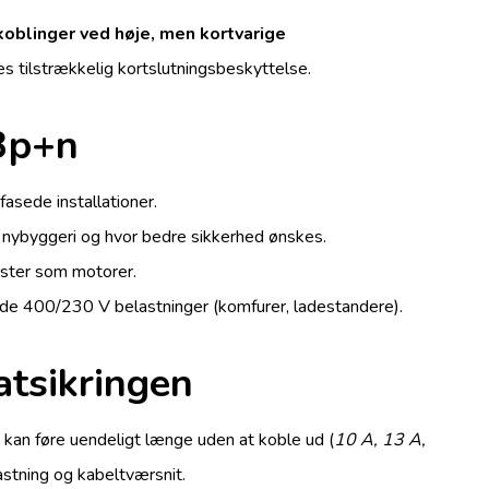
oblinger ved høje, men kortvarige
es tilstrækkelig kortslutningsbeskyttelse.
 3p+n
asede installationer.
 i nybyggeri og hvor bedre sikkerhed ønskes.
laster som motorer.
erede 400/230 V belastninger (komfurer, ladestandere).
atsikringen
 kan føre uendeligt længe uden at koble ud (
10 A, 13 A,
stning og kabeltværsnit.