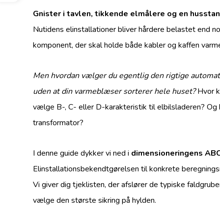
Gnister i tavlen, tikkende elmålere og en hussta
Nutidens elinstallationer bliver hårdere belastet end noge
komponent, der skal holde både kabler og kaffen varm
Men hvordan vælger du egentlig den rigtige automatsi
uden at din varmeblæser sorterer hele huset?
Hvor k
vælge B-, C- eller D-karakteristik til elbilsladeren? 
transformator?
I denne guide dykker vi ned i
dimensioneringens AB
Elinstallationsbekendtgørelsen til konkrete beregning
Vi giver dig tjeklisten, der afslører de typiske faldgrube
vælge den største sikring på hylden.