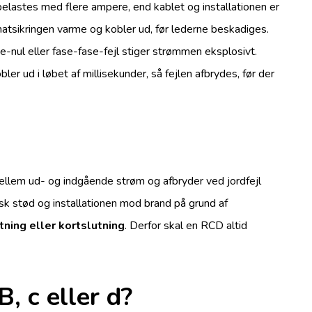
belastes med flere ampere, end kablet og installationen er
matsikringen varme og kobler ud, før lederne beskadiges.
e-nul eller fase-fase-fejl stiger strømmen eksplosivt.
r ud i løbet af millisekunder, så fejlen afbrydes, før der
llem ud- og indgående strøm og afbryder ved jordfejl
k stød og installationen mod brand på grund af
ning eller kortslutning
. Derfor skal en RCD altid
, c eller d?