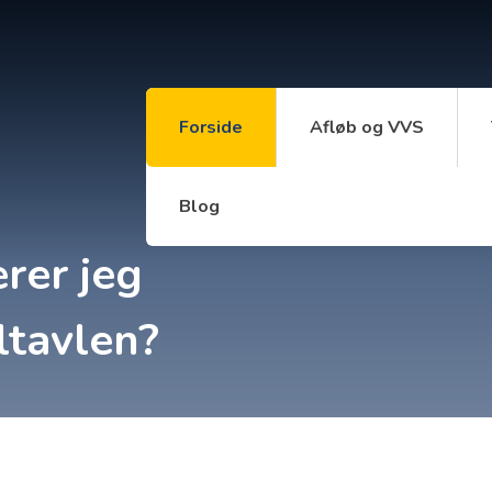
Forside
Afløb og VVS
Blog
rer jeg
ltavlen?