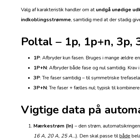
Valg af karakteristik handler om at
undgå unødige udk
indkoblingsstrømme
, samtidig med at der stadig giv
Poltal – 1p, 1p+n, 3p,
1P
: Afbryder kun fasen. Bruges i mange ældre enf
1P+N
: Afbryder både fase og nul samtidig. Krav
3P
: Tre faser samtidig – til symmetriske trefase
3P+N
: Tre faser + fælles nul; typisk til kombin
Vigtige data på autom
Mærkestrøm (In)
– den strøm, automatsikringen
16 A, 20 A, 25 A…
). Den skal passe til
både
bela