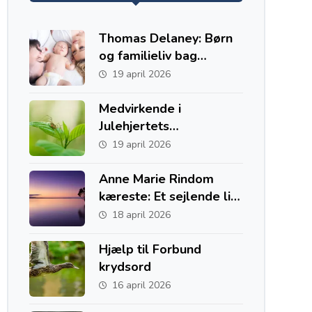
Thomas Delaney: Børn
og familieliv bag
fodboldkarrieren
19 april 2026
Medvirkende i
Julehjertets
Hemmelighed
19 april 2026
Anne Marie Rindom
kæreste: Et sejlende liv
med to hjem i Danmark
18 april 2026
og Australien
Hjælp til Forbund
krydsord
16 april 2026