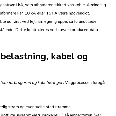
gsstrøm i kA, som afbryderen sikkert kan koble. Almindelig
nsformere kan 10 kA eller 15 kA være nødvendigt.
le ud først ved fejl i sin egen gruppe, så foranstillede
r stående. Dette kontrolleres ved kurver i producentdata
lastning, kabel og
lem forbrugeren og kabelføringen
. Valgprocessen foregår
erlig strøm og eventuelle startstrømme.
e
(loft, rør, isoleret væg, jordkabel …) så ampaciteten
I
er