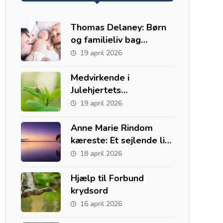
Thomas Delaney: Børn
og familieliv bag
fodboldkarrieren
19 april 2026
Medvirkende i
Julehjertets
Hemmelighed
19 april 2026
Anne Marie Rindom
kæreste: Et sejlende liv
med to hjem i Danmark
18 april 2026
og Australien
Hjælp til Forbund
krydsord
16 april 2026