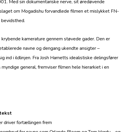
001. Med sin dokumentariske nerve, sit øredøvende
å slaget om Mogadishu forvandlede filmen et mislykket FN-
s bevidsthed.
 krybende kamerature gennem støvede gader. Den er
 etablerede navne og dengang ukendte ansigter –
 ind i ildlinjen. Fra Josh Harnetts idealistiske delingsfører
myndige general, fremviser filmen hele hierarkiet i en
ntekst
r driver fortællingen frem
nnembrud for navne som Orlando Bloom og Tom Hardy – og