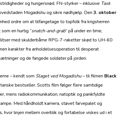
nstridigheder og hungersnød. FN-styrker – inklusive
Task
e hovedstaden Mogadishu og sikre nødhjælp. Den
3. oktober
ed ordre om at tilfangetage to topfolk fra krigsherren
 som en hurtig ”
snatch-and-grab
” på under en time,
 militser med skulderbårne RPG-7-raketter skød to UH-60
onen karakter fra anholdelsesoperation til desperat
ætninger og de fangede soldater på jorden.
erne – kendt som
Slaget ved Mogadishu
– til filmen
Black
iske bestseller. Scotts film følger flere samtidige
ter, mens radiokommunikation, natoptik og panikfyldte
kampe. Med håndholdt kamera, støvet farvepalet og
, hvor linjen mellem overblik og fortabelse viskes ud i et