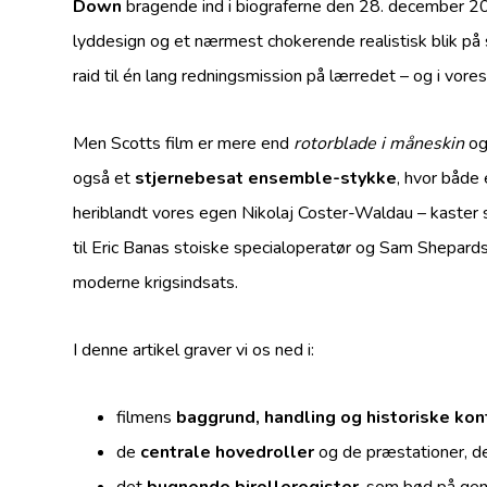
Down
bragende ind i biograferne den 28. december 2
lyddesign og et nærmest chokerende realistisk blik p
raid til én lang redningsmission på lærredet – og i vore
Men Scotts film er mere end
rotorblade i måneskin
og
også et
stjernebesat ensemble-stykke
, hvor både
heriblandt vores egen Nikolaj Coster-Waldau – kaster sig
til Eric Banas stoiske specialoperatør og Sam Shepards 
moderne krigsindsats.
I denne artikel graver vi os ned i:
filmens
baggrund, handling og historiske ko
de
centrale hovedroller
og de præstationer, de
det
bugnende birolleregister
, som bød på ge