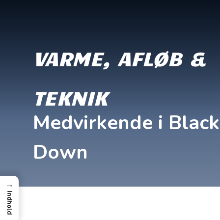
VARME, AFLØB &
TEKNIK
Medvirkende i Blac
Down
→
Indhold