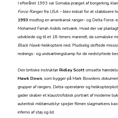
I efteråret 1993 var Somalia præget af borgerkrig, kla
Force Ranger
fra USA – blev indsat for at stabiliser
1993
modtog en amerikansk ranger- og Delta Force-enh
Mohamed Farrah Aidids netværk. Hvad der var planlagt
udviklede sig til et 18-timers mareridt, da somaliske
Black Hawk
-helikoptere ned. Pludselig skiftede missi
rednings- og undsætningskamp for de nedstyrtede bes
Den britiske instruktør
Ridley Scott
omsatte hændels
Hawk Down
, som bygger på Mark Bowdens dokumentar
grupper af rangers, Delta-operatører og helikopterpilo
gader skaber et klaustrofobisk portræt af moderne by
autentisk militærudstyr spejler filmen slagmarkens kaos
inferno af støj og ild.