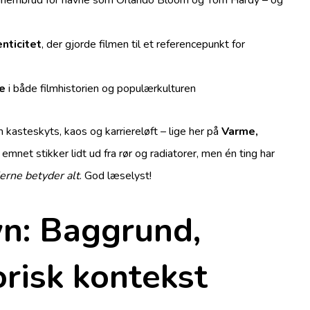
nticitet
, der gjorde filmen til et referencepunkt for
le
i både filmhistorien og populærkulturen
 kasteskyts, kaos og karriereløft – lige her på
Varme,
a, emnet stikker lidt ud fra rør og radiatorer, men én ting har
erne betyder alt
. God læselyst!
n: Baggrund,
orisk kontekst