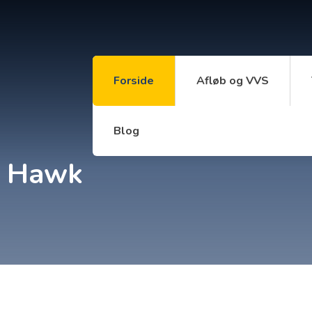
Forside
Afløb og VVS
Blog
k Hawk