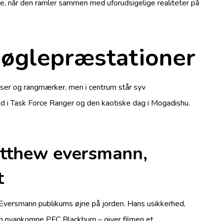
re, når den ramler sammen med uforudsigelige realiteter på
nøglepræstationer
elser og rangmærker, men i centrum står syv
 ind i Task Force Ranger og den kaotiske dag i Mogadishu.
atthew eversmann,
t
Eversmann publikums øjne på jorden. Hans usikkerhed,
den nyankomne PFC Blackburn – giver filmen et