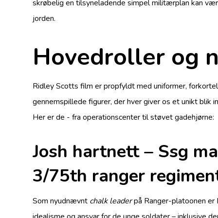
skrøbelig en tilsyneladende simpel militærplan kan væ
jorden.
Hovedroller og 
Ridley Scotts film er propfyldt med uniformer, forkort
gennemspillede figurer, der hver giver os et unikt blik
Her er de ­- fra operations­center til støvet gadehjørne:
Josh hartnett – Ssg m
3/75th ranger regimen
Som nyudnævnt
chalk leader
på Ranger-platoonen er 
idealisme og ansvar for de unge soldater – inklusive 