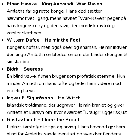
Ethan Hawke – King Aurvandil War-Raven
Amleths far og rette konge. Hans død sætter
hævnmotivet i gang, mens navnet “War-Raven” peger på
hans krigeriske ry og den ravn, der i nordisk mytologi
varsler skæbnen.
Willem Dafoe – Heimir the Fool
Kongens hofnar, men også seer og shaman. Heimir indvier
den unge Amleth i en blodceremoni, der binder drengen til
sin skæbne.
Björk – Seeress
En blind vølve, filmen bruger som profetisk stemme. Hun
minder Amleth om hans løfte og leder ham videre mod
endelig hævn.
Ingvar E. Sigurðsson – He-Witch
Islandsk troldmand, der udgraver Heimir-kraniet og giver
Amleth et klarsyn om, hvor sværdet “Draugr” ligger skjult.
Gustav Lindh – Thórir the Proud
Fjölnirs førstefødte søn og arving. Hans hovmod gør ham
blind for Amleths sande identitet og svækker fjendens