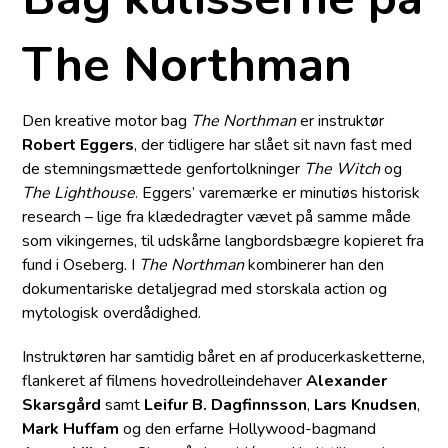
The Northman
Den kreative motor bag
The Northman
er instruktør
Robert Eggers
, der tidligere har slået sit navn fast med
de stemningsmættede genfortolkninger
The Witch
og
The Lighthouse
. Eggers’ varemærke er minutiøs historisk
research – lige fra klædedragter vævet på samme måde
som vikingernes, til udskårne langbordsbægre kopieret fra
fund i Oseberg. I
The Northman
kombinerer han den
dokumentariske detaljegrad med stor­skala action og
mytologisk overdådighed.
Instruktøren har samtidig båret en af producerkasketterne,
flankeret af filmens hovedrolleindehaver
Alexander
Skarsgård
samt
Leifur B. Dagfinnsson
,
Lars Knudsen
,
Mark Huffam
og den erfarne Hollywood-bagmand