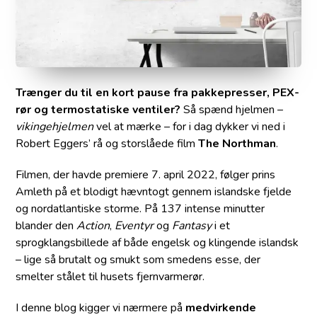
Trænger du til en kort pause fra pakkepresser, PEX-
rør og termostatiske ventiler?
Så spænd hjelmen –
vikinge­hjelmen
vel at mærke – for i dag dykker vi ned i
Robert Eggers’ rå og storslåede film
The Northman
.
Filmen, der havde premiere 7. april 2022, følger prins
Amleth på et blodigt hævntogt gennem islandske fjelde
og nordatlantiske storme. På 137 intense minutter
blander den
Action
,
Eventyr
og
Fantasy
i et
sprogklangsbillede af både engelsk og klingende islandsk
– lige så brutalt og smukt som smedens esse, der
smelter stålet til husets fjernvarmerør.
I denne blog kigger vi nærmere på
medvirkende