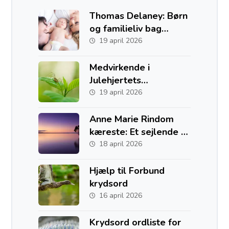
Thomas Delaney: Børn
og familieliv bag
fodboldkarrieren
19 april 2026
Medvirkende i
Julehjertets
Hemmelighed
19 april 2026
Anne Marie Rindom
kæreste: Et sejlende liv
med to hjem i Danmark
18 april 2026
og Australien
Hjælp til Forbund
krydsord
16 april 2026
Krydsord ordliste for