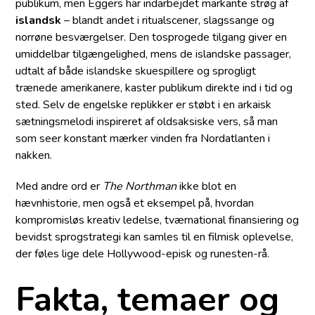
publikum, men Eggers har indarbejdet markante strøg af
islandsk
– blandt andet i ritualscener, slagssange og
norrøne besværgelser. Den tosprogede tilgang giver en
umiddelbar tilgængelighed, mens de islandske passager,
udtalt af både islandske skuespillere og sprogligt
trænede amerikanere, kaster publikum direkte ind i tid og
sted. Selv de engelske replikker er støbt i en arkaisk
sætningsmelodi inspireret af oldsaksiske vers, så man
som seer konstant mærker vinden fra Nordatlanten i
nakken.
Med andre ord er
The Northman
ikke blot en
hævnhistorie, men også et eksempel på, hvordan
kompromisløs kreativ ledelse, tvær­national finansiering og
bevidst sprogstrategi kan samles til en filmisk oplevelse,
der føles lige dele Hollywood-episk og runesten-rå.
Fakta, temaer og