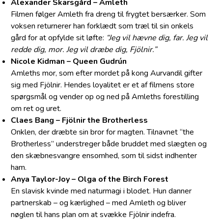
Alexander Skarsgård – Amleth
Filmen følger Amleth fra dreng til frygtet bersærker. Som
voksen returnerer han forklædt som træl til sin onkels
gård for at opfylde sit løfte:
“Jeg vil hævne dig, far. Jeg vil
redde dig, mor. Jeg vil dræbe dig, Fjölnir.”
Nicole Kidman – Queen Gudrún
Amleths mor, som efter mordet på kong Aurvandil gifter
sig med Fjölnir. Hendes loyalitet er et af filmens store
spørgsmål og vender op og ned på Amleths forestilling
om ret og uret.
Claes Bang – Fjölnir the Brotherless
Onklen, der dræbte sin bror for magten. Tilnavnet “the
Brotherless” understreger både bruddet med slægten og
den skæbnesvangre ensomhed, som til sidst indhenter
ham.
Anya Taylor-Joy – Olga of the Birch Forest
En slavisk kvinde med naturmagi i blodet. Hun danner
partnerskab – og kærlighed – med Amleth og bliver
nøglen til hans plan om at svække Fjölnir indefra.