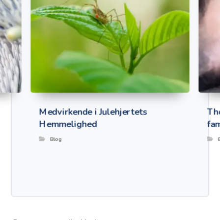
Medvirkende i Julehjertets
Th
Hemmelighed
fam
Blog