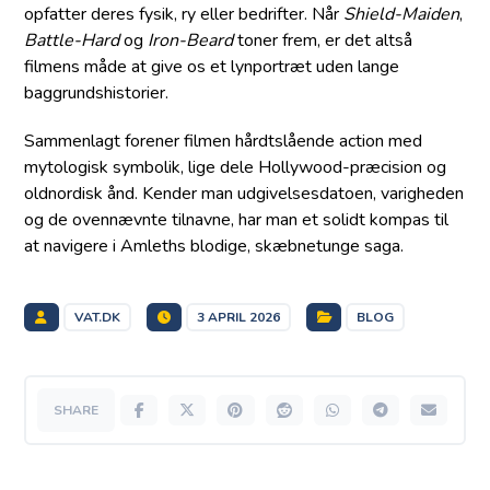
opfatter deres fysik, ry eller bedrifter. Når
Shield-Maiden
,
Battle-Hard
og
Iron-Beard
toner frem, er det altså
filmens måde at give os et lynportræt uden lange
baggrundshistorier.
Sammenlagt forener filmen hårdtslående action med
mytologisk symbolik, lige dele Hollywood-præcision og
oldnordisk ånd. Kender man udgivelsesdatoen, varigheden
og de ovennævnte tilnavne, har man et solidt kompas til
at navigere i Amleths blodige, skæbnetunge saga.
VAT.DK
3 APRIL 2026
BLOG