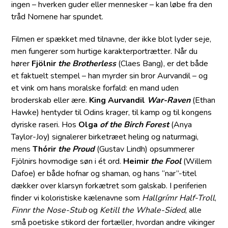
ingen – hverken guder eller mennesker – kan løbe fra den
tråd Nornene har spundet.
Filmen er spækket med tilnavne, der ikke blot lyder seje,
men fungerer som hurtige karakterportrætter. Når du
hører
Fjölnir
the Brotherless
(Claes Bang), er det både
et faktuelt stempel – han myrder sin bror Aurvandil – og
et vink om hans moralske forfald: en mand uden
broderskab eller ære.
King Aurvandil
War-Raven
(Ethan
Hawke) hentyder til Odins krager, til kamp og til kongens
dyriske raseri. Hos
Olga
of the Birch Forest
(Anya
Taylor-Joy) signalerer birketræet heling og naturmagi,
mens
Thórir
the Proud
(Gustav Lindh) opsummerer
Fjölnirs hovmodige søn i ét ord.
Heimir
the Fool
(Willem
Dafoe) er både hofnar og shaman, og hans “nar”-titel
dækker over klarsyn forkætret som galskab. I periferien
finder vi koloristiske kælenavne som
Hallgrímr Half-Troll
,
Finnr the Nose-Stub
og
Ketill the Whale-Sided
, alle
små poetiske stikord der fortæller, hvordan andre vikinger