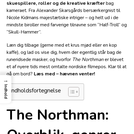
skuespillere, roller og de kreative kræfter
bag
kameraet. Fra Alexander Skarsgårds bersærkergnist til
Nicole Kidmans majestætiske intriger – og helt ud i de
mindste biroller med farverige tilnavne som “Half-Troll” og
“Skull-Hammer”.
Læn dig tilbage (gerne med et krus mjød eller en kop
kaffe), og lad os vise dig, hvem der egentlig står bag de
runeridsede masker, og hvorfor
The Northman
er blevet
et af nyere tids mest omtalte nordiske filmepos. Klar til at
gå om bord?
Læs med – hævnen venter!
→
Indhold
Indholdsfortegnelse
The Northman: