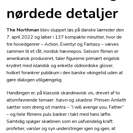
nørdede detaljer
The Northman
blev sluppet løs på danske lærreder den
7. april 2022 og løber i 137 kompakte minutter, hvor de
tre hovedgenrer – Action, Eventyr og Fantasy – væves
sammen til et råt, nordisk hævnepos. Selvom filmen er
amerikansk produceret, taler figurerne primært engelsk
krydret med islandsk og enkelte oldnordiske gloser,
hvilket forankrer publikum i den barske vikingetid uden at
gøre dialogen utilgængelig.
Handlingen er, på klassisk skandinavisk vis, drevet af to
altomfavnende temaer:
hævn
og
skæbne
. Prinsen Amleth
sætter som dreng sit mantra – “I will avenge you, Father”
– og hele filmens puls banker i takt med hans løfte.
Samtidig spøger skæbnen som en uafvendelig kraft:
profetier, varsler og syn understreger igen og igen, at