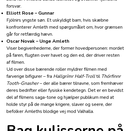
forsvar.
Elliott Rose – Gunnar
Fjölnirs yngste søn. Et uskyldigt barn, hvis skæbne
konfronterer Amleth med spørgsmålet om, hvor grænsen
går for retfærdig hævn.
Oscar Novak – Unge Amleth
Viser begivenhederne, der former hovedpersonen: mordet
på faren, flugten over havet og den ed, der driver resten
af filmen.
Ud over disse bærende roller myldrer filmen med
farverige bifigurer – fra
Hallgrímr Half-Troll
til
Thórfinnr
Tooth-Gnasher
– der alle bærer tilnavne, som fremhæver
deres bedrifter eller fysiske kendetegn. Det er en bevidst
del af filmens saga-tone og hjælper publikum med at
holde styr på de mange krigere, slaver og seere, der
befolker Amleths blodige vej mod Valhalla.
Bag kulisserne på