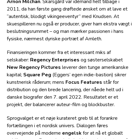
Arnon Milchan
. Skarsgård var idémand helt tilbage i
2011, da han første gang drøftede ønsket om at lave et
“autentisk, blodigt vikingeeventyr” med Knudsen. At
skuespilleren nu også er producer, giver ham ekstra vægt i
beslutningsrummet – og man mærker passionen i hans
fysiske, nærmest dyriske portræt af Amleth.
Finansieringen kommer fra et interessant miks af
selskaber:
Regency Enterprises
og søsterselskabet
New Regency Pictures
leverer den tunge amerikanske
kapital;
Square Peg
(Eggers’ egen indie-bastion) sikrer
kunstnerisk råderum; mens
Focus Features
står for
distribution og den brede lancering, der nåede helt ud i
danske biografer den 7. april 2022. Resultatet er et
projekt, der balancerer auteur-film og blockbuster.
Sprogvalget er et nøje kurateret greb til at forankre
fortællingen i et nordisk univers. Dialogen føres
overvejende på moderne
engelsk
for at nå et globalt